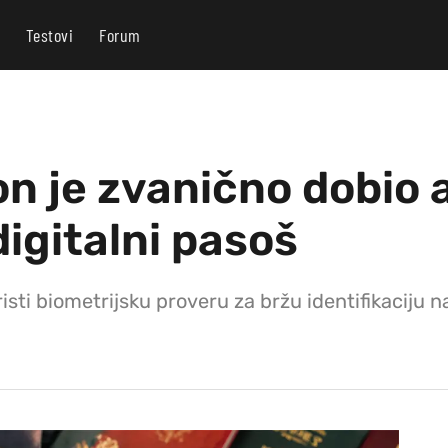
Testovi
Forum
n je zvanično dobio 
igitalni pasoš
ti biometrijsku proveru za bržu identifikaciju 