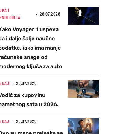
UKA I
28.07.2026
HNOLOGIJA
Kako Voyager 1 uspeva
da i dalje šalje naučne
podatke, iako ima manje
računske snage od
modernog ključa za auto
EĐAJI
26.07.2026
Vodič za kupovinu
pametnog sata u 2026.
EĐAJI
26.07.2026
Ovo su mane prelaska sa