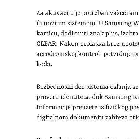
Za aktivaciju je potreban važeći am
ili novijim sistemom. U Samsung Wal
karticu, dodirnuti znak plus, izabr
CLEAR. Nakon prolaska kroz uputstv
aerodromskoj kontroli potvrđuje pr
koda.
Bezbednosni deo sistema oslanja se
proveru identiteta, dok Samsung K
Informacije preuzete iz fizičkog pas
digitalnom dokumentu zahteva otisa