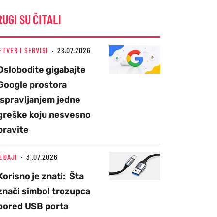
RUGI SU ČITALI
FTVER I SERVISI
28.07.2026
Oslobodite gigabajte
Google prostora
ispravljanjem jedne
greške koju nesvesno
pravite
EĐAJI
31.07.2026
Korisno je znati: Šta
znači simbol trozupca
pored USB porta