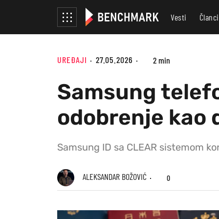
Vesti
Članci
UREĐAJI
27.05.2026
2 min
Samsung telefo
odobrenje kao d
Samsung ID sa CLEAR sistemom koris
ALEKSANDAR BOŽOVIĆ
0