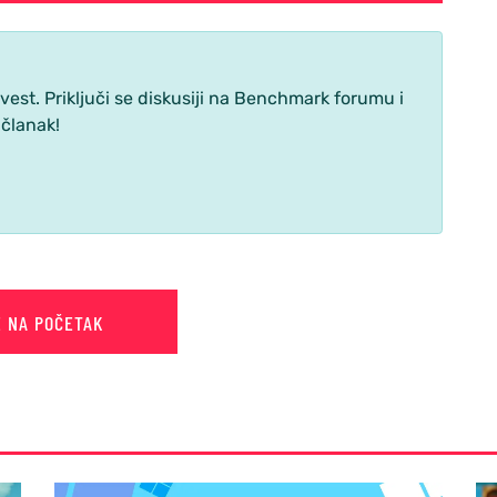
st. Priključi se diskusiji na Benchmark forumu i
 članak!
E NA POČETAK