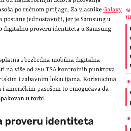
dan od najnapornijih delova putovanja
pasoša po ručnom prtljagu. Za vlasnike
Galaxy
NA
TE
a postane jednostavniji, jer je Samsung u
 digitalnu proveru identiteta u Samsung
platna i bezbedna mobilna digitalna
isti na više od 250 TSA kontrolnih punktova
rtskim i zabavnim lokacijama. Korisnicima
UR
m i američkim pasošem to omogućava da
pakovan u torbi.
 proveru identiteta
UR