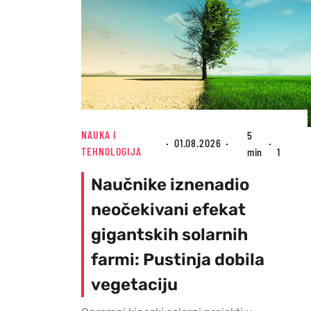
NAUKA I
5
01.08.2026
TEHNOLOGIJA
min
1
Naučnike iznenadio
neočekivani efekat
gigantskih solarnih
farmi: Pustinja dobila
vegetaciju