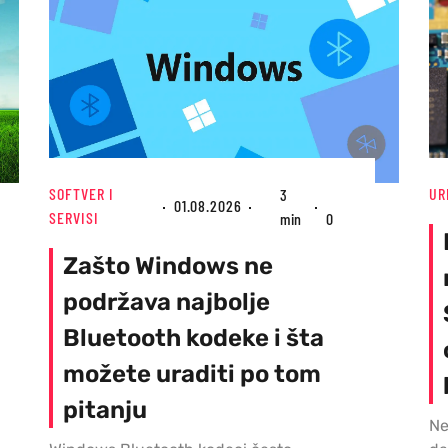
SOFTVER I
UR
3
01.08.2026
SERVISI
min
0
Zašto Windows ne
podržava najbolje
Bluetooth kodeke i šta
možete uraditi po tom
pitanju
Ne