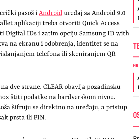
erički pasoš i
Android
uređaj sa Android 9.0
let aplikaciji treba otvoriti Quick Access
ati Digital IDs i zatim opciju Samsung ID with
a na ekranu i odobrenja, identitet se na
T
islanjanjem telefona ili skeniranjem QR
MR
 na dve strane. CLEAR obavlja pozadinsku
nox štiti podatke na hardverskom nivou.
oša šifruju se direktno na uređaju, a pristup
O
k prsta ili PIN.
Pr