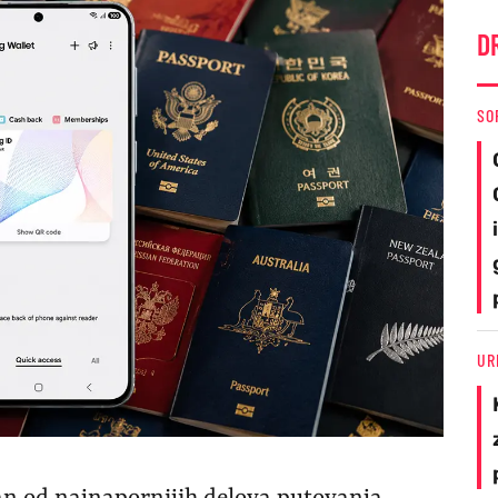
D
SO
UR