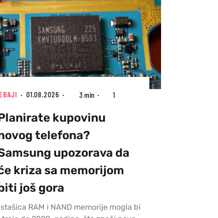
EĐAJI
01.08.2026
3 min
1
Planirate kupovinu
novog telefona?
Samsung upozorava da
će kriza sa memorijom
biti još gora
stašica RAM i NAND memorije mogla bi