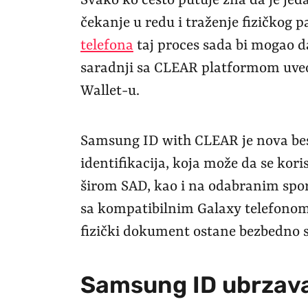
Svako ko često putuje zna da je je
čekanje u redu i traženje fizičkog 
telefona
taj proces sada bi mogao d
saradnji sa CLEAR platformom uveo
Wallet-u.
Samsung ID with CLEAR je nova bes
identifikacija, koja može da se kor
širom SAD, kao i na odabranim spo
sa kompatibilnim Galaxy telefono
fizički dokument ostane bezbedno s
Samsung ID ubrzava