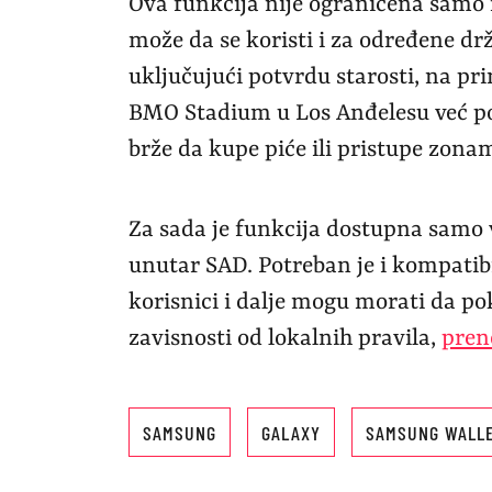
Ova funkcija nije ograničena sam
može da se koristi i za određene dr
uključujući potvrdu starosti, na pri
BMO Stadium u Los Anđelesu već p
brže da kupe piće ili pristupe zon
Za sada je funkcija dostupna samo 
unutar SAD. Potreban je i kompati
korisnici i dalje mogu morati da po
zavisnosti od lokalnih pravila,
pren
SAMSUNG
GALAXY
SAMSUNG WALL