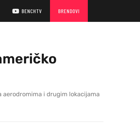
BENCHTV
BRENDOVI
američko
na aerodromima i drugim lokacijama