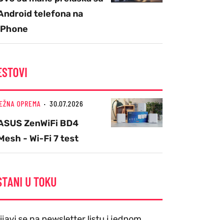
Android telefona na
iPhone
ESTOVI
EŽNA OPREMA
30.07.2026
ASUS ZenWiFi BD4
Mesh - Wi-Fi 7 test
STANI U TOKU
ijavi se na newsletter listu i jednom