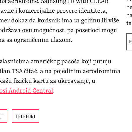
o na aerodrome. Samsung ID with CLEAR
ne
žavne i komercijalne provere identiteta,
na
mer dokaz da korisnik ima 21 godinu ili više.
te
održava ovu mogućnost, pa posetioci mogu
ama sa ograničenim ulazom.
vlasnicima američkog pasoša koji putuju
bilan TSA čitač, a na pojedinim aerodromima
kažu fizičku kartu za ukrcavanje, u
osi Android Central
.
ET
TELEFONI