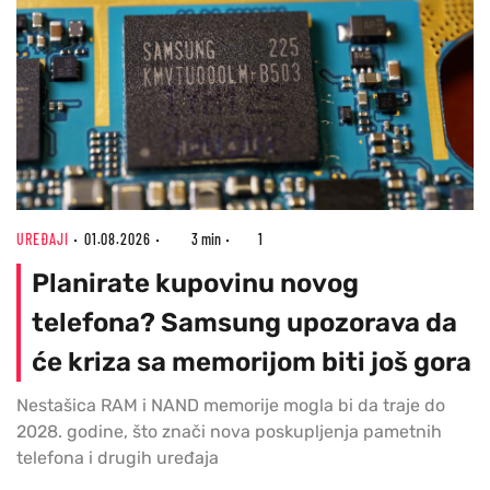
UREĐAJI
01.08.2026
3 min
1
Planirate kupovinu novog
telefona? Samsung upozorava da
će kriza sa memorijom biti još gora
Nestašica RAM i NAND memorije mogla bi da traje do
2028. godine, što znači nova poskupljenja pametnih
telefona i drugih uređaja