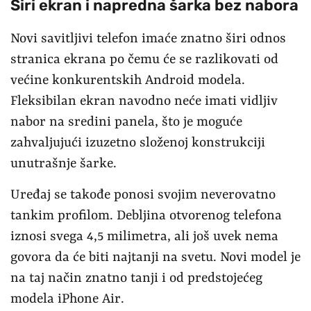
Ši
ri ekran i napredna šarka bez nabora
Novi savitljivi telefon imaće znatno širi odnos
stranica ekrana po čemu će se razlikovati od
većine konkurentskih Android modela.
Fleksibilan ekran navodno neće imati vidljiv
nabor na sredini panela, što je moguće
zahvaljujući izuzetno složenoj konstrukciji
unutrašnje šarke.
Uređaj se takođe ponosi svojim neverovatno
tankim profilom. Debljina otvorenog telefona
iznosi svega 4,5 milimetra, ali još uvek nema
govora da će biti najtanji na svetu. Novi model je
na taj način znatno tanji i od predstojećeg
modela iPhone Air.