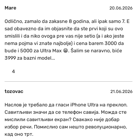
Mare
20.06.2026
Odlično, zamalo da zakasne 8 godina, ali ipak samo 7. E
sad obavezno da im objasnite da ste prvi koji su ovo
smislili i da niko ovoga pre vas nije setio (a i ako jeste
nema pojma vi znate najbolje) i cena barem 3000 da
bude i 5000 za Ultra Max 😁. Šalim se naravno, biće
3999 za bazni model...
4
tozovac
21.06.2026
Наслов је требало да гласи iPhone Ultra на преклоп.
Савитљиви значи да се телефон савија. Можда сте
мислили савитљиви екран? Свакако није добар
избор речи. Помислио сам нешто револуционарно,
кад оно трт.