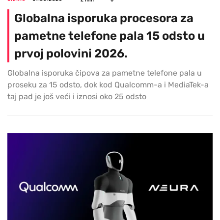
Globalna isporuka procesora za
pametne telefone pala 15 odsto u
prvoj polovini 2026.
Globalna isporuka čipova za pametne telefone pala u
proseku za 15 odsto, dok kod Qualcomm-a i MediaTek-a
taj pad je još veći i iznosi oko 25 odsto