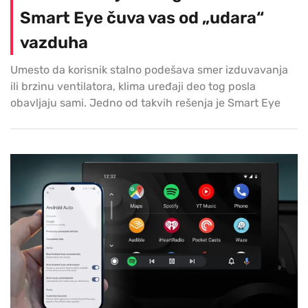
Smart Eye čuva vas od „udara“
vazduha
Umesto da korisnik stalno podešava smer izduvavanja
ili brzinu ventilatora, klima uređaji deo tog posla
obavljaju sami. Jedno od takvih rešenja je Smart Eye