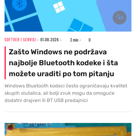
SOFTVER I SERVISI
01.08.2026
3 min
0
Zašto Windows ne podržava
najbolje Bluetooth kodeke i šta
možete uraditi po tom pitanju
Windows Bluetooth kodeci često ograničavaju kvalitet
skupih slušalica, ali bolji zvuk mogu da omoguće
dodatni drajveri ili BT USB predajnici