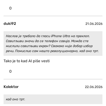
0
duki92
21.06.2026
Наслов је требало да гласи iPhone Ultra на преклоп.
Савитљиви значи да се телефон савија. Можда сте
мислили савитљиви екран? Свакако није добар избор
речи. Помислио сам нешто револуционарно, кад оно трт.
Tako je to kad AI piše vesti
0
Kolektor
22.06.2026
кад оно трт.