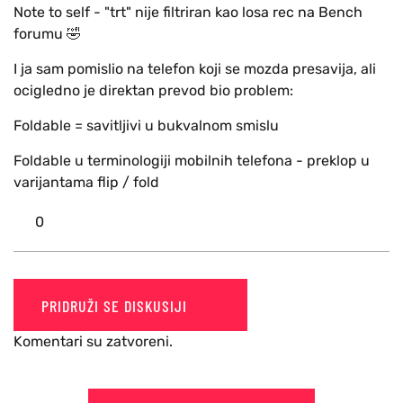
Note to self - "trt" nije filtriran kao losa rec na Bench
forumu 🤣
I ja sam pomislio na telefon koji se mozda presavija, ali
ocigledno je direktan prevod bio problem:
Foldable = savitljivi u bukvalnom smislu
Foldable u terminologiji mobilnih telefona - preklop u
varijantama flip / fold
0
PRIDRUŽI SE DISKUSIJI
Komentari su zatvoreni.