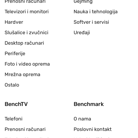
Prenosni računari
Gejming
Televizori i monitori
Nauka i tehnologija
Hardver
Softver i servisi
Slušalice i zvučnici
Uređaji
Desktop računari
Periferije
Foto i video oprema
Mrežna oprema
Ostalo
BenchTV
Benchmark
Telefoni
O nama
Prenosni računari
Poslovni kontakt