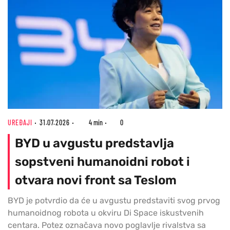
UREĐAJI
31.07.2026
4 min
0
BYD u avgustu predstavlja
sopstveni humanoidni robot i
otvara novi front sa Teslom
BYD je potvrdio da će u avgustu predstaviti svog prvog
humanoidnog robota u okviru Di Space iskustvenih
centara. Potez označava novo poglavlje rivalstva sa