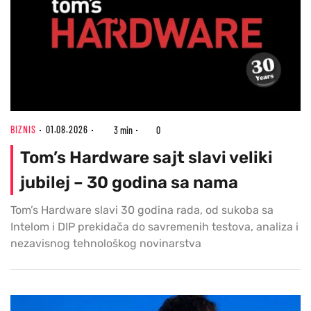
BIZNIS
01.08.2026
3 min
0
Tom’s Hardware sajt slavi veliki
jubilej – 30 godina sa nama
Tom’s Hardware slavi 30 godina rada, od sukoba sa
Intelom i DIP prekidača do savremenih testova, analiza i
nezavisnog tehnološkog novinarstva