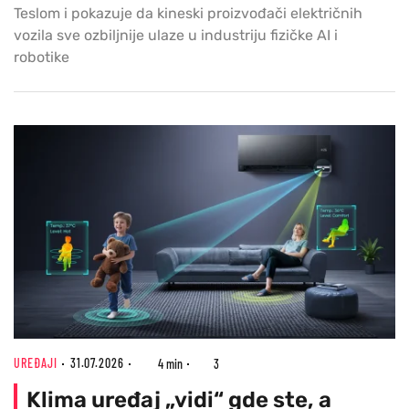
Teslom i pokazuje da kineski proizvođači električnih
vozila sve ozbiljnije ulaze u industriju fizičke AI i
robotike
UREĐAJI
31.07.2026
4 min
3
Klima uređaj „vidi“ gde ste, a