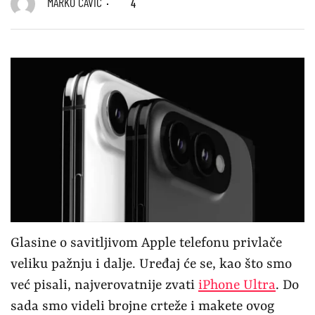
MARKO ČAVIĆ
4
Glasine o savitljivom Apple telefonu privlače
veliku pažnju i dalje. Uređaj će se, kao što smo
već pisali, najverovatnije zvati
iPhone Ultra
. Do
sada smo videli brojne crteže i makete ovog