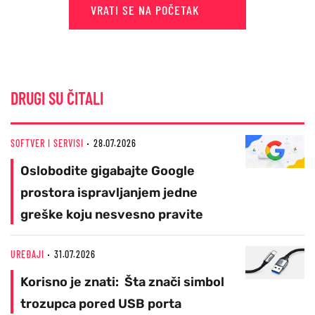
VRATI SE NA POČETAK
DRUGI SU ČITALI
SOFTVER I SERVISI
28.07.2026
Oslobodite gigabajte Google
prostora ispravljanjem jedne
greške koju nesvesno pravite
UREĐAJI
31.07.2026
Korisno je znati: Šta znači simbol
trozupca pored USB porta