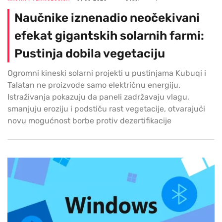
Naučnike iznenadio neočekivani
efekat gigantskih solarnih farmi:
Pustinja dobila vegetaciju
Ogromni kineski solarni projekti u pustinjama Kubuqi i
Talatan ne proizvode samo električnu energiju.
Istraživanja pokazuju da paneli zadržavaju vlagu,
smanjuju eroziju i podstiču rast vegetacije, otvarajući
novu mogućnost borbe protiv dezertifikacije