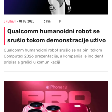
UREĐAJI
01.08.2026
3 min
0
Qualcomm humanoidni robot se
srušio tokom demonstracije uživo
Qualcomm humanoidni robot srušio se na bini tokom
Computex 2026 prezentacije, a kompanija je incident
pripisala grešci u komunikaciji