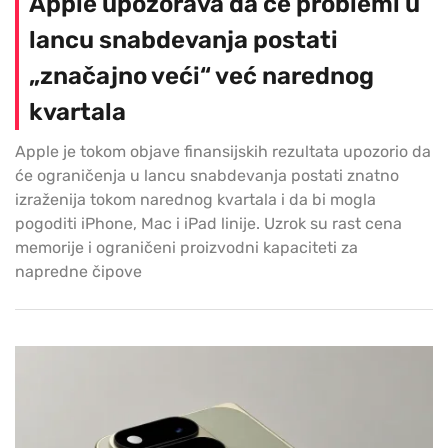
Apple upozorava da će problemi u
lancu snabdevanja postati
„značajno veći“ već narednog
kvartala
Apple je tokom objave finansijskih rezultata upozorio da
će ograničenja u lancu snabdevanja postati znatno
izraženija tokom narednog kvartala i da bi mogla
pogoditi iPhone, Mac i iPad linije. Uzrok su rast cena
memorije i ograničeni proizvodni kapaciteti za
napredne čipove