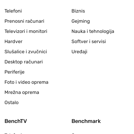
Telefoni
Biznis
Prenosni računari
Gejming
Televizori i monitori
Nauka i tehnologija
Hardver
Softver i servisi
Slušalice i zvučnici
Uređaji
Desktop računari
Periferije
Foto i video oprema
Mrežna oprema
Ostalo
BenchTV
Benchmark