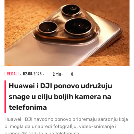
UREĐAJI
02.08.2026
2 min
0
Huawei i DJI ponovo udružuju
snage u cilju boljih kamera na
telefonima
Huawei i DJI navodno ponovo pripremaju saradnju koja
bi mogla da unapredi fotografiju, video-snimanje i
prenos 4K sadržaja na telefonima