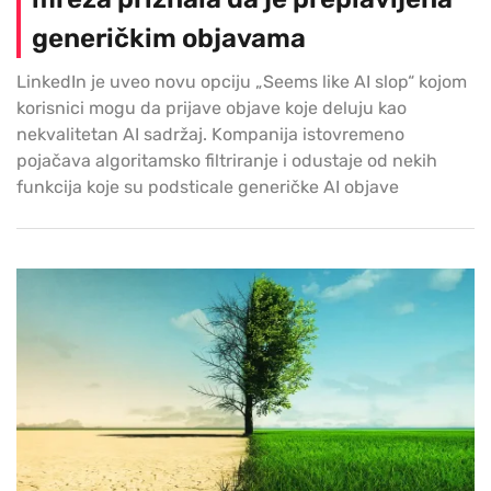
generičkim objavama
LinkedIn je uveo novu opciju „Seems like AI slop“ kojom
korisnici mogu da prijave objave koje deluju kao
nekvalitetan AI sadržaj. Kompanija istovremeno
pojačava algoritamsko filtriranje i odustaje od nekih
funkcija koje su podsticale generičke AI objave