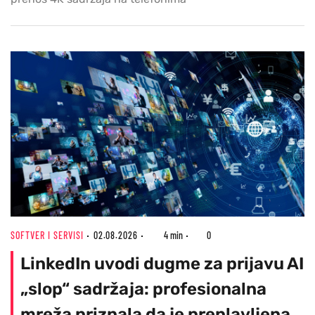
SOFTVER I SERVISI
02.08.2026
4 min
0
LinkedIn uvodi dugme za prijavu AI
„slop“ sadržaja: profesionalna
mreža priznala da je preplavljena