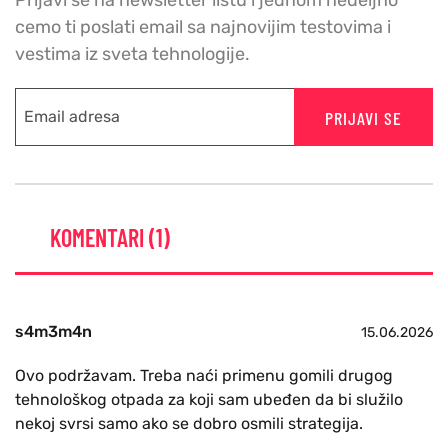
Prijavi se na newsletter listu i jednom nedeljno
cemo ti poslati email sa najnovijim testovima i
vestima iz sveta tehnologije.
PRIJAVI SE
KOMENTARI (1)
s4m3m4n
15.06.2026
Ovo podržavam. Treba naći primenu gomili drugog
tehnološkog otpada za koji sam ubeđen da bi služilo
nekoj svrsi samo ako se dobro osmili strategija.