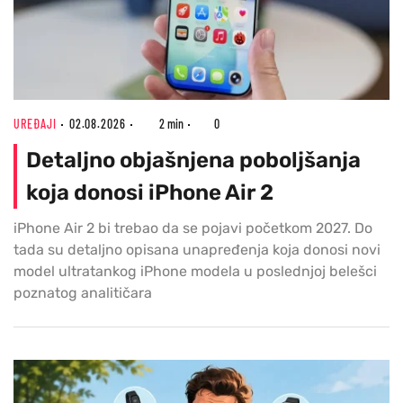
UREĐAJI
02.08.2026
2 min
0
Detaljno objašnjena poboljšanja
koja donosi iPhone Air 2
iPhone Air 2 bi trebao da se pojavi početkom 2027. Do
tada su detaljno opisana unapređenja koja donosi novi
model ultratankog iPhone modela u poslednjoj belešci
poznatog analitičara