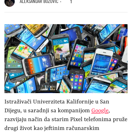
ALEKSANDAR BOŽOVIĆ
1
Istraživači Univerziteta Kalifornije u San
Dijegu, u saradnji sa kompanijom
Google
,
razvijaju način da starim Pixel telefonima pruže
drugi život kao jeftinim računarskim