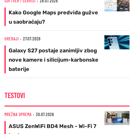
SOFTVER I SERVISI
28.07.2026
Kako Google Maps predviđa gužve
u saobraćaju?
UREĐAJI
27.07.2026
Galaxy S27 postaje zanimljiv zbog
nove kamere i silicijum-karbonske
baterije
TESTOVI
MREŽNA OPREMA
30.07.2026
ASUS ZenWiFi BD4 Mesh - Wi-Fi 7