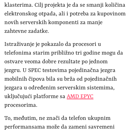
klasterima. Cilj projekta je da se smanji količina
elektronskog otpada, ali i potreba za kupovinom
novih serverskih komponenti za manje
zahtevne zadatke.
Istraživanje je pokazalo da procesori u
telefonima starim približno tri godine mogu da
ostvare veoma dobre rezultate po jednom
jezgru. U SPEC testovima pojedinačna jezgra
mobilnih čipova bila su brža od pojedinačnih
jezgara u određenim serverskim sistemima,
uključujući platforme sa
AMD EPYC
procesorima.
To, međutim, ne znači da telefon ukupnim
performansama može da zameni savremeni