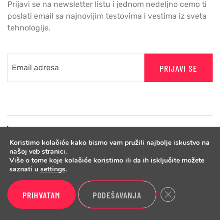
Prijavi se na newsletter listu i jednom nedeljno cemo ti
poslati email sa najnovijim testovima i vestima iz sveta
tehnologije.
PRIJAVI SE
Koristimo kolačiće kako bismo vam pružili najbolje iskustvo na
našoj veb stranici.
Više o tome koje kolačiće koristimo ili da ih isključite možete
saznati u
settings
.
Close GDPR Cook
PRIHVATAM
PODEŠAVANJA
Copyright © 2026 Benchmark.