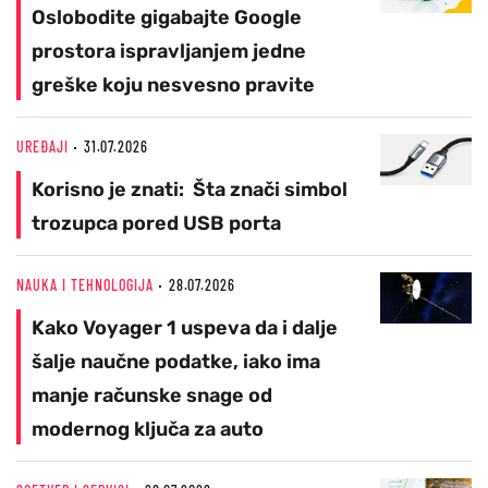
Oslobodite gigabajte Google
prostora ispravljanjem jedne
greške koju nesvesno pravite
UREĐAJI
31.07.2026
Korisno je znati: Šta znači simbol
trozupca pored USB porta
NAUKA I TEHNOLOGIJA
28.07.2026
Kako Voyager 1 uspeva da i dalje
šalje naučne podatke, iako ima
manje računske snage od
modernog ključa za auto