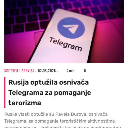
SOFTVER I SERVISI
02.08.2026
4 min
0
Rusija optužila osnivača
Telegrama za pomaganje
terorizma
Ruske vlasti optužile su Pavela Durova, osnivača
Telegrama, za pomaganje terorističkim aktivnostima
povezanima sa Ukrajinom i stavile ga na međunarodnu