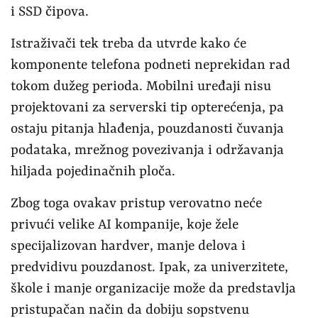
i SSD čipova.
Istraživači tek treba da utvrde kako će
komponente telefona podneti neprekidan rad
tokom dužeg perioda. Mobilni uređaji nisu
projektovani za serverski tip opterećenja, pa
ostaju pitanja hlađenja, pouzdanosti čuvanja
podataka, mrežnog povezivanja i održavanja
hiljada pojedinačnih ploča.
Zbog toga ovakav pristup verovatno neće
privući velike AI kompanije, koje žele
specijalizovan hardver, manje delova i
predvidivu pouzdanost. Ipak, za univerzitete,
škole i manje organizacije može da predstavlja
pristupačan način da dobiju sopstvenu