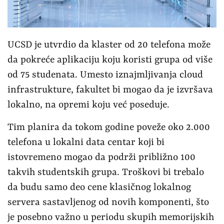
UCSD je utvrdio da klaster od 20 telefona može
da pokreće aplikaciju koju koristi grupa od više
od 75 studenata. Umesto iznajmljivanja cloud
infrastrukture, fakultet bi mogao da je izvršava
lokalno, na opremi koju već poseduje.
Tim planira da tokom godine poveže oko 2.000
telefona u lokalni data centar koji bi
istovremeno mogao da podrži približno 100
takvih studentskih grupa. Troškovi bi trebalo
da budu samo deo cene klasičnog lokalnog
servera sastavljenog od novih komponenti, što
je posebno važno u periodu skupih memorijskih