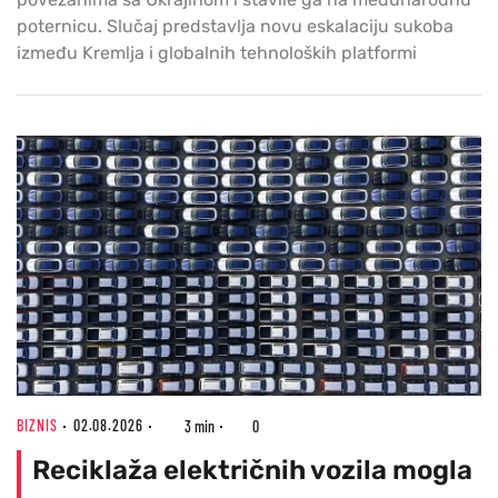
poternicu. Slučaj predstavlja novu eskalaciju sukoba
između Kremlja i globalnih tehnoloških platformi
BIZNIS
02.08.2026
3 min
0
Reciklaža električnih vozila mogla