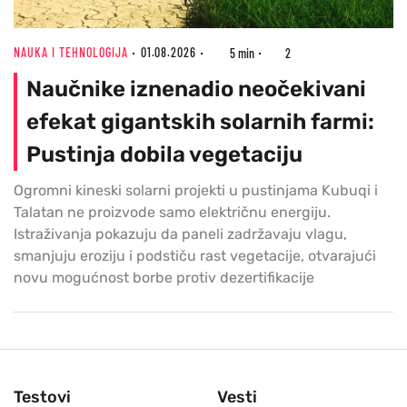
NAUKA I TEHNOLOGIJA
01.08.2026
5 min
2
Naučnike iznenadio neočekivani
efekat gigantskih solarnih farmi:
Pustinja dobila vegetaciju
Ogromni kineski solarni projekti u pustinjama Kubuqi i
Talatan ne proizvode samo električnu energiju.
Istraživanja pokazuju da paneli zadržavaju vlagu,
smanjuju eroziju i podstiču rast vegetacije, otvarajući
novu mogućnost borbe protiv dezertifikacije
Testovi
Vesti