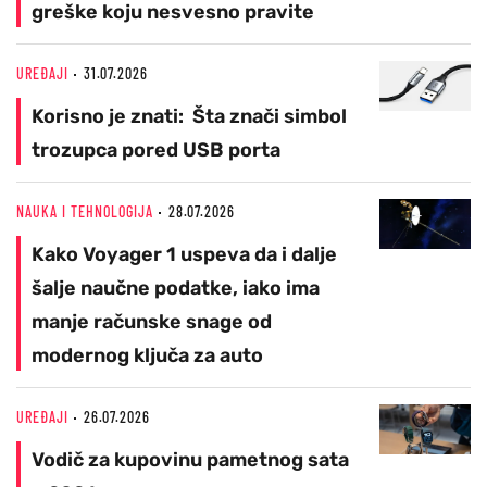
greške koju nesvesno pravite
UREĐAJI
31.07.2026
Korisno je znati: Šta znači simbol
trozupca pored USB porta
NAUKA I TEHNOLOGIJA
28.07.2026
Kako Voyager 1 uspeva da i dalje
šalje naučne podatke, iako ima
manje računske snage od
modernog ključa za auto
UREĐAJI
26.07.2026
Vodič za kupovinu pametnog sata