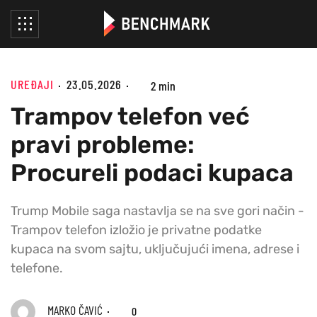
UREĐAJI
23.05.2026
2 min
Trampov telefon već
pravi probleme:
Procureli podaci kupaca
Trump Mobile saga nastavlja se na sve gori način -
Trampov telefon izložio je privatne podatke
kupaca na svom sajtu, uključujući imena, adrese i
telefone.
MARKO ČAVIĆ
0