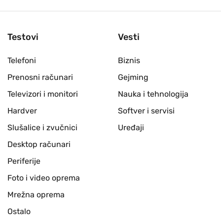
Testovi
Vesti
Telefoni
Biznis
Prenosni računari
Gejming
Televizori i monitori
Nauka i tehnologija
Hardver
Softver i servisi
Slušalice i zvučnici
Uređaji
Desktop računari
Periferije
Foto i video oprema
Mrežna oprema
Ostalo