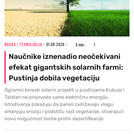
NAUKA I TEHNOLOGIJA
01.08.2026
5 min
1
Naučnike iznenadio neočekivani
efekat gigantskih solarnih farmi:
Pustinja dobila vegetaciju
Ogromni kineski solarni projekti u pustinjama Kubuqi i
Talatan ne proizvode samo električnu energiju.
Istraživanja pokazuju da paneli zadržavaju vlagu,
smanjuju eroziju i podstiču rast vegetacije, otvarajući
novu mogućnost borbe protiv dezertifikacije