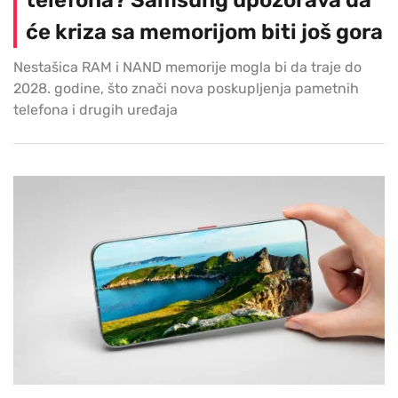
telefona? Samsung upozorava da
će kriza sa memorijom biti još gora
Nestašica RAM i NAND memorije mogla bi da traje do
2028. godine, što znači nova poskupljenja pametnih
telefona i drugih uređaja