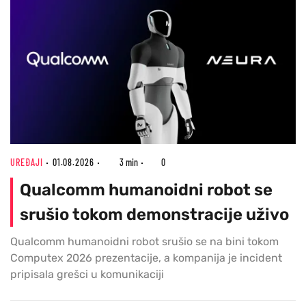
UREĐAJI
01.08.2026
3 min
0
Qualcomm humanoidni robot se
srušio tokom demonstracije uživo
Qualcomm humanoidni robot srušio se na bini tokom
Computex 2026 prezentacije, a kompanija je incident
pripisala grešci u komunikaciji