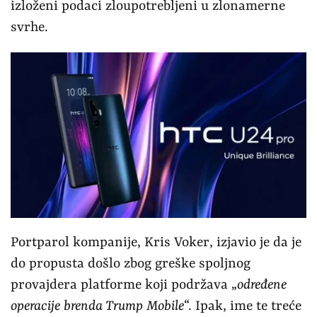
izloženi podaci zloupotrebljeni u zlonamerne
svrhe.
Portparol kompanije, Kris Voker, izjavio je da je
do propusta došlo zbog greške spoljnog
provajdera platforme koji podržava „
određene
operacije brenda Trump Mobile
“. Ipak, ime te treće