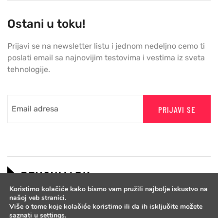
Ostani u toku!
Prijavi se na newsletter listu i jednom nedeljno cemo ti
poslati email sa najnovijim testovima i vestima iz sveta
tehnologije.
PRIJAVI SE
Koristimo kolačiće kako bismo vam pružili najbolje iskustvo na
našoj veb stranici.
Više o tome koje kolačiće koristimo ili da ih isključite možete
saznati u
settings
.