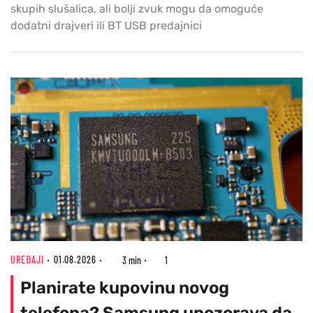
skupih slušalica, ali bolji zvuk mogu da omoguće
dodatni drajveri ili BT USB predajnici
UREĐAJI
01.08.2026
3 min
1
Planirate kupovinu novog