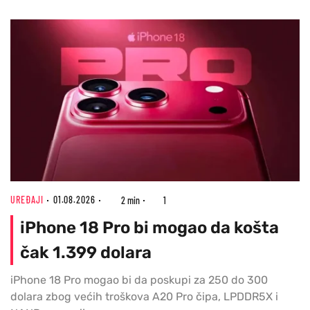
UREĐAJI
01.08.2026
2 min
1
iPhone 18 Pro bi mogao da košta
čak 1.399 dolara
iPhone 18 Pro mogao bi da poskupi za 250 do 300
dolara zbog većih troškova A20 Pro čipa, LPDDR5X i