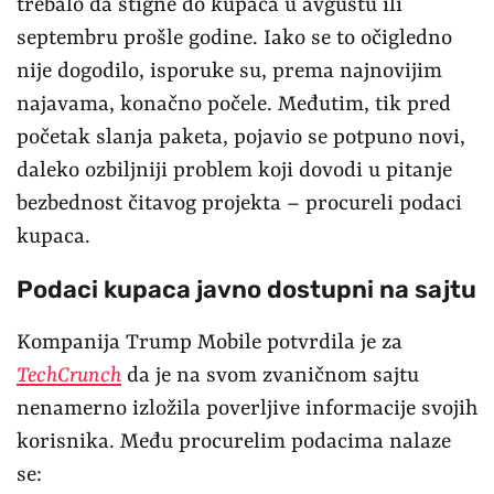
trebalo da stigne do kupaca u avgustu ili
septembru prošle godine. Iako se to očigledno
nije dogodilo, isporuke su, prema najnovijim
najavama, konačno počele. Međutim, tik pred
početak slanja paketa, pojavio se potpuno novi,
daleko ozbiljniji problem koji dovodi u pitanje
bezbednost čitavog projekta – procureli podaci
kupaca.
Podaci kupaca javno dostupni na sajtu
Kompanija Trump Mobile potvrdila je za
TechCrunch
da je na svom zvaničnom sajtu
nenamerno izložila poverljive informacije svojih
korisnika. Među procurelim podacima nalaze
se: