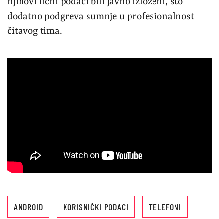
njihovi lični podaci bili javno izloženi, što
dodatno podgreva sumnje u profesionalnost
čitavog tima.
ANDROID
KORISNIČKI PODACI
TELEFONI