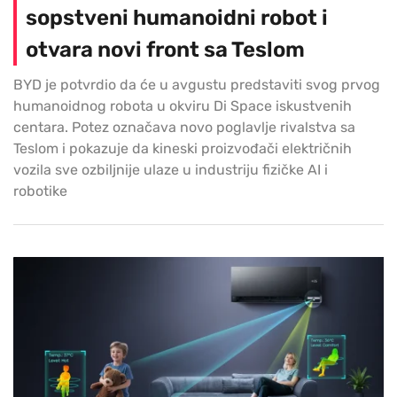
sopstveni humanoidni robot i
otvara novi front sa Teslom
BYD je potvrdio da će u avgustu predstaviti svog prvog
humanoidnog robota u okviru Di Space iskustvenih
centara. Potez označava novo poglavlje rivalstva sa
Teslom i pokazuje da kineski proizvođači električnih
vozila sve ozbiljnije ulaze u industriju fizičke AI i
robotike