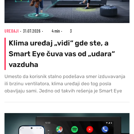
UREĐAJI
31.07.2026
4 min
3
Klima uređaj „vidi“ gde ste, a
Smart Eye čuva vas od „udara“
vazduha
Umesto da korisnik stalno podešava smer izduvavanja
ili brzinu ventilatora, klima uređaji deo tog posla
obavljaju sami. Jedno od takvih rešenja je Smart Eye