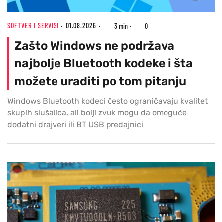
SOFTVER I SERVISI
01.08.2026
3 min
0
Zašto Windows ne podržava
najbolje Bluetooth kodeke i šta
možete uraditi po tom pitanju
Windows Bluetooth kodeci često ograničavaju kvalitet
skupih slušalica, ali bolji zvuk mogu da omoguće
dodatni drajveri ili BT USB predajnici