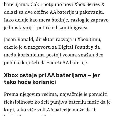
baterijama. Čak i potpuno novi Xbox Series X
dolazi sa dve obične AA baterije u pakovanju.
Iako deluje kao mera štednje, razlog je zapravo
jednostavniji i potiče od samih igrača.
Jason Ronald, direktor razvoja u Xbox timu,
otkrio je u razgovoru za Digital Foundry da
među korisnicima postoji veoma snažan deo
publike koji želi da zadrži AA baterije.
Xbox ostaje pri AA baterijama – jer
tako hoće korisnici
Prema njegovim rečima, najvažnije je ponuditi
fleksibilnost: ko želi punjivu bateriju može da je
kupi, a ko više voli AA baterije može da ih