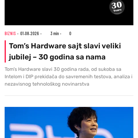
BIZNIS
01.08.2026
3 min
0
Tom’s Hardware sajt slavi veliki
jubilej – 30 godina sa nama
Tom’s Hardware slavi 30 godina rada, od sukoba sa
Intelom i DIP prekidača do savremenih testova, analiza i
nezavisnog tehnološkog novinarstva