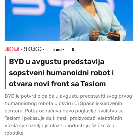
UREĐAJI
31.07.2026
4 min
0
BYD u avgustu predstavlja
sopstveni humanoidni robot i
otvara novi front sa Teslom
BYD je potvrdio da će u avgustu predstaviti svog prvog
humanoidnog robota u okviru Di Space iskustvenih
centara. Potez označava novo poglavlje rivalstva sa
Teslom i pokazuje da kineski proizvođači električnih
vozila sve ozbiljnije ulaze u industriju fizičke AI i
robotike