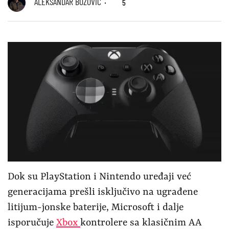
ALEKSANDAR BOŽOVIĆ
5
Dok su PlayStation i Nintendo uređaji već
generacijama prešli isključivo na ugrađene
litijum-jonske baterije, Microsoft i dalje
isporučuje
Xbox
kontrolere sa klasičnim AA