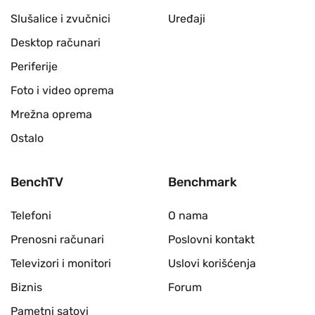
Slušalice i zvučnici
Uređaji
Desktop računari
Periferije
Foto i video oprema
Mrežna oprema
Ostalo
BenchTV
Benchmark
Telefoni
O nama
Prenosni računari
Poslovni kontakt
Televizori i monitori
Uslovi korišćenja
Biznis
Forum
Pametni satovi