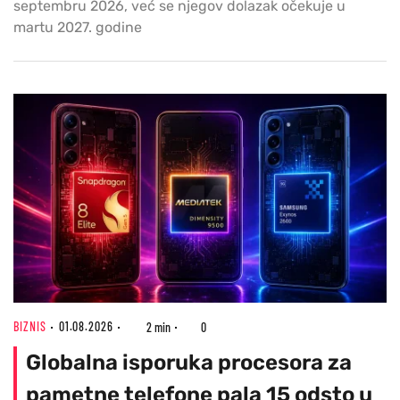
septembru 2026, već se njegov dolazak očekuje u
martu 2027. godine
BIZNIS
01.08.2026
2 min
0
Globalna isporuka procesora za
pametne telefone pala 15 odsto u