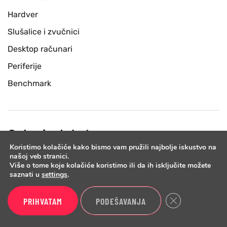
Hardver
Slušalice i zvučnici
Desktop računari
Periferije
Benchmark
Ostani u toku!
Koristimo kolačiće kako bismo vam pružili najbolje iskustvo na
našoj veb stranici.
Prijavi se na newsletter listu i jednom nedeljno cemo ti
Više o tome koje kolačiće koristimo ili da ih isključite možete
poslati email sa najnovijim testovima i vestima iz sveta
saznati u
settings
.
tehnologije.
Close GDPR Cook
PRIHVATAM
PODEŠAVANJA
PRIJAVI SE