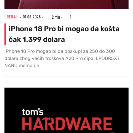
UREĐAJI
01.08.2026
2 min
1
iPhone 18 Pro bi mogao da košta
čak 1.399 dolara
iPhone 18 Pro mogao bi da poskupi za 250 do 300
dolara zbog većih troškova A20 Pro čipa, LPDDR5X i
NAND memorije