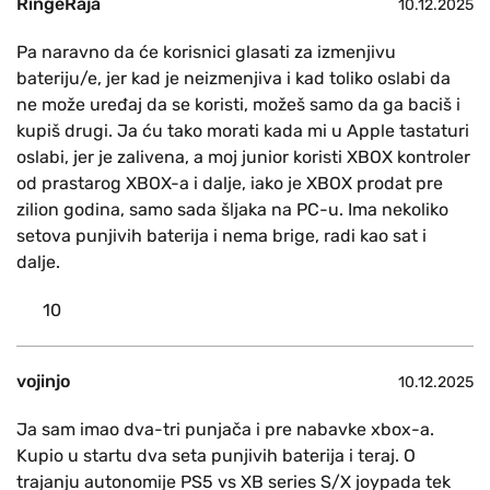
RingeRaja
10.12.2025
Pa naravno da će korisnici glasati za izmenjivu
bateriju/e, jer kad je neizmenjiva i kad toliko oslabi da
ne može uređaj da se koristi, možeš samo da ga baciš i
kupiš drugi. Ja ću tako morati kada mi u Apple tastaturi
oslabi, jer je zalivena, a moj junior koristi XBOX kontroler
od prastarog XBOX-a i dalje, iako je XBOX prodat pre
zilion godina, samo sada šljaka na PC-u. Ima nekoliko
setova punjivih baterija i nema brige, radi kao sat i
dalje.
10
vojinjo
10.12.2025
Ja sam imao dva-tri punjača i pre nabavke xbox-a.
Kupio u startu dva seta punjivih baterija i teraj. O
trajanju autonomije PS5 vs XB series S/X joypada tek