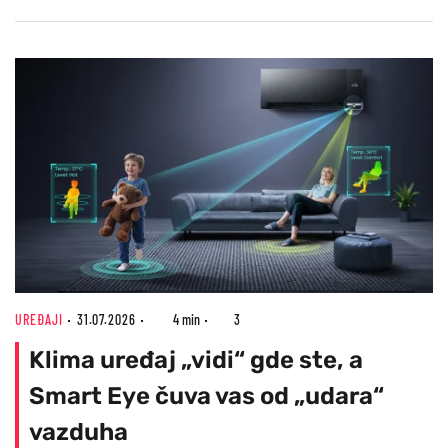
UREĐAJI
31.07.2026
4 min
3
Klima uređaj „vidi“ gde ste, a
Smart Eye čuva vas od „udara“
vazduha