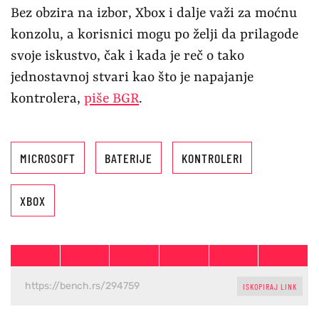
Bez obzira na izbor, Xbox i dalje važi za moćnu
konzolu, a korisnici mogu po želji da prilagode
svoje iskustvo, čak i kada je reč o tako
jednostavnoj stvari kao što je napajanje
kontrolera,
piše BGR
.
MICROSOFT
BATERIJE
KONTROLERI
XBOX
ISKOPIRAJ LINK