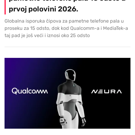
prvoj polovini 2026.
Globalna isporuka čipova za pametne telefone pala u
proseku za 15 odsto, dok kod Qualcomm-a i MediaTek-a
taj pad je još veći i iznosi oko 25 odsto