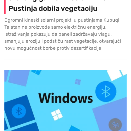
Pustinja dobila vegetaciju
Ogromni kineski solarni projekti u pustinjama Kubuqi i
Talatan ne proizvode samo električnu energiju.
Istraživanja pokazuju da paneli zadržavaju vlagu,
smanjuju eroziju i podstiču rast vegetacije, otvarajući
novu mogućnost borbe protiv dezertifikacije