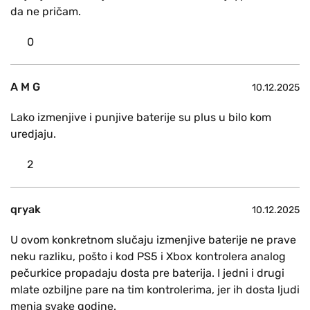
da ne pričam.
0
A M G
10.12.2025
Lako izmenjive i punjive baterije su plus u bilo kom
uredjaju.
2
qryak
10.12.2025
U ovom konkretnom slučaju izmenjive baterije ne prave
neku razliku, pošto i kod PS5 i Xbox kontrolera analog
pečurkice propadaju dosta pre baterija. I jedni i drugi
mlate ozbiljne pare na tim kontrolerima, jer ih dosta ljudi
menja svake godine.