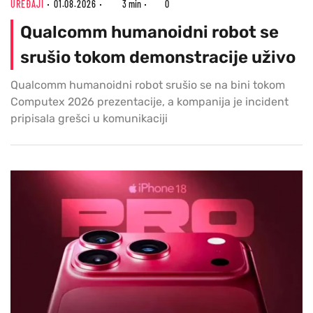
UREĐAJI
01.08.2026
3 min
0
Qualcomm humanoidni robot se
srušio tokom demonstracije uživo
Qualcomm humanoidni robot srušio se na bini tokom
Computex 2026 prezentacije, a kompanija je incident
pripisala grešci u komunikaciji