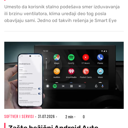
Umesto da korisnik stalno podešava smer izduvavanja
ili brzinu ventilatora, klima uređaji deo tog posla
obavljaju sami. Jedno od takvih rešenja je Smart Eye
SOFTVER I SERVISI
31.07.2026
2 min
0