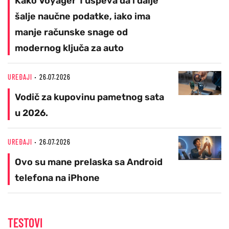
Kako Voyager 1 uspeva da i dalje
šalje naučne podatke, iako ima
manje računske snage od
modernog ključa za auto
UREĐAJI
26.07.2026
Vodič za kupovinu pametnog sata
u 2026.
UREĐAJI
26.07.2026
Ovo su mane prelaska sa Android
telefona na iPhone
TESTOVI