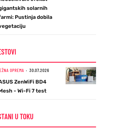
gigantskih solarnih
farmi: Pustinja dobila
vegetaciju
ESTOVI
EŽNA OPREMA
30.07.2026
ASUS ZenWiFi BD4
Mesh - Wi-Fi 7 test
STANI U TOKU