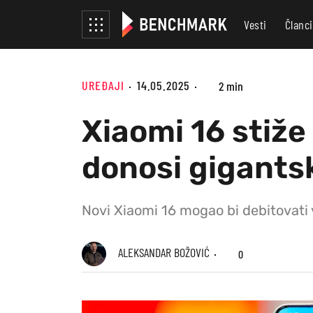
Vesti
Članci
UREĐAJI
14.05.2025
2 min
Xiaomi 16 stiže
donosi gigants
Novi Xiaomi 16 mogao bi debitovati
ALEKSANDAR BOŽOVIĆ
0