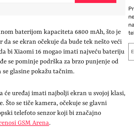
Pr
ne
na
mnom baterijom kapaciteta 6800 mAh, što je
te
r da se ekran očekuje da bude tek nešto veći
da bi Xiaomi 16 mogao imati najveću bateriju
ođe se pominje podrška za brzo punjenje od
 se glasine pokažu tačnim.
 će uređaj imati najbolji ekran u svojoj klasi,
 Što se tiče kamera, očekuje se glavni
pski telefoto senzor koji bi značajno
renosi GSM Arena
.