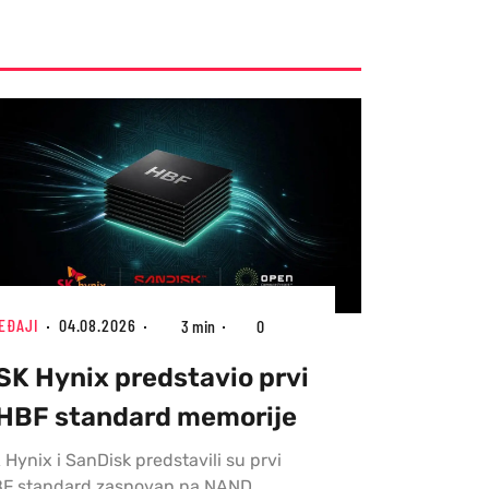
EĐAJI
04.08.2026
3 min
0
SK Hynix predstavio prvi
HBF standard memorije
 Hynix i SanDisk predstavili su prvi
F standard zasnovan na NAND