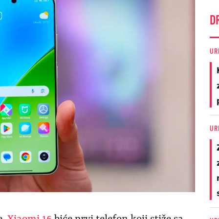
D
UR
UR