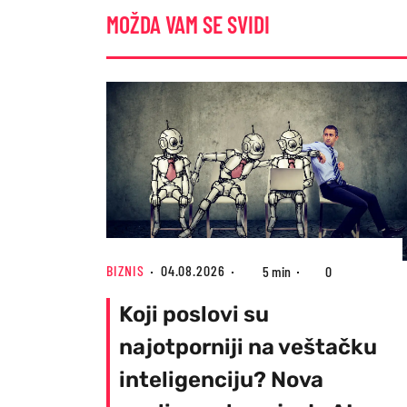
MOŽDA VAM SE SVIDI
BIZNIS
04.08.2026
5 min
0
Koji poslovi su
najotporniji na veštačku
inteligenciju? Nova