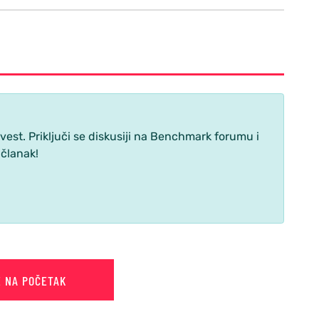
st. Priključi se diskusiji na Benchmark forumu i
 članak!
E NA POČETAK