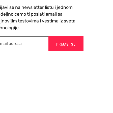
ijavi se na newsletter listu i jednom
deljno cemo ti poslati email sa
jnovijim testovima i vestima iz sveta
hnologije.
PRIJAVI SE