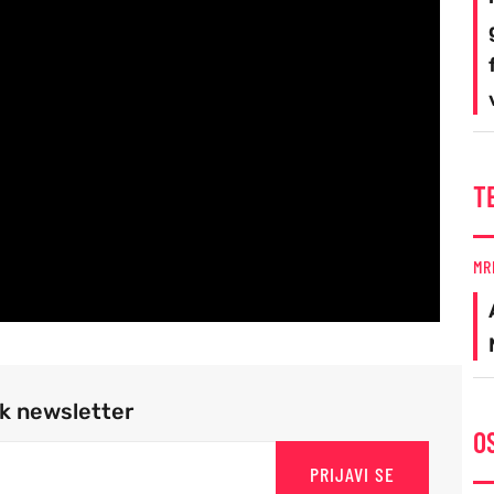
T
MR
rk newsletter
O
PRIJAVI SE