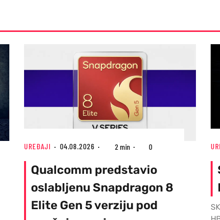
UREĐAJI
04.08.2026
UR
2 min
0
Qualcomm predstavio
oslabljenu Snapdragon 8
Elite Gen 5 verziju pod
SK
HB