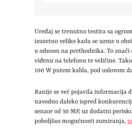
Uređaj se trenutno testira sa ogro
izuzetno veliko kada se uzme u obzi
u odnosu na prethodnika. To znači 
viđenu na telefonu te veličine. Tak
100 W putem kabla, pod uslovom da
Ranije se već pojavila informacija da
navodno daleko ispred konkurencije.
senzor od 50 MP, uz dodatni perisko
poboljšao mogućnosti zumiranja,
p