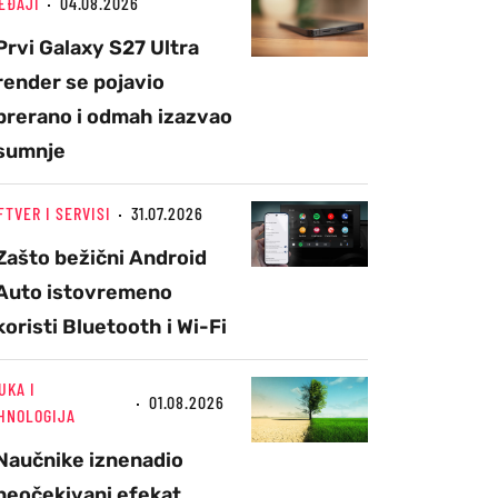
EĐAJI
04.08.2026
Prvi Galaxy S27 Ultra
render se pojavio
prerano i odmah izazvao
sumnje
FTVER I SERVISI
31.07.2026
Zašto bežični Android
Auto istovremeno
koristi Bluetooth i Wi-Fi
UKA I
01.08.2026
HNOLOGIJA
Naučnike iznenadio
neočekivani efekat