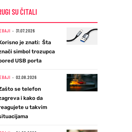
RUGI SU ČITALI
EĐAJI
31.07.2026
Korisno je znati: Šta
znači simbol trozupca
pored USB porta
EĐAJI
02.08.2026
Zašto se telefon
zagreva i kako da
reagujete u takvim
situacijama