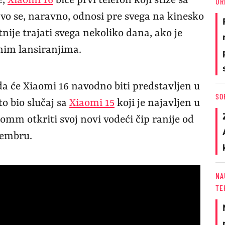
e,
Xiaomi 16
biće prvi telefon koji stiže sa
UR
o se, naravno, odnosi pre svega na kinesko
tnije trajati svega nekoliko dana, ako je
čnim lansiranjima.
da će Xiaomi 16 navodno biti predstavljen u
SO
to bio slučaj sa
Xiaomi 15
koji je najavljen u
omm otkriti svoj novi vodeći čip ranije od
tembru.
NA
TE