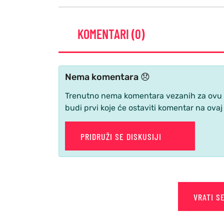
KOMENTARI (0)
Nema komentara 😞
Trenutno nema komentara vezanih za ovu ve
budi prvi koje će ostaviti komentar na ovaj
PRIDRUŽI SE DISKUSIJI
VRATI S