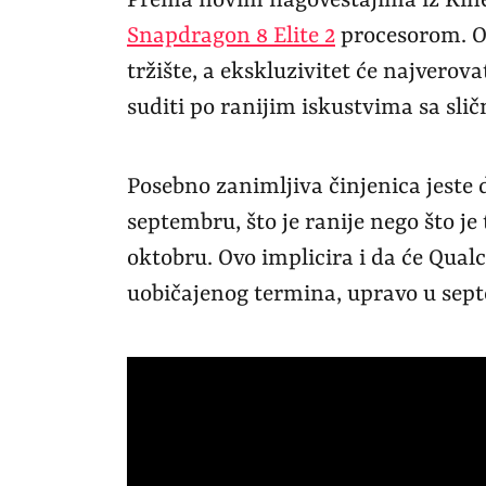
Prema novim nagoveštajima iz Kin
Snapdragon 8 Elite 2
procesorom. Ov
tržište, a ekskluzivitet će najverova
suditi po ranijim iskustvima sa sli
Posebno zanimljiva činjenica jeste 
septembru, što je ranije nego što je 
oktobru. Ovo implicira i da će Qualc
uobičajenog termina, upravo u sep