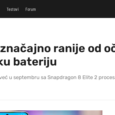
Testovi
Forum
 značajno ranije od o
ku bateriju
 već u septembru sa Snapdragon 8 Elite 2 proce