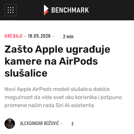
UREĐAJI
16.05.2026
2 min
Zašto Apple ugrađuje
kamere na AirPods
slušalice
Novi Apple AirPods modeli slušalica dobiće
mogućnost da vide svet oko korisnika i potpuno
promene način rada Siri AI asistenta
ALEKSANDAR BOŽOVIĆ
2