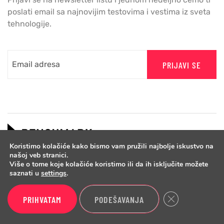
poslati email sa najnovijim testovima i vestima iz sveta
tehnologije.
PRIJAVI SE
Koristimo kolačiće kako bismo vam pružili najbolje iskustvo na
našoj veb stranici.
Više o tome koje kolačiće koristimo ili da ih isključite možete
saznati u
settings
.
Close GDPR Cook
PRIHVATAM
PODEŠAVANJA
Copyright © 2026 Benchmark.