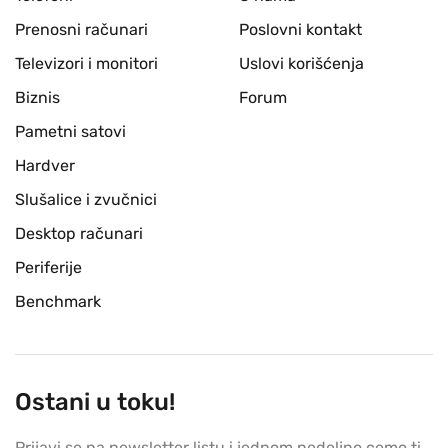
Prenosni računari
Poslovni kontakt
Televizori i monitori
Uslovi korišćenja
Biznis
Forum
Pametni satovi
Hardver
Slušalice i zvučnici
Desktop računari
Periferije
Benchmark
Ostani u toku!
Prijavi se na newsletter listu i jednom nedeljno cemo ti