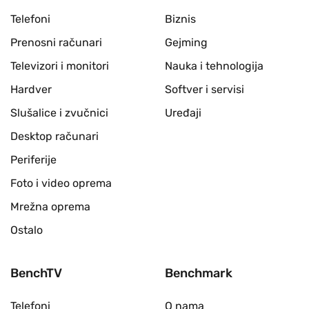
Telefoni
Biznis
Prenosni računari
Gejming
Televizori i monitori
Nauka i tehnologija
Hardver
Softver i servisi
Slušalice i zvučnici
Uređaji
Desktop računari
Periferije
Foto i video oprema
Mrežna oprema
Ostalo
BenchTV
Benchmark
Telefoni
O nama