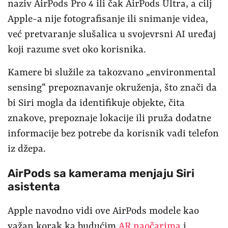
naziv AirPods Pro 4 ili čak AirPods Ultra, a cilj
Apple-a nije fotografisanje ili snimanje videa,
već pretvaranje slušalica u svojevrsni AI uređaj
koji razume svet oko korisnika.
Kamere bi služile za takozvano „environmental
sensing“ prepoznavanje okruženja, što znači da
bi Siri mogla da identifikuje objekte, čita
znakove, prepoznaje lokacije ili pruža dodatne
informacije bez potrebe da korisnik vadi telefon
iz džepa.
AirPods sa kamerama menjaju Siri
asistenta
Apple navodno vidi ove AirPods modele kao
važan korak ka budućim
AR naočarima
i