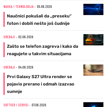
NAUKA I TEHNOLOGIJA
05.08.2026
Naučnici pokušali da „preseku“
foton i dobili nešto još čudnije
UREĐAJI
02.08.2026
Zašto se telefon zagreva i kako da
reagujete u takvim situacijama
UREĐAJI
04.08.2026
Prvi Galaxy S27 Ultra render se
pojavio prerano i odmah izazvao
sumnje
SOFTVER I SERVISI
07.08.2026