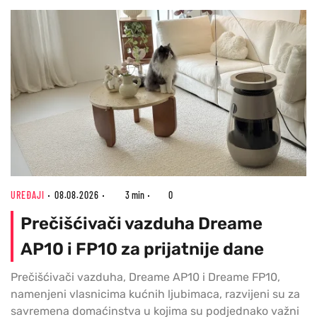
UREĐAJI
08.08.2026
3 min
0
Prečišćivači vazduha Dreame
AP10 i FP10 za prijatnije dane
Prečišćivači vazduha, Dreame AP10 i Dreame FP10,
namenjeni vlasnicima kućnih ljubimaca, razvijeni su za
savremena domaćinstva u kojima su podjednako važni