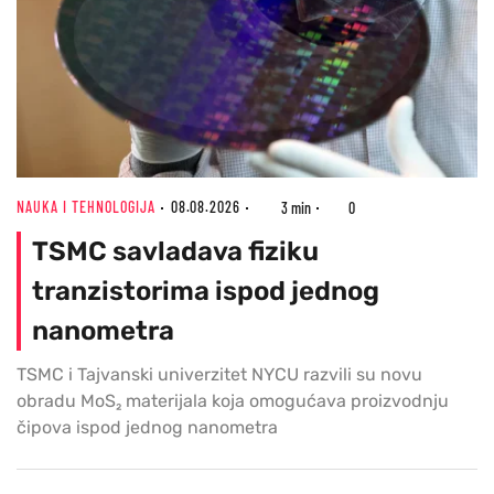
NAUKA I TEHNOLOGIJA
08.08.2026
3 min
0
TSMC savladava fiziku
tranzistorima ispod jednog
nanometra
TSMC i Tajvanski univerzitet NYCU razvili su novu
obradu MoS₂ materijala koja omogućava proizvodnju
čipova ispod jednog nanometra