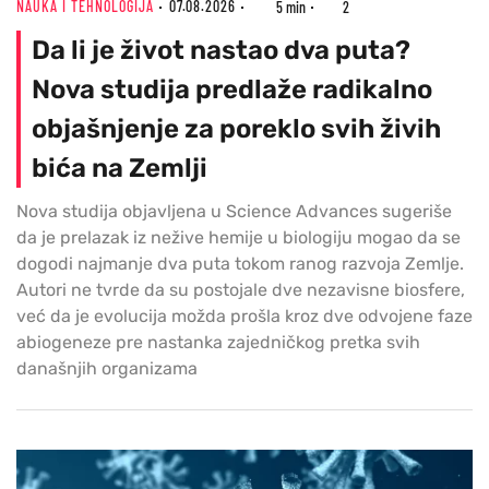
NAUKA I TEHNOLOGIJA
07.08.2026
5 min
2
Da li je život nastao dva puta?
Nova studija predlaže radikalno
objašnjenje za poreklo svih živih
bića na Zemlji
Nova studija objavljena u Science Advances sugeriše
da je prelazak iz nežive hemije u biologiju mogao da se
dogodi najmanje dva puta tokom ranog razvoja Zemlje.
Autori ne tvrde da su postojale dve nezavisne biosfere,
već da je evolucija možda prošla kroz dve odvojene faze
abiogeneze pre nastanka zajedničkog pretka svih
današnjih organizama