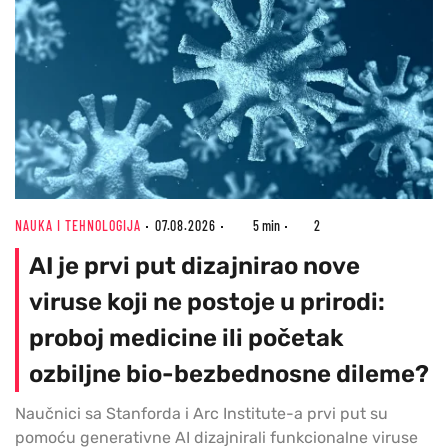
NAUKA I TEHNOLOGIJA
07.08.2026
5 min
2
AI je prvi put dizajnirao nove
viruse koji ne postoje u prirodi:
proboj medicine ili početak
ozbiljne bio-bezbednosne dileme?
Naučnici sa Stanforda i Arc Institute-a prvi put su
pomoću generativne AI dizajnirali funkcionalne viruse