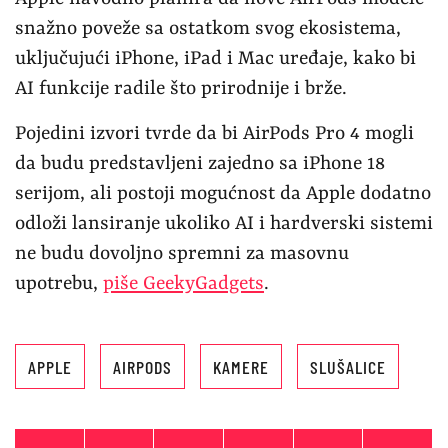
snažno poveže sa ostatkom svog ekosistema,
uključujući iPhone, iPad i Mac uređaje, kako bi
AI funkcije radile što prirodnije i brže.
Pojedini izvori tvrde da bi AirPods Pro 4 mogli
da budu predstavljeni zajedno sa iPhone 18
serijom, ali postoji mogućnost da Apple dodatno
odloži lansiranje ukoliko AI i hardverski sistemi
ne budu dovoljno spremni za masovnu
upotrebu,
piše GeekyGadgets
.
APPLE
AIRPODS
KAMERE
SLUŠALICE