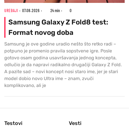
UREĐAJI
07.08.2026
24 min
0
Samsung Galaxy Z Fold8 test:
Format novog doba
Samsung je ove godine uradio nešto što retko radi –
potpuno je promenio pravila sopstvene igre. Posle
gotovo osam godina usavršavanja jednog koncepta,
odlučio je da napravi radikalno drugačiji Galaxy Z Fold.
A pazite sad – novi koncept nosi staro ime, jer je stari
model dobio novo Ultra ime – znam, zvuči
komplikovano, ali je
Testovi
Vesti