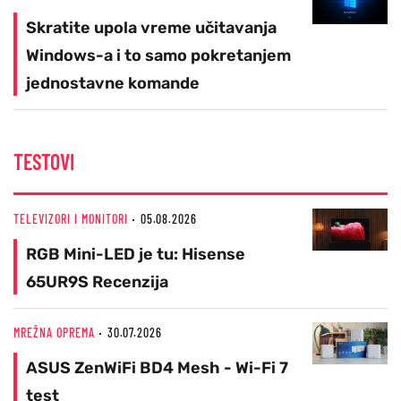
Skratite upola vreme učitavanja
Windows-a i to samo pokretanjem
jednostavne komande
TESTOVI
TELEVIZORI I MONITORI
05.08.2026
RGB Mini-LED je tu: Hisense
65UR9S Recenzija
MREŽNA OPREMA
30.07.2026
ASUS ZenWiFi BD4 Mesh - Wi-Fi 7
test