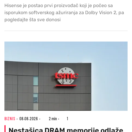
Hisense je postao prvi proizvođač koji je počeo sa
isporukom softverskog ažuriranja za Dolby Vision 2, pa
pogledajte šta sve donosi
BIZNIS
08.08.2026
2 min
1
Nestašica DRAM memorije odlaže