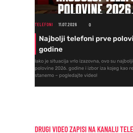
TELEFONI
11.07.2026
0
Najbolji telefoni prve polo
godine
Iako je situacija vrlo izazovna, ovo su najbolj
polovine 2026. godine i izbor iza kojeg kao
stanemo – pogledajte video!
DRUGI VIDEO ZAPISI NA KANALU TEL