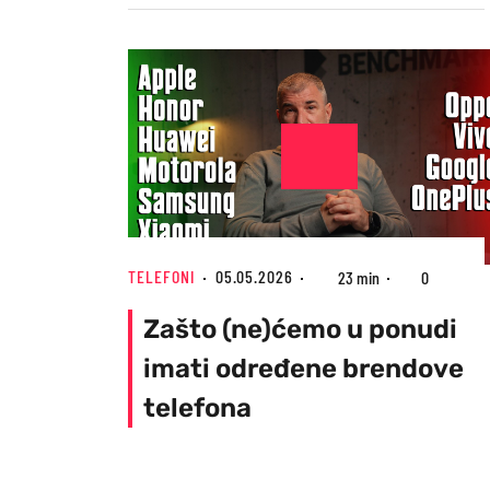
TELEFONI
05.05.2026
23 min
0
Zašto (ne)ćemo u ponudi
imati određene brendove
telefona