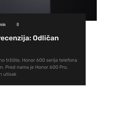
min
0
ecenzija: Odličan
o tržište, Honor 600 serija telefona
. Pred nama je Honor 600 Pro,
an utisak