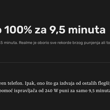
o 100% za 9,5 minuta
.5 minuta. Realme je oborio sve rekorde brzog punjenja ali to
n telefon. Ipak, ono što ga izdvaja od ostalih flegš
z pomoć ispravljača od 240 W puni za samo 9,5 minut