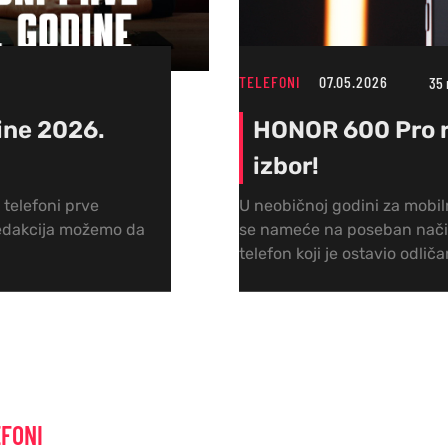
TELEFONI
07.05.2026
35 
vine 2026.
HONOR 600 Pro r
izbor!
i telefoni prve
U neobičnoj godini za mobiln
 redakcija možemo da
se nameće na poseban način
telefon koji je ostavio odlič
EFONI