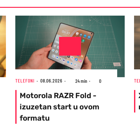
TELEFONI
08.06.2026
TE
24 min
0
Motorola RAZR Fold -
izuzetan start u ovom
formatu