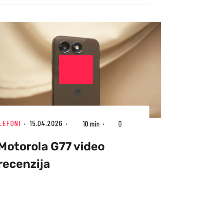
LEFONI
15.04.2026
10 min
0
Motorola G77 video
recenzija