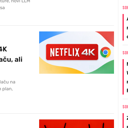
ture, novi LLM
SO
jsa
 4K
SO
ču, ali
edaču na
 plan,
SO