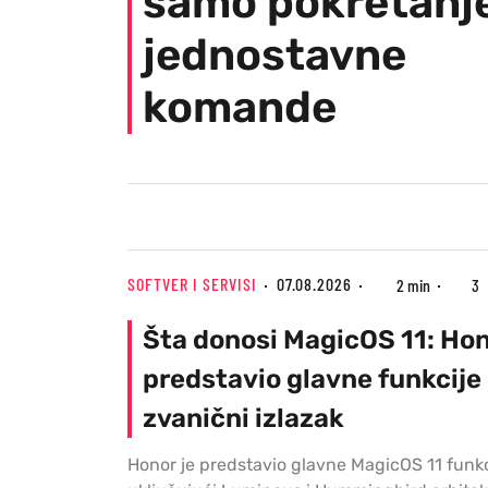
samo pokretan
jednostavne
komande
SOFTVER I SERVISI
07.08.2026
2 min
3
Šta donosi MagicOS 11: Ho
predstavio glavne funkcije
zvanični izlazak
Honor je predstavio glavne MagicOS 11 funkc