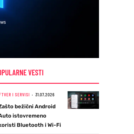
OPULARNE VESTI
FTVER I SERVISI
31.07.2026
Zašto bežični Android
Auto istovremeno
koristi Bluetooth i Wi-Fi