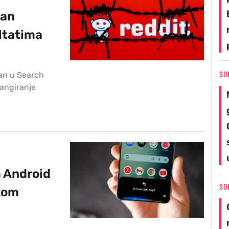
ban
ultatima
SO
an u Search
rangiranje
a Android
SO
kom