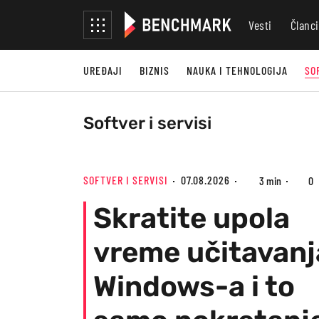
Vesti
Članci
UREĐAJI
BIZNIS
NAUKA I TEHNOLOGIJA
SO
Softver i servisi
SOFTVER I SERVISI
07.08.2026
3 min
0
Skratite upola
vreme učitavanj
Windows-a i to