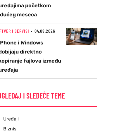
uređajima početkom
idućeg meseca
FTVER I SERVISI
04.08.2026
iPhone i Windows
dobijaju direktno
kopiranje fajlova između
uređaja
OGLEDAJ I SLEDEĆE TEME
Uređaji
Biznis