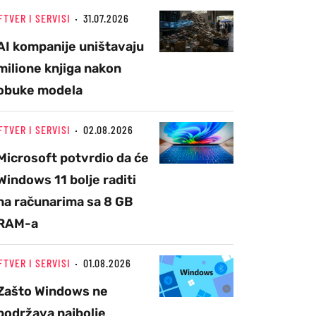
FTVER I SERVISI
31.07.2026
AI kompanije uništavaju
milione knjiga nakon
obuke modela
FTVER I SERVISI
02.08.2026
Microsoft potvrdio da će
Windows 11 bolje raditi
na računarima sa 8 GB
RAM-a
FTVER I SERVISI
01.08.2026
Zašto Windows ne
podržava najbolje