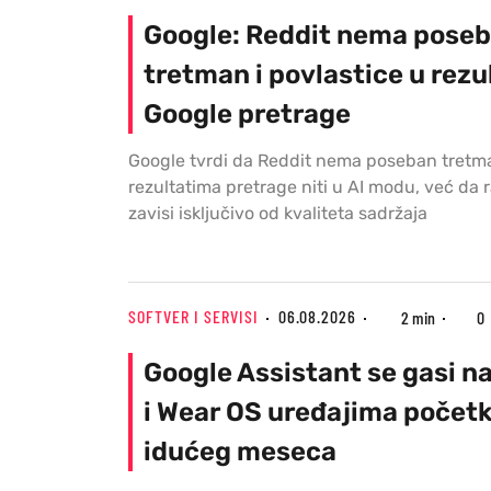
Google: Reddit nema pose
tretman i povlastice u rez
Google pretrage
Google tvrdi da Reddit nema poseban tretm
rezultatima pretrage niti u AI modu, već da 
zavisi isključivo od kvaliteta sadržaja
SOFTVER I SERVISI
06.08.2026
2 min
0
Google Assistant se gasi n
i Wear OS uređajima počet
idućeg meseca