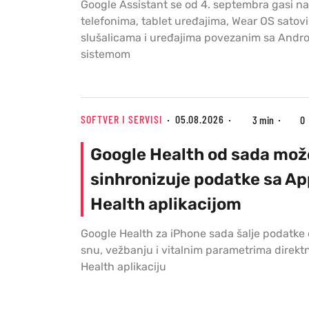
Google Assistant se od 4. septembra gasi n
telefonima, tablet uređajima, Wear OS satov
slušalicama i uređajima povezanim sa Andro
sistemom
SOFTVER I SERVISI
05.08.2026
3 min
0
Google Health od sada mož
sinhronizuje podatke sa Ap
Health aplikacijom
Google Health za iPhone sada šalje podatke 
snu, vežbanju i vitalnim parametrima direkt
Health aplikaciju