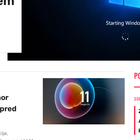
jem
P
nor
SO
 pred
ije,