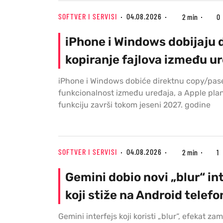
SOFTVER I SERVISI
04.08.2026
2 min
0
iPhone i Windows dobijaju 
kopiranje fajlova između u
iPhone i Windows dobiće direktnu copy/pas
funkcionalnost između uređaja, a Apple plan
funkciju završi tokom jeseni 2027. godine
SOFTVER I SERVISI
04.08.2026
2 min
1
Gemini dobio novi „blur“ in
koji stiže na Android telefo
Gemini interfejs koji koristi „blur“, efekat za