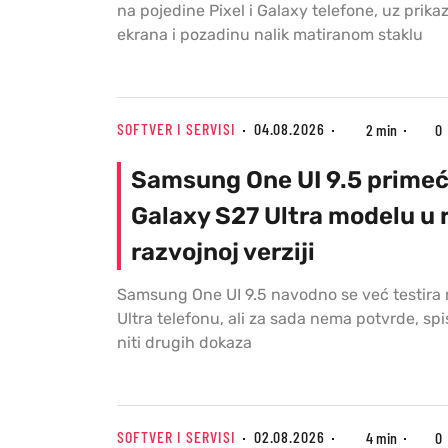
na pojedine Pixel i Galaxy telefone, uz prika
ekrana i pozadinu nalik matiranom staklu
SOFTVER I SERVISI
04.08.2026
2 min
0
Samsung One UI 9.5 prime
Galaxy S27 Ultra modelu u 
razvojnoj verziji
Samsung One UI 9.5 navodno se već testira 
Ultra telefonu, ali za sada nema potvrde, spi
niti drugih dokaza
SOFTVER I SERVISI
02.08.2026
4 min
0