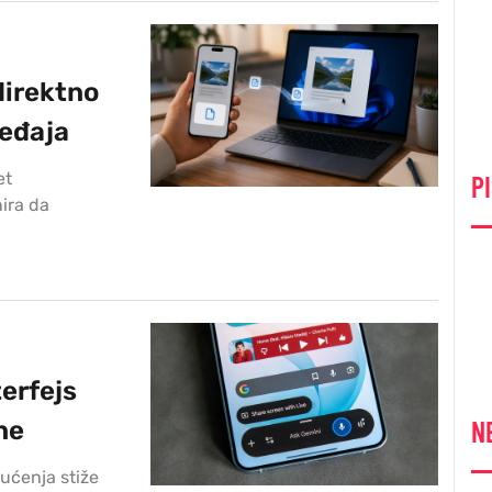
direktno
ređaja
et
PI
ira da
terfejs
N
ne
mućenja stiže