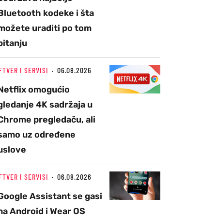
Bluetooth kodeke i šta
možete uraditi po tom
pitanju
FTVER I SERVISI
06.08.2026
Netflix omogućio
gledanje 4K sadržaja u
Chrome pregledaču, ali
samo uz određene
uslove
FTVER I SERVISI
06.08.2026
Google Assistant se gasi
na Android i Wear OS