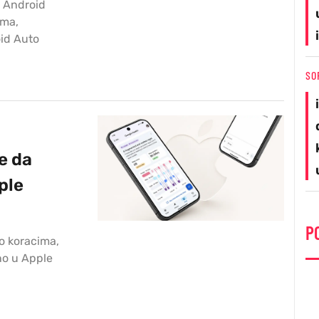
a Android
ima,
id Auto
SO
e da
ple
P
o koracima,
no u Apple