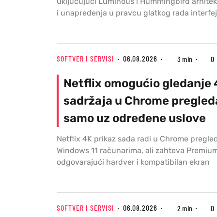
uključujući Luminous i Hummingbird arhitek
i unapređenja u pravcu glatkog rada interfe
SOFTVER I SERVISI
06.08.2026
3 min
0
Netflix omogućio gledanje
sadržaja u Chrome pregleda
samo uz određene uslove
Netflix 4K prikaz sada radi u Chrome pregl
Windows 11 računarima, ali zahteva Premium
odgovarajući hardver i kompatibilan ekran
SOFTVER I SERVISI
06.08.2026
2 min
0