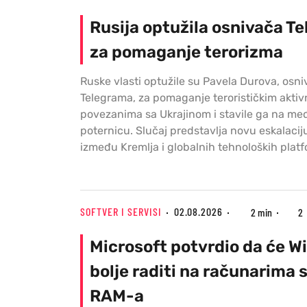
Rusija optužila osnivača T
za pomaganje terorizma
Ruske vlasti optužile su Pavela Durova, osn
Telegrama, za pomaganje terorističkim akti
povezanima sa Ukrajinom i stavile ga na m
poternicu. Slučaj predstavlja novu eskalaci
između Kremlja i globalnih tehnoloških platf
SOFTVER I SERVISI
02.08.2026
2 min
2
Microsoft potvrdio da će W
bolje raditi na računarima 
RAM-a