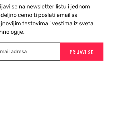
ijavi se na newsletter listu i jednom
deljno cemo ti poslati email sa
jnovijim testovima i vestima iz sveta
hnologije.
PRIJAVI SE