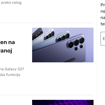
z preko celog
Pr
ne
na
te
ćen na
ranoj
na Galaxy S27
ska funkcija