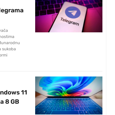
elegrama
ivača
vnostima
eđunarodnu
ju sukoba
ormi
indows 11
sa 8 GB