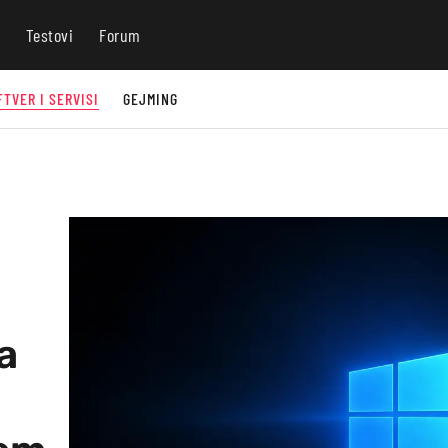
Testovi
Forum
FTVER I SERVISI
GEJMING
a