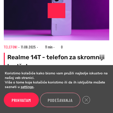
TELEFONI
11.08.2025
11 min
0
Realme 14T - telefon za skromniji
budžet
Koristimo kolačiće kako bismo vam pružili najbolje iskustvo na
našoj veb stranici.
Više o tome koje kolačiće koristimo ili da ih isključite možete
saznati u
settings
.
Close GDPR Cook
PRIHVATAM
PODEŠAVANJA