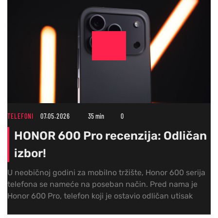
TELEFONI
07.05.2026
35 min
0
HONOR 600 Pro recenzija: Odličan
izbor!
U neobičnoj godini za mobilno tržište, Honor 600 serija
telefona se nameće na poseban način. Pred nama je
Honor 600 Pro, telefon koji je ostavio odličan utisak