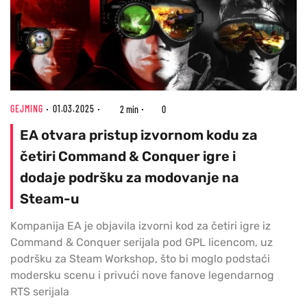
GEJMING
01.03.2025
2 min
0
EA otvara pristup izvornom kodu za
četiri Command & Conquer igre i
dodaje podršku za modovanje na
Steam-u
Kompanija EA je objavila izvorni kod za četiri igre iz
Command & Conquer serijala pod GPL licencom, uz
podršku za Steam Workshop, što bi moglo podstaći
modersku scenu i privući nove fanove legendarnog
RTS serijala