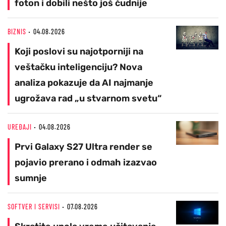
foton i dobili nešto još čudnije
BIZNIS
04.08.2026
Koji poslovi su najotporniji na
veštačku inteligenciju? Nova
analiza pokazuje da AI najmanje
ugrožava rad „u stvarnom svetu“
UREĐAJI
04.08.2026
Prvi Galaxy S27 Ultra render se
pojavio prerano i odmah izazvao
sumnje
SOFTVER I SERVISI
07.08.2026