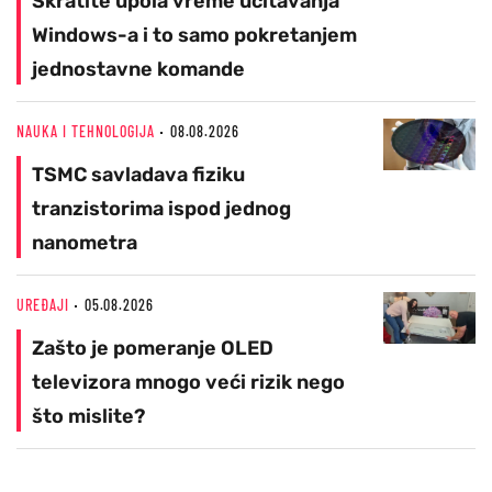
Skratite upola vreme učitavanja
Windows-a i to samo pokretanjem
jednostavne komande
NAUKA I TEHNOLOGIJA
08.08.2026
TSMC savladava fiziku
tranzistorima ispod jednog
nanometra
UREĐAJI
05.08.2026
Zašto je pomeranje OLED
televizora mnogo veći rizik nego
što mislite?