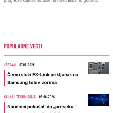
prognoze koje se odnose na novu fiskalnu godinu.
POPULARNE VESTI
UREĐAJI
07.08.2026
Čemu služi EX-Link priključak na
Samsung televizorima
NAUKA I TEHNOLOGIJA
05.08.2026
Naučnici pokušali da „preseku“