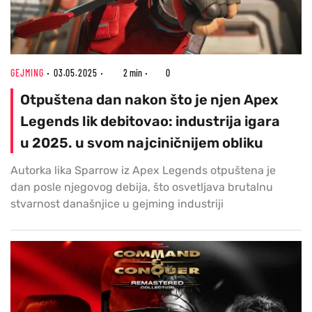
GEJMING
03.05.2025
2 min
0
Otpuštena dan nakon što je njen Apex
Legends lik debitovao: industrija igara
u 2025. u svom najciničnijem obliku
Autorka lika Sparrow iz Apex Legends otpuštena je
dan posle njegovog debija, što osvetljava brutalnu
stvarnost današnjice u gejming industriji