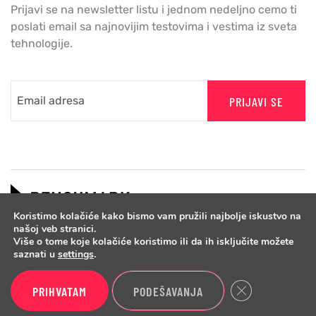
Prijavi se na newsletter listu i jednom nedeljno cemo ti
poslati email sa najnovijim testovima i vestima iz sveta
tehnologije.
PRIJAVI SE
Koristimo kolačiće kako bismo vam pružili najbolje iskustvo na
našoj veb stranici.
Više o tome koje kolačiće koristimo ili da ih isključite možete
saznati u
settings
.
Close GDPR Cook
PRIHVATAM
PODEŠAVANJA
Copyright © 2026 Benchmark.