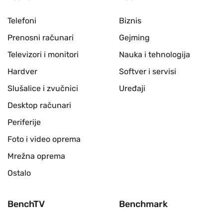
Telefoni
Biznis
Prenosni računari
Gejming
Televizori i monitori
Nauka i tehnologija
Hardver
Softver i servisi
Slušalice i zvučnici
Uređaji
Desktop računari
Periferije
Foto i video oprema
Mrežna oprema
Ostalo
BenchTV
Benchmark