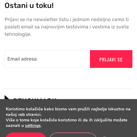
Ostani u toku!
Prijavi se na newsletter listu i jednom nedeljno cemo ti
poslati email sa najnovijim testovima i vestima iz sveta
tehnologije.
PRIJAVI SE
Koristimo kolačiće kako bismo vam pružili najbolje iskustvo na
našoj veb stranici.
Više o tome koje kolačiće koristimo ili da ih isključite možete
saznati u
settings
.