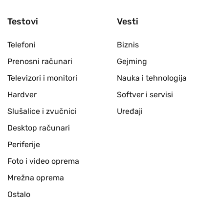
Testovi
Vesti
Telefoni
Biznis
Prenosni računari
Gejming
Televizori i monitori
Nauka i tehnologija
Hardver
Softver i servisi
Slušalice i zvučnici
Uređaji
Desktop računari
Periferije
Foto i video oprema
Mrežna oprema
Ostalo