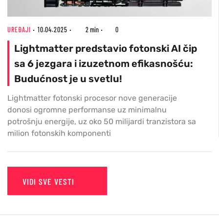
UREĐAJI
10.04.2025
2 min
0
Lightmatter predstavio fotonski AI čip
sa 6 jezgara i izuzetnom efikasnošću:
Budućnost je u svetlu!
Lightmatter fotonski procesor nove generacije
donosi ogromne performanse uz minimalnu
potrošnju energije, uz oko 50 milijardi tranzistora sa
milion fotonskih komponenti
VIDI SVE VESTI