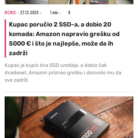
BIZNIS
27.12.2025
1 min
8
Kupac poručio 2 SSD-a, a dobio 20
komada: Amazon napravio grešku od
5000 € i što je najlepše, može da ih
zadrži
Kupac je kupio dva SSD uređaja, a dobio čak
dvadeset. Amazon priznao grešku i dozvolio mu da
sve zadrži