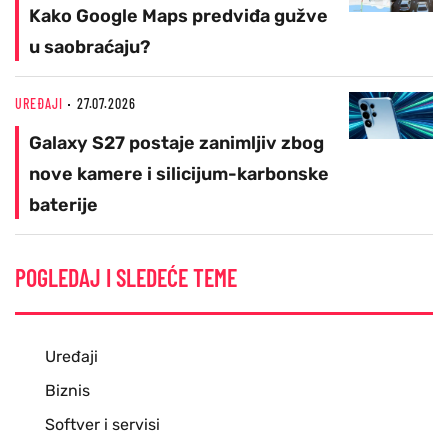
Kako Google Maps predviđa gužve
u saobraćaju?
UREĐAJI
27.07.2026
Galaxy S27 postaje zanimljiv zbog
nove kamere i silicijum-karbonske
baterije
POGLEDAJ I SLEDEĆE TEME
Uređaji
Biznis
Softver i servisi