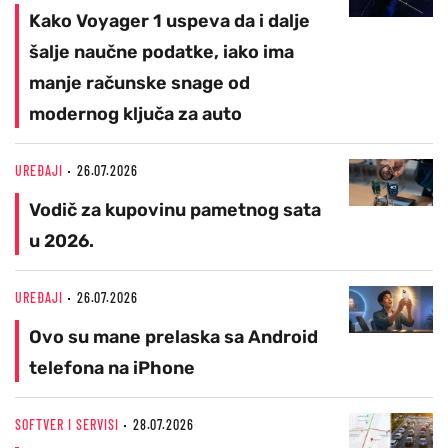
Kako Voyager 1 uspeva da i dalje
šalje naučne podatke, iako ima
manje računske snage od
modernog ključa za auto
UREĐAJI
26.07.2026
Vodič za kupovinu pametnog sata
u 2026.
UREĐAJI
26.07.2026
Ovo su mane prelaska sa Android
telefona na iPhone
SOFTVER I SERVISI
28.07.2026