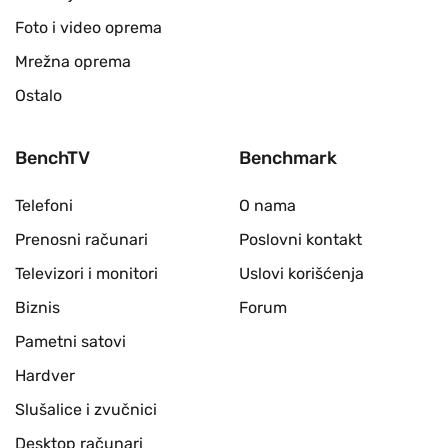
Foto i video oprema
Mrežna oprema
Ostalo
BenchTV
Benchmark
Telefoni
O nama
Prenosni računari
Poslovni kontakt
Televizori i monitori
Uslovi korišćenja
Biznis
Forum
Pametni satovi
Hardver
Slušalice i zvučnici
Desktop računari