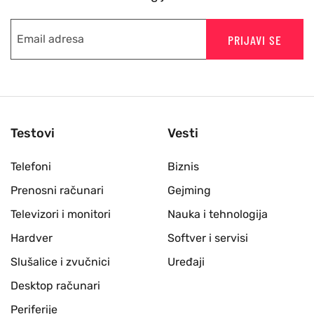
PRIJAVI SE
Testovi
Vesti
Telefoni
Biznis
Prenosni računari
Gejming
Televizori i monitori
Nauka i tehnologija
Hardver
Softver i servisi
Slušalice i zvučnici
Uređaji
Desktop računari
Periferije