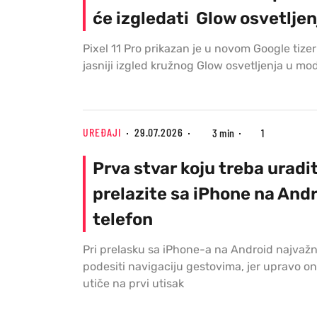
će izgledati Glow osvetljen
Pixel 11 Pro prikazan je u novom Google tizeru
jasniji izgled kružnog Glow osvetljenja u m
UREĐAJI
29.07.2026
3 min
1
Prva stvar koju treba uradi
prelazite sa iPhone na And
telefon
Pri prelasku sa iPhone-a na Android najvažn
podesiti navigaciju gestovima, jer upravo on
utiče na prvi utisak