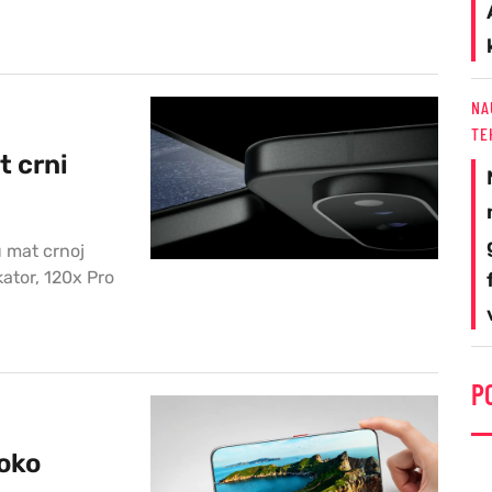
NA
TE
t crni
u mat crnoj
ikator, 120x Pro
P
 oko