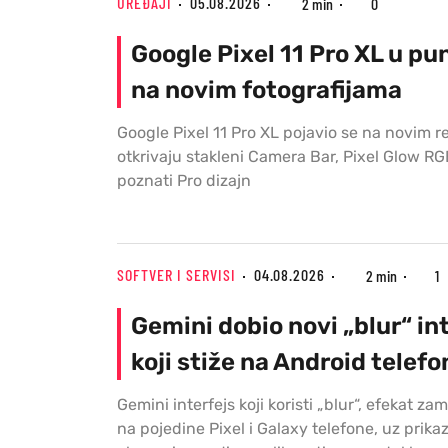
UREĐAJI
05.08.2026
2 min
0
Google Pixel 11 Pro XL u pu
na novim fotografijama
Google Pixel 11 Pro XL pojavio se na novim r
otkrivaju stakleni Camera Bar, Pixel Glow RGB
poznati Pro dizajn
SOFTVER I SERVISI
04.08.2026
2 min
1
Gemini dobio novi „blur“ in
koji stiže na Android telefo
Gemini interfejs koji koristi „blur“, efekat za
na pojedine Pixel i Galaxy telefone, uz prika