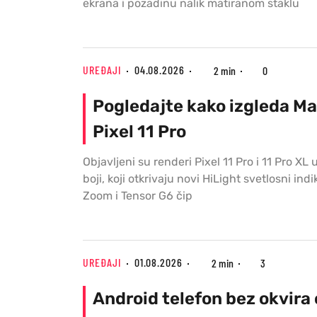
ekrana i pozadinu nalik matiranom staklu
UREĐAJI
04.08.2026
2 min
0
Pogledajte kako izgleda Ma
Pixel 11 Pro
Objavljeni su renderi Pixel 11 Pro i 11 Pro XL 
boji, koji otkrivaju novi HiLight svetlosni ind
Zoom i Tensor G6 čip
UREĐAJI
01.08.2026
2 min
3
Android telefon bez okvira