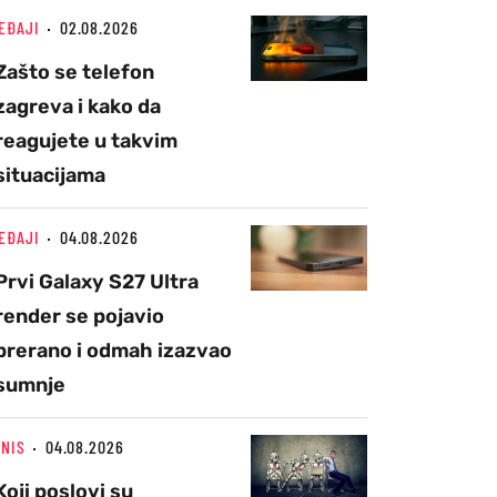
EĐAJI
02.08.2026
Zašto se telefon
zagreva i kako da
reagujete u takvim
situacijama
EĐAJI
04.08.2026
Prvi Galaxy S27 Ultra
render se pojavio
prerano i odmah izazvao
sumnje
ZNIS
04.08.2026
Koji poslovi su