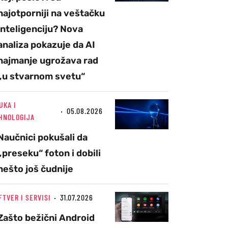
najotporniji na veštačku
inteligenciju? Nova
analiza pokazuje da AI
najmanje ugrožava rad
„u stvarnom svetu“
UKA I
05.08.2026
HNOLOGIJA
Naučnici pokušali da
„preseku“ foton i dobili
nešto još čudnije
FTVER I SERVISI
31.07.2026
Zašto bežični Android