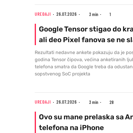
UREĐAJI
26.07.2026
3 min
1
Google Tensor stigao do kra
ali deo Pixel fanova se ne s
Rezultati nedavne ankete pokazuju da je pos
godina Tensor čipova, većina anketiranih ljub
telefona smatra da Google treba da odustan
sopstvenog SoC projekta
UREĐAJI
26.07.2026
3 min
28
Ovo su mane prelaska sa A
telefona na iPhone