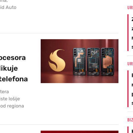
ima,
id Auto
UR
ocesora
UR
likuje
 telefona
tera
ste lošije
i od regiona
BI