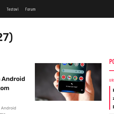
Testovi
Forum
27)
P
a Android
UR
kom
a Android