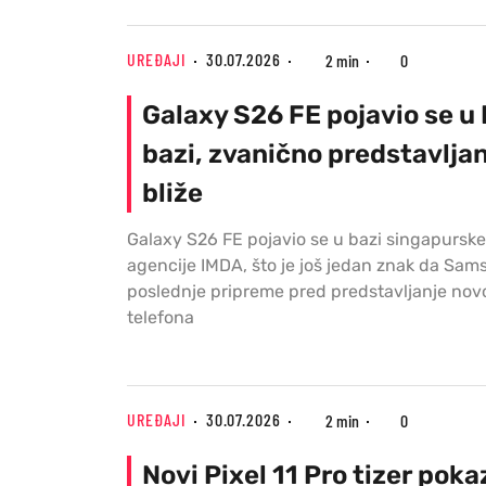
UREĐAJI
30.07.2026
2 min
0
Galaxy S26 FE pojavio se u
bazi, zvanično predstavljan
bliže
Galaxy S26 FE pojavio se u bazi singapurske
agencije IMDA, što je još jedan znak da Sa
poslednje pripreme pred predstavljanje nov
telefona
UREĐAJI
30.07.2026
2 min
0
Novi Pixel 11 Pro tizer pok