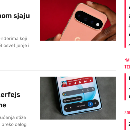
nom sjaju
enderima koji
 osvetljenje i
NA
TE
terfejs
ne
SO
mućenja stiže
z preko celog