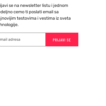
ijavi se na newsletter listu i jednom
deljno cemo ti poslati email sa
jnovijim testovima i vestima iz sveta
hnologije.
PRIJAVI SE