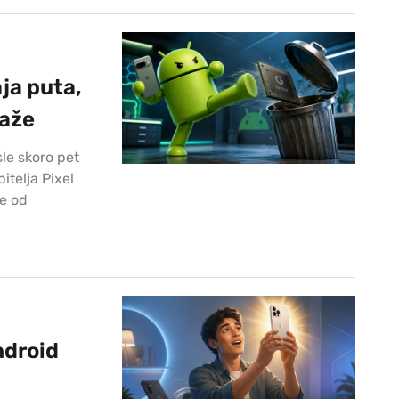
ja puta,
laže
le skoro pet
itelja Pixel
e od
ndroid