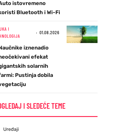
Auto istovremeno
koristi Bluetooth i Wi-Fi
UKA I
01.08.2026
HNOLOGIJA
Naučnike iznenadio
neočekivani efekat
gigantskih solarnih
farmi: Pustinja dobila
vegetaciju
OGLEDAJ I SLEDEĆE TEME
Uređaji