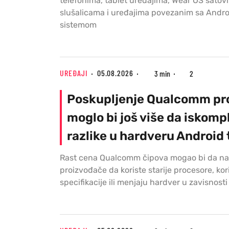
telefonima, tablet uređajima, Wear OS satov
slušalicama i uređajima povezanim sa Andro
sistemom
UREĐAJI
05.08.2026
3 min
2
Poskupljenje Qualcomm pr
moglo bi još više da iskomp
razlike u hardveru Android
Rast cena Qualcomm čipova mogao bi da na
proizvođače da koriste starije procesore, kori
specifikacije ili menjaju hardver u zavisnost