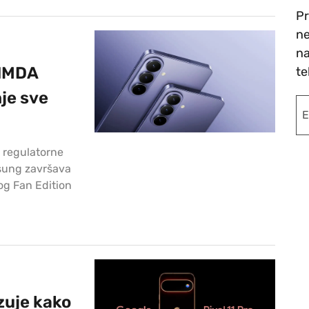
Pr
ne
na
 IMDA
te
je sve
 regulatorne
msung završava
og Fan Edition
azuje kako