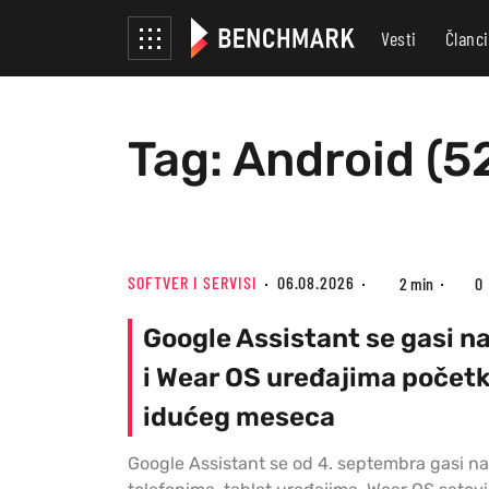
Vesti
Članci
Tag: Android (5
SOFTVER I SERVISI
06.08.2026
2 min
0
Google Assistant se gasi n
i Wear OS uređajima počet
idućeg meseca
Google Assistant se od 4. septembra gasi n