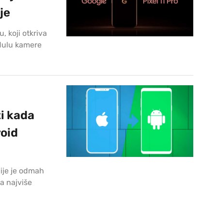
je
, koji otkriva
odulu kamere
ti kada
roid
ije je odmah
a najviše