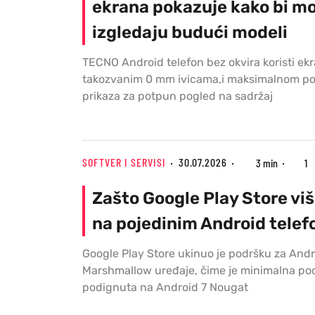
ekrana pokazuje kako bi mo
izgledaju budući modeli
TECNO Android telefon bez okvira koristi ek
takozvanim 0 mm ivicama,i maksimalnom p
prikaza za potpun pogled na sadržaj
SOFTVER I SERVISI
30.07.2026
3 min
1
Zašto Google Play Store viš
na pojedinim Android tele
Google Play Store ukinuo je podršku za Andr
Marshmallow uređaje, čime je minimalna pod
podignuta na Android 7 Nougat