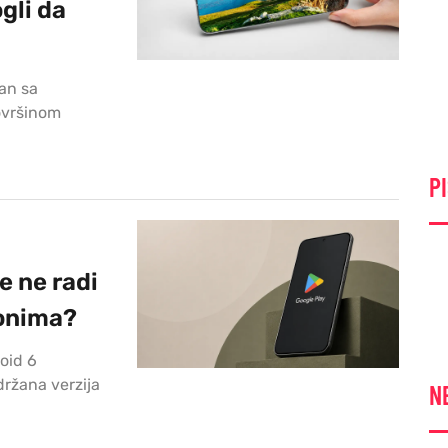
gli da
ran sa
ovršinom
PI
e ne radi
fonima?
oid 6
ržana verzija
N