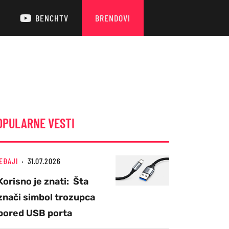
BENCHTV
BRENDOVI
OPULARNE VESTI
EĐAJI
31.07.2026
Korisno je znati: Šta
znači simbol trozupca
pored USB porta