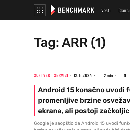
Vesti
Članci
Tag: ARR (1)
SOFTVER I SERVISI
12.11.2024
2 min
0
Android 15 konačno uvodi f
promenljive brzine osveža
ekrana, ali postoji začkolji
Google je saopštio da Android 15 uvodi funk