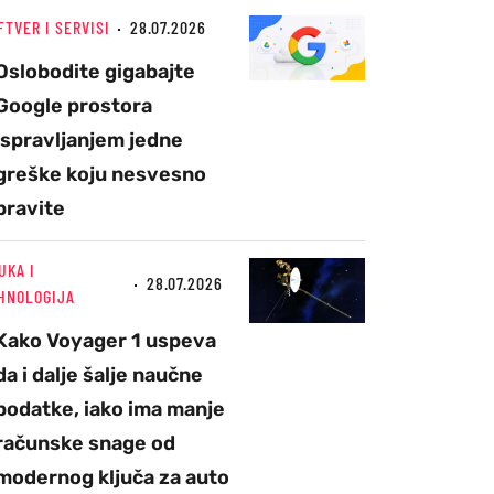
FTVER I SERVISI
28.07.2026
Oslobodite gigabajte
Google prostora
ispravljanjem jedne
greške koju nesvesno
pravite
UKA I
28.07.2026
HNOLOGIJA
Kako Voyager 1 uspeva
da i dalje šalje naučne
podatke, iako ima manje
računske snage od
modernog ključa za auto