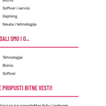
Biznis
Softver i servisi
Gejming
Nauka i tehnologija
SALI SMO I O...
Tehnologije
Biznis
Softver
E PROPUSTI BITNE VESTI!
ijavi se na newsletter listu i jednom