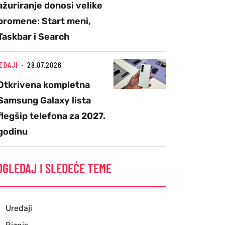
ažuriranje donosi velike
promene: Start meni,
Taskbar i Search
EĐAJI
28.07.2026
Otkrivena kompletna
Samsung Galaxy lista
flegšip telefona za 2027.
godinu
OGLEDAJ I SLEDEĆE TEME
Uređaji