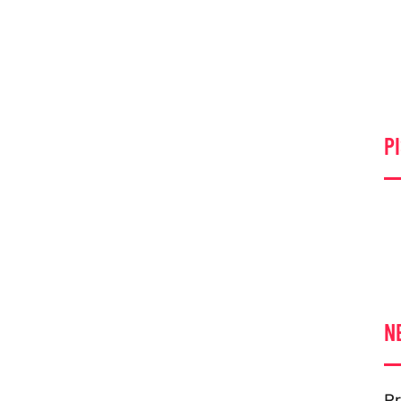
PI
N
Pr