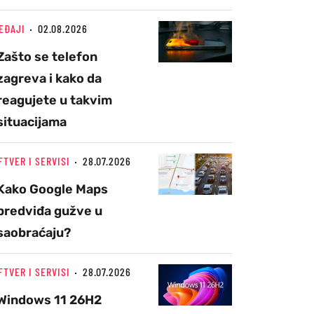
EĐAJI
02.08.2026
Zašto se telefon
zagreva i kako da
reagujete u takvim
situacijama
FTVER I SERVISI
28.07.2026
Kako Google Maps
predviđa gužve u
saobraćaju?
FTVER I SERVISI
28.07.2026
Windows 11 26H2