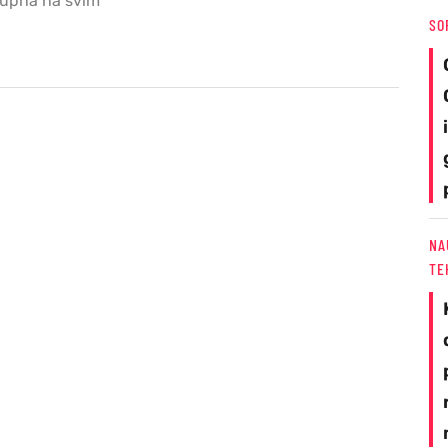
stupna na svim
SO
NA
TE