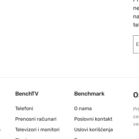
ne
na
te
BenchTV
Benchmark
O
Telefoni
O nama
Pr
ce
Prenosni računari
Poslovni kontakt
ve
a
Televizori i monitori
Uslovi korišćenja