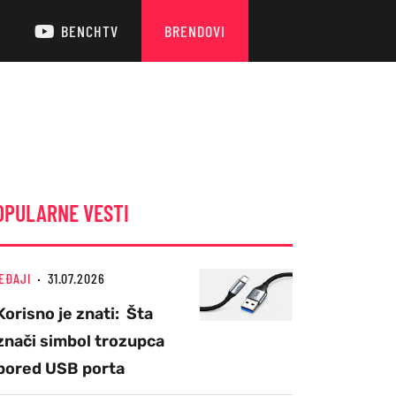
BENCHTV
BRENDOVI
OPULARNE VESTI
EĐAJI
31.07.2026
Korisno je znati: Šta
znači simbol trozupca
pored USB porta