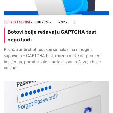
SOFTVER I SERVISI
16.08.2023
3 min
0
Botovi bolje rešavaju CAPTCHA test
nego ljudi
Poznati antirobot test koji se nalazi na mnogim
sajtovima – CAPTCHA test, možda može da promeni
ime jer ga, paradoksalno, botovi sada rešavaju bolje
od ljudi