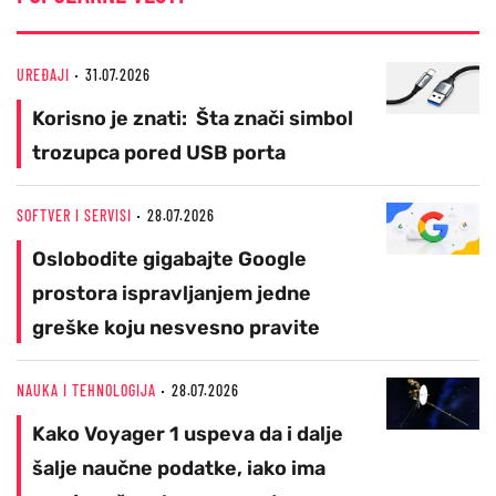
UREĐAJI
31.07.2026
Korisno je znati: Šta znači simbol
trozupca pored USB porta
SOFTVER I SERVISI
28.07.2026
Oslobodite gigabajte Google
prostora ispravljanjem jedne
greške koju nesvesno pravite
NAUKA I TEHNOLOGIJA
28.07.2026
Kako Voyager 1 uspeva da i dalje
šalje naučne podatke, iako ima