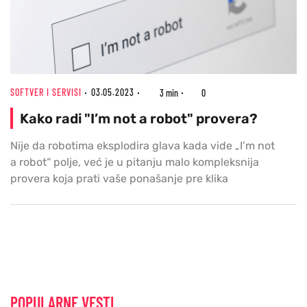
SOFTVER I SERVISI
03.05.2023
3 min
0
Kako radi "I’m not a robot" provera?
Nije da robotima eksplodira glava kada vide „I’m not
a robot“ polje, već je u pitanju malo kompleksnija
provera koja prati vaše ponašanje pre klika
POPULARNE VESTI