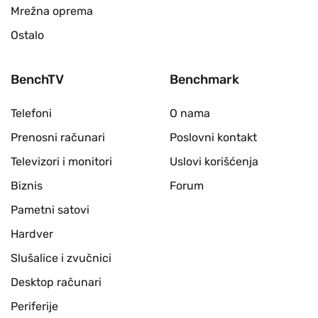
Mrežna oprema
Ostalo
BenchTV
Benchmark
Telefoni
O nama
Prenosni računari
Poslovni kontakt
Televizori i monitori
Uslovi korišćenja
Biznis
Forum
Pametni satovi
Hardver
Slušalice i zvučnici
Desktop računari
Periferije