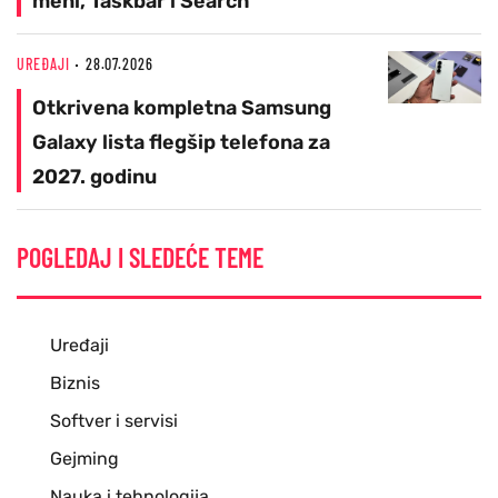
meni, Taskbar i Search
UREĐAJI
28.07.2026
Otkrivena kompletna Samsung
Galaxy lista flegšip telefona za
2027. godinu
POGLEDAJ I SLEDEĆE TEME
Uređaji
Biznis
Softver i servisi
Gejming
Nauka i tehnologija