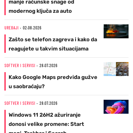
manje računske snage od
modernog ključa za auto
UREĐAJI
02.08.2026
Zašto se telefon zagreva i kako da
reagujete u takvim situacijama
SOFTVER I SERVISI
28.07.2026
Kako Google Maps predviđa gužve
u saobraćaju?
SOFTVER I SERVISI
28.07.2026
Windows 11 26H2 ažuriranje
donosi velike promene: Start