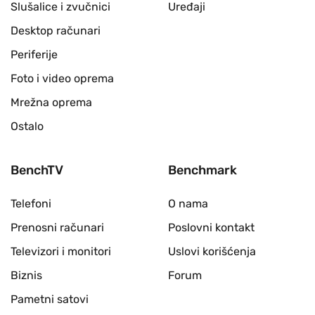
Slušalice i zvučnici
Uređaji
Desktop računari
Periferije
Foto i video oprema
Mrežna oprema
Ostalo
BenchTV
Benchmark
Telefoni
O nama
Prenosni računari
Poslovni kontakt
Televizori i monitori
Uslovi korišćenja
Biznis
Forum
Pametni satovi