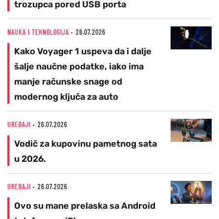
trozupca pored USB porta
NAUKA I TEHNOLOGIJA
28.07.2026
Kako Voyager 1 uspeva da i dalje
šalje naučne podatke, iako ima
manje računske snage od
modernog ključa za auto
UREĐAJI
26.07.2026
Vodič za kupovinu pametnog sata
u 2026.
UREĐAJI
26.07.2026
Ovo su mane prelaska sa Android