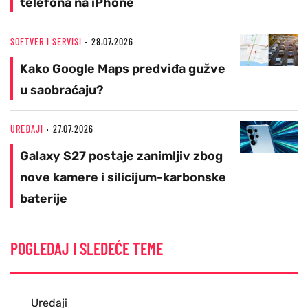
telefona na iPhone
SOFTVER I SERVISI
28.07.2026
Kako Google Maps predviđa gužve
u saobraćaju?
UREĐAJI
27.07.2026
Galaxy S27 postaje zanimljiv zbog
nove kamere i silicijum-karbonske
baterije
POGLEDAJ I SLEDEĆE TEME
Uređaji