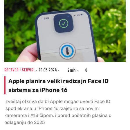
SOFTVER I SERVISI
29.05.2024
2 min
0
Apple planira veliki redizajn Face ID
sistema za iPhone 16
Izveštaj otkriva da bi Apple mogao uvesti Face ID
ispod ekrana u iPhone 16, zajedno sa novim
kamerama i A18 čipom, i pored početnih glasina o
odlaganju do 2025