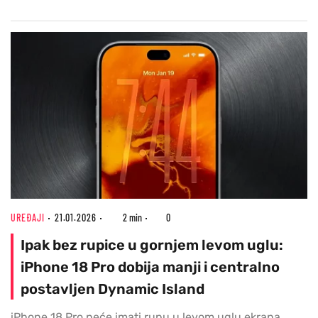
UREĐAJI
21.01.2026
2 min
0
Ipak bez rupice u gornjem levom uglu:
iPhone 18 Pro dobija manji i centralno
postavljen Dynamic Island
iPhone 18 Pro neće imati rupu u levom uglu ekrana,