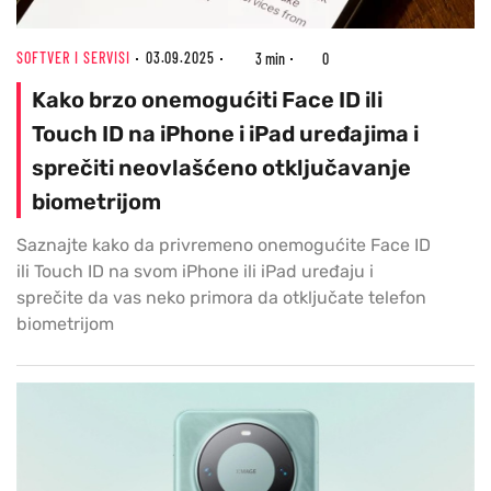
SOFTVER I SERVISI
03.09.2025
3 min
0
Kako brzo onemogućiti Face ID ili
Touch ID na iPhone i iPad uređajima i
sprečiti neovlašćeno otključavanje
biometrijom
Saznajte kako da privremeno onemogućite Face ID
ili Touch ID na svom iPhone ili iPad uređaju i
sprečite da vas neko primora da otključate telefon
biometrijom