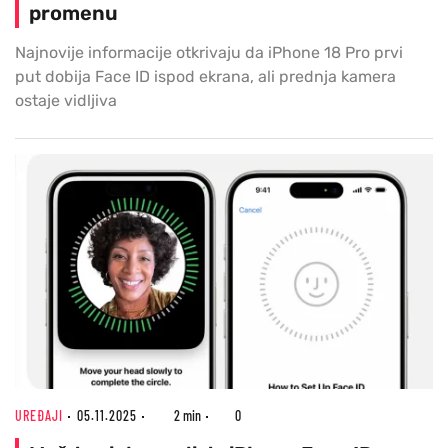
promenu
Najnovije informacije otkrivaju da iPhone 18 Pro prvi
put dobija Face ID ispod ekrana, ali prednja kamera
ostaje vidljiva
UREĐAJI
05.11.2025
2 min
0