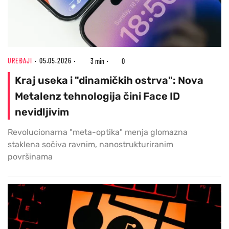
UREĐAJI
05.05.2026
3 min
0
Kraj useka i "dinamičkih ostrva": Nova
Metalenz tehnologija čini Face ID
nevidljivim
Revolucionarna "meta-optika" menja glomazna
staklena sočiva ravnim, nanostrukturiranim
površinama