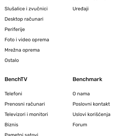
Slušalice i zvučnici
Uređaji
Desktop računari
Periferije
Foto i video oprema
Mrežna oprema
Ostalo
BenchTV
Benchmark
Telefoni
O nama
Prenosni računari
Poslovni kontakt
Televizori i monitori
Uslovi korišćenja
Biznis
Forum
Pametni satovi