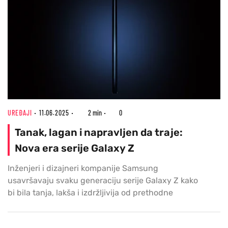
UREĐAJI
11.06.2025
2 min
0
Tanak, lagan i napravljen da traje:
Nova era serije Galaxy Z
Inženjeri i dizajneri kompanije Samsung
usavršavaju svaku generaciju serije Galaxy Z kako
bi bila tanja, lakša i izdržljivija od prethodne