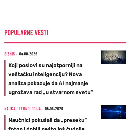
POPULARNE VESTI
BIZNIS
04.08.2026
Koji poslovi su najotporniji na
veštačku inteligenciju? Nova
analiza pokazuje da AI najmanje
ugrožava rad „u stvarnom svetu“
NAUKA I TEHNOLOGIJA
05.08.2026
Naučnici pokušali da „preseku“
foton i dobili nešto još čudnije