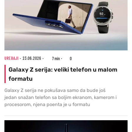
UREĐAJI
23.06.2026
7 min
0
Galaxy Z serija: veliki telefon u malom
formatu
Galaxy Z serija ne pokušava samo da bude još
jedan snažan telefon sa boljim ekranom, kamerom i
procesorom, njena poenta je u formatu