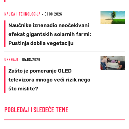
NAUKA I TEHNOLOGIJA
01.08.2026
Naučnike iznenadio neočekivani
efekat gigantskih solarnih farmi:
Pustinja dobila vegetaciju
UREĐAJI
05.08.2026
Zašto je pomeranje OLED
televizora mnogo veći rizik nego
što mislite?
POGLEDAJ I SLEDEĆE TEME