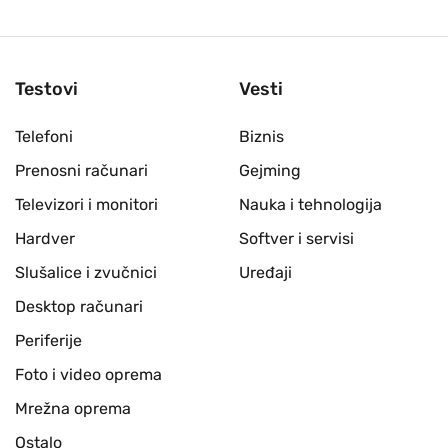
Testovi
Vesti
Telefoni
Biznis
Prenosni računari
Gejming
Televizori i monitori
Nauka i tehnologija
Hardver
Softver i servisi
Slušalice i zvučnici
Uređaji
Desktop računari
Periferije
Foto i video oprema
Mrežna oprema
Ostalo