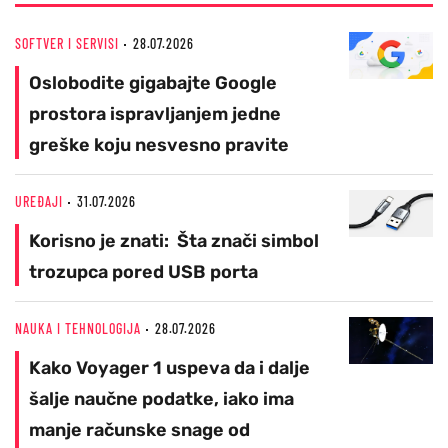
SOFTVER I SERVISI
28.07.2026
Oslobodite gigabajte Google
prostora ispravljanjem jedne
greške koju nesvesno pravite
UREĐAJI
31.07.2026
Korisno je znati: Šta znači simbol
trozupca pored USB porta
NAUKA I TEHNOLOGIJA
28.07.2026
Kako Voyager 1 uspeva da i dalje
šalje naučne podatke, iako ima
manje računske snage od