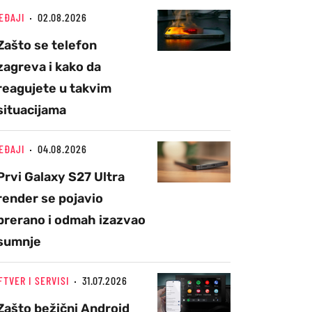
EĐAJI
02.08.2026
Zašto se telefon
zagreva i kako da
reagujete u takvim
situacijama
EĐAJI
04.08.2026
Prvi Galaxy S27 Ultra
render se pojavio
prerano i odmah izazvao
sumnje
FTVER I SERVISI
31.07.2026
Zašto bežični Android