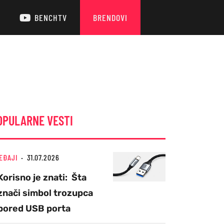
BENCHTV
BRENDOVI
OPULARNE VESTI
EĐAJI
31.07.2026
Korisno je znati: Šta
znači simbol trozupca
pored USB porta