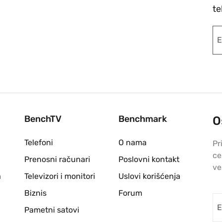
te
BenchTV
Benchmark
O
Telefoni
O nama
Pr
ce
Prenosni računari
Poslovni kontakt
ve
a
Televizori i monitori
Uslovi korišćenja
Biznis
Forum
Pametni satovi