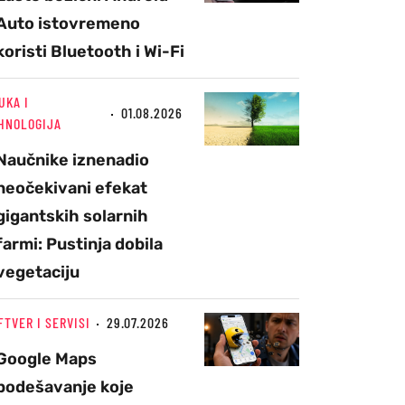
Auto istovremeno
koristi Bluetooth i Wi-Fi
UKA I
01.08.2026
HNOLOGIJA
Naučnike iznenadio
neočekivani efekat
gigantskih solarnih
farmi: Pustinja dobila
vegetaciju
FTVER I SERVISI
29.07.2026
Google Maps
podešavanje koje