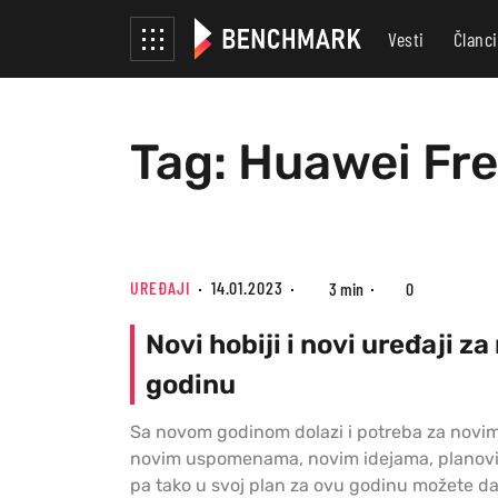
Vesti
Članci
Tag: Huawei Fre
UREĐAJI
14.01.2023
3 min
0
Novi hobiji i novi uređaji z
godinu
Sa novom godinom dolazi i potreba za novi
novim uspomenama, novim idejama, planovim
pa tako u svoj plan za ovu godinu možete da 