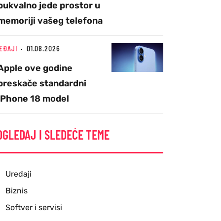
bukvalno jede prostor u
memoriji vašeg telefona
EĐAJI
01.08.2026
Apple ove godine
preskače standardni
iPhone 18 model
OGLEDAJ I SLEDEĆE TEME
Uređaji
Biznis
Softver i servisi