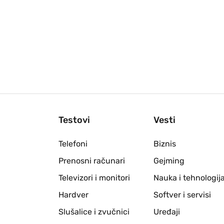
Testovi
Vesti
Telefoni
Biznis
Prenosni računari
Gejming
Televizori i monitori
Nauka i tehnologij
Hardver
Softver i servisi
Slušalice i zvučnici
Uređaji