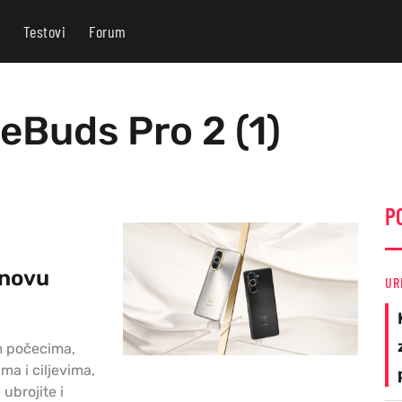
Testovi
Forum
eBuds Pro 2 (1)
P
a novu
UR
m počecima,
a i ciljevima,
ubrojite i