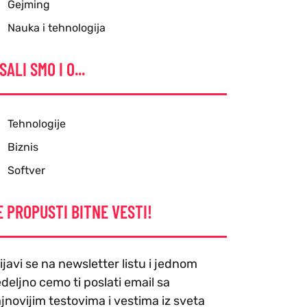
Gejming
Nauka i tehnologija
SALI SMO I O...
Tehnologije
Biznis
Softver
E PROPUSTI BITNE VESTI!
ijavi se na newsletter listu i jednom
deljno cemo ti poslati email sa
jnovijim testovima i vestima iz sveta