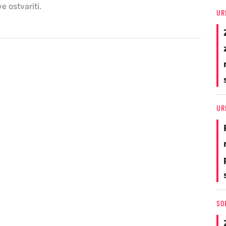
e ostvariti.
UR
UR
SO