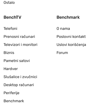
Ostalo
BenchTV
Benchmark
Telefoni
O nama
Prenosni računari
Poslovni kontakt
Televizori i monitori
Uslovi korišćenja
Biznis
Forum
Pametni satovi
Hardver
Slušalice i zvučnici
Desktop računari
Periferije
Benchmark