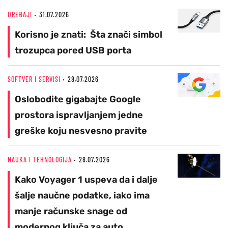
UREĐAJI
31.07.2026
Korisno je znati: Šta znači simbol
trozupca pored USB porta
SOFTVER I SERVISI
28.07.2026
Oslobodite gigabajte Google
prostora ispravljanjem jedne
greške koju nesvesno pravite
NAUKA I TEHNOLOGIJA
28.07.2026
Kako Voyager 1 uspeva da i dalje
šalje naučne podatke, iako ima
manje računske snage od
modernog ključa za auto