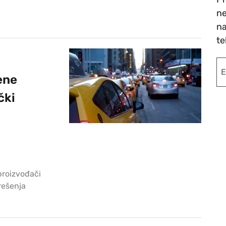
ne
na
te
ene
čki
proizvođači
rešenja