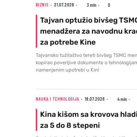
BIZNIS
21.07.2026
3 min
0
Tajvan optužio bivšeg TSM
menadžera za navodnu krađ
za potrebe Kine
Tajvansko tužilaštvo tereti bivšeg TSMC me
kopirao poverljive dokumente o tehnologija
namenjenim upotrebi u Kini
NAUKA I TEHNOLOGIJA
18.07.2026
4 min
Kina kišom sa krovova hlad
za 5 do 8 stepeni