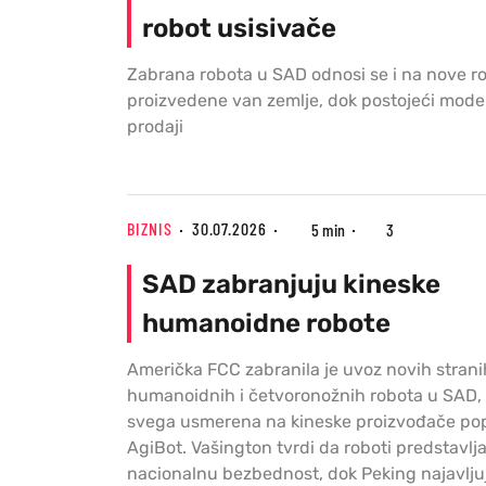
robot usisivače
Zabrana robota u SAD odnosi se i na nove ro
proizvedene van zemlje, dok postojeći model
prodaji
BIZNIS
30.07.2026
5 min
3
SAD zabranjuju kineske
humanoidne robote
Američka FCC zabranila je uvoz novih strani
humanoidnih i četvoronožnih robota u SAD, 
svega usmerena na kineske proizvođače pop
AgiBot. Vašington tvrdi da roboti predstavlja
nacionalnu bezbednost, dok Peking najavlj