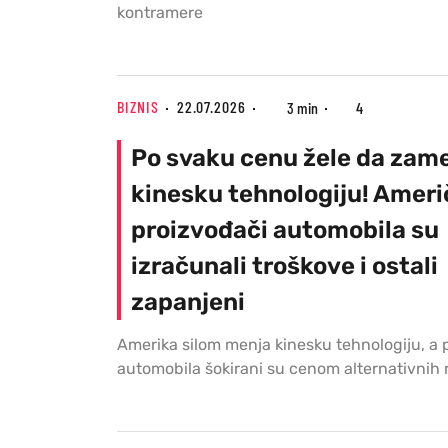
kontramere
BIZNIS
22.07.2026
3 min
4
Po svaku cenu žele da zam
kinesku tehnologiju! Ameri
proizvođači automobila su
izračunali troškove i ostali
zapanjeni
Amerika silom menja kinesku tehnologiju, a 
automobila šokirani su cenom alternativnih 