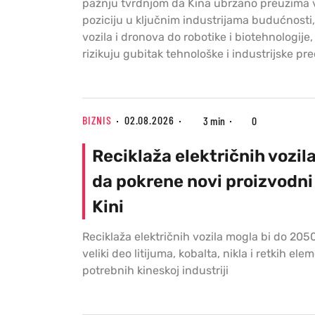
pažnju tvrdnjom da Kina ubrzano preuzima
poziciju u ključnim industrijama budućnosti,
vozila i dronova do robotike i biotehnologije
rizikuju gubitak tehnološke i industrijske pre
BIZNIS
02.08.2026
3 min
0
Reciklaža električnih vozil
da pokrene novi proizvodni 
Kini
Reciklaža električnih vozila mogla bi do 205
veliki deo litijuma, kobalta, nikla i retkih el
potrebnih kineskoj industriji