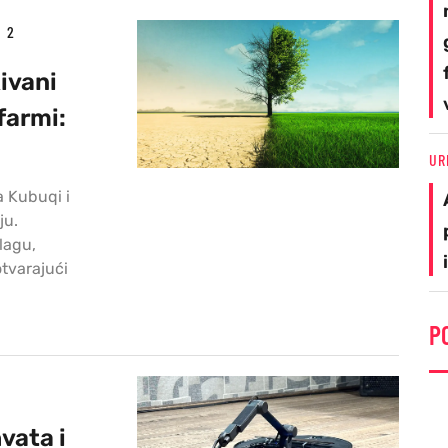
2
ivani
farmi:
UR
a Kubuqi i
ju.
lagu,
otvarajući
P
vata i