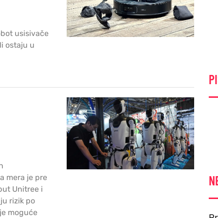
bot usisivače
i ostaju u
PI
h
a mera je pre
N
ut Unitree i
ju rizik po
uje moguće
Pr