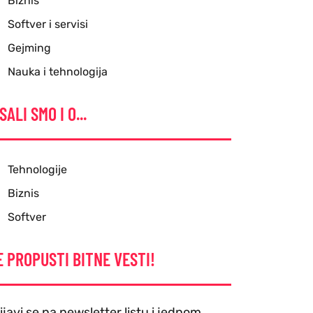
Biznis
Softver i servisi
Gejming
Nauka i tehnologija
SALI SMO I O...
Tehnologije
Biznis
Softver
E PROPUSTI BITNE VESTI!
ijavi se na newsletter listu i jednom