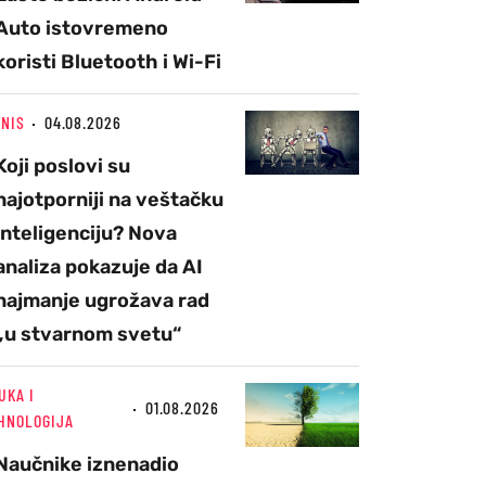
Auto istovremeno
koristi Bluetooth i Wi-Fi
ZNIS
04.08.2026
Koji poslovi su
najotporniji na veštačku
inteligenciju? Nova
analiza pokazuje da AI
najmanje ugrožava rad
„u stvarnom svetu“
UKA I
01.08.2026
HNOLOGIJA
Naučnike iznenadio