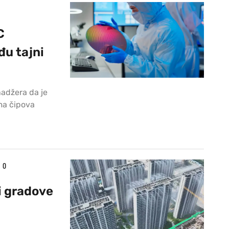
C
u tajni
nadžera da je
ma čipova
0
i gradove