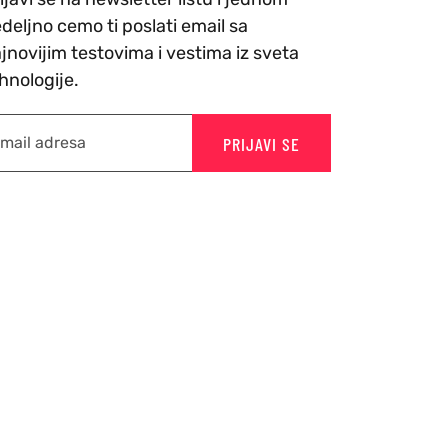
deljno cemo ti poslati email sa
jnovijim testovima i vestima iz sveta
hnologije.
PRIJAVI SE