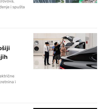
krovova,
ađenje i spušta
šiji
jih
lektrične
retnina i