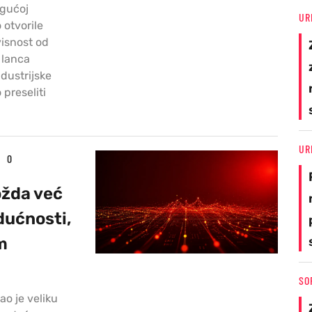
ogućoj
UR
 otvorile
visnost od
 lanca
dustrijske
preseliti
UR
0
ožda već
dućnosti,
m
SO
o je veliku