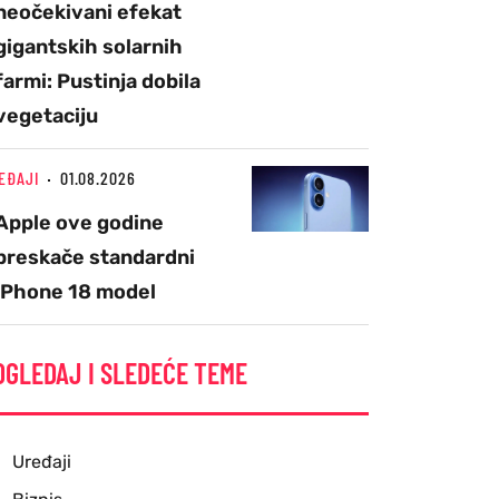
neočekivani efekat
gigantskih solarnih
farmi: Pustinja dobila
vegetaciju
EĐAJI
01.08.2026
Apple ove godine
preskače standardni
iPhone 18 model
OGLEDAJ I SLEDEĆE TEME
Uređaji