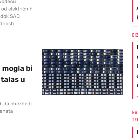
 vodeću
 od električnih
, dok SAD
dnosti.
BI
a mogla bi
talas u
0. da obezbedi
emenata
NA
TE