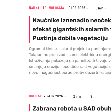
NAUKA I TEHNOLOGIJA
01.08.2026
5 min
Naučnike iznenadio neoček
efekat gigantskih solarnih 
Pustinja dobila vegetaciju
Ogromni kineski solarni projekti u pustinjam
Talatan ne proizvode samo električnu energi
Istraživanja pokazuju da paneli zadržavaju v
smanjuju eroziju i podstiču rast vegetacije, 
novu mogućnost borbe protiv dezertifikacije
UREĐAJI
31.07.2026
2 min
8
Zabrana robota u SAD obuh