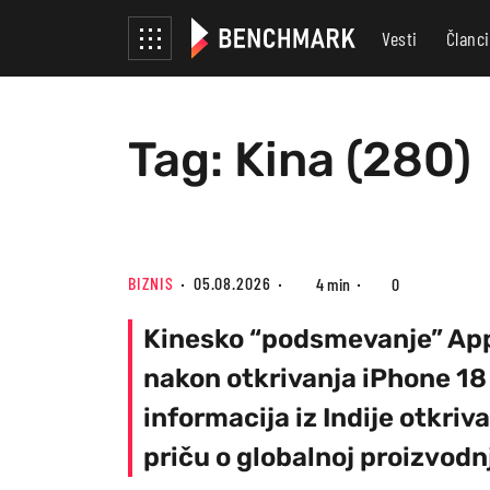
Vesti
Članci
Tag: Kina (280)
BIZNIS
05.08.2026
4 min
0
Kinesko “podsmevanje” Ap
nakon otkrivanja iPhone 18
informacija iz Indije otkriva
priču o globalnoj proizvodn