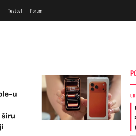
Testovi
Forum
P
ple-u
UR
 širu
ji