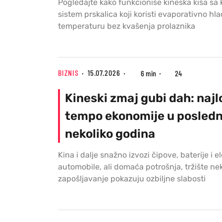
Pogledajte kako funkcioniše kineska kiša sa 
sistem prskalica koji koristi evaporativno hl
temperaturu bez kvašenja prolaznika
BIZNIS
15.07.2026
6 min
24
Kineski zmaj gubi dah: najlo
tempo ekonomije u posledn
nekoliko godina
Kina i dalje snažno izvozi čipove, baterije i e
automobile, ali domaća potrošnja, tržište nek
zapošljavanje pokazuju ozbiljne slabosti