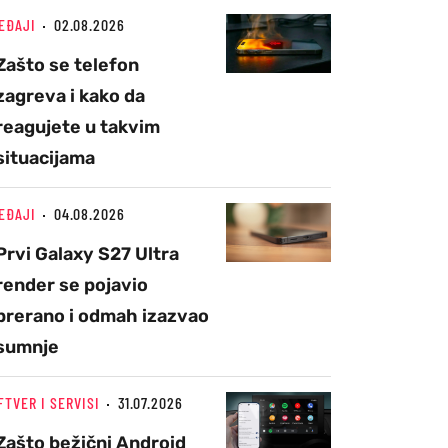
EĐAJI
02.08.2026
Zašto se telefon
zagreva i kako da
reagujete u takvim
situacijama
EĐAJI
04.08.2026
Prvi Galaxy S27 Ultra
render se pojavio
prerano i odmah izazvao
sumnje
FTVER I SERVISI
31.07.2026
Zašto bežični Android