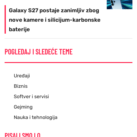
Galaxy S27 postaje zanimljiv zbog
nove kamere i silicijum-karbonske
baterije
POGLEDAJ I SLEDEĆE TEME
Uređaji
Biznis
Softver i servisi
Gejming
Nauka i tehnologija
PISALI SMO I O...