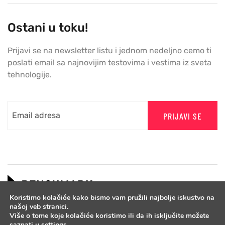
Ostani u toku!
Prijavi se na newsletter listu i jednom nedeljno cemo ti
poslati email sa najnovijim testovima i vestima iz sveta
tehnologije.
PRIJAVI SE
Koristimo kolačiće kako bismo vam pružili najbolje iskustvo na
našoj veb stranici.
Više o tome koje kolačiće koristimo ili da ih isključite možete
saznati u
settings
.