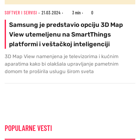
SOFTVER I SERVISI
21.03.2024
3 min
0
Samsung je predstavio opciju 3D Map
View utemeljenu na SmartThings
platformi i veštačkoj inteligenciji
3D Map View namenjena je televizorima i kućnim
aparatima kako bi olakšala upravljanje pametnim
domom te proširila uslugu širom sveta
POPULARNE VESTI