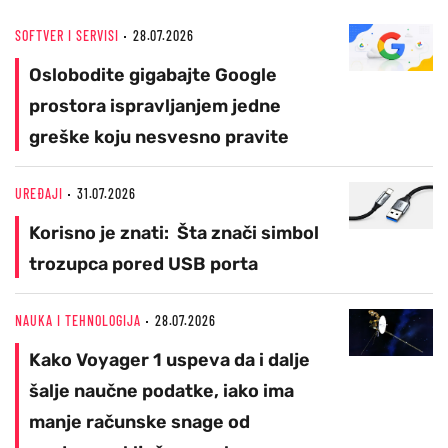
SOFTVER I SERVISI
28.07.2026
Oslobodite gigabajte Google
prostora ispravljanjem jedne
greške koju nesvesno pravite
UREĐAJI
31.07.2026
Korisno je znati: Šta znači simbol
trozupca pored USB porta
NAUKA I TEHNOLOGIJA
28.07.2026
Kako Voyager 1 uspeva da i dalje
šalje naučne podatke, iako ima
manje računske snage od