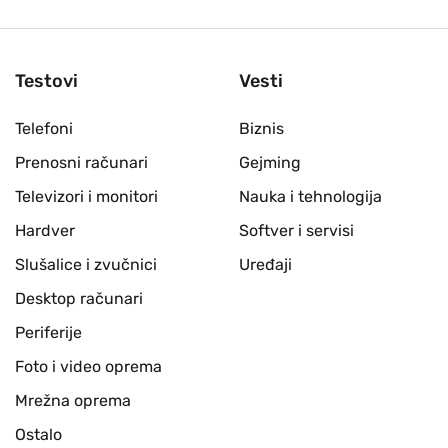
Testovi
Vesti
Telefoni
Biznis
Prenosni računari
Gejming
Televizori i monitori
Nauka i tehnologija
Hardver
Softver i servisi
Slušalice i zvučnici
Uređaji
Desktop računari
Periferije
Foto i video oprema
Mrežna oprema
Ostalo