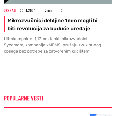
UREĐAJI
20.11.2024
3 min
0
Mikrozvučnici debljine 1mm mogli bi
biti revolucija za buduće uređaje
Ultrakompaktni 1,13mm tanki mikrozvučnici
Sycamore, kompanije xMEMS, pružaju zvuk punog
opsega bez potrebe za zatvorenim kućištem
POPULARNE VESTI