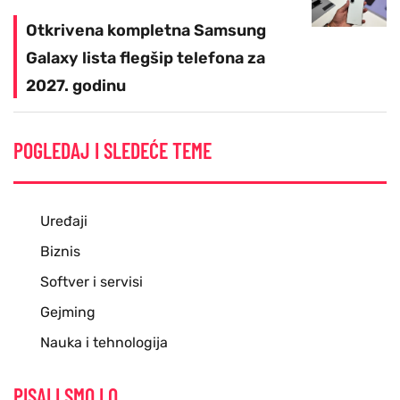
Otkrivena kompletna Samsung
Galaxy lista flegšip telefona za
2027. godinu
POGLEDAJ I SLEDEĆE TEME
Uređaji
Biznis
Softver i servisi
Gejming
Nauka i tehnologija
PISALI SMO I O...