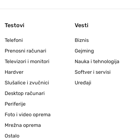
Testovi
Vesti
Telefoni
Biznis
Prenosni računari
Gejming
Televizori i monitori
Nauka i tehnologija
Hardver
Softver i servisi
Slušalice i zvučnici
Uređaji
Desktop računari
Periferije
Foto i video oprema
Mrežna oprema
Ostalo