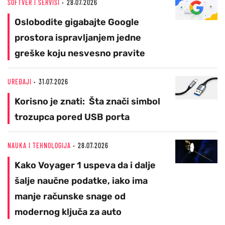
SOFTVER I SERVISI
28.07.2026
Oslobodite gigabajte Google
prostora ispravljanjem jedne
greške koju nesvesno pravite
UREĐAJI
31.07.2026
Korisno je znati: Šta znači simbol
trozupca pored USB porta
NAUKA I TEHNOLOGIJA
28.07.2026
Kako Voyager 1 uspeva da i dalje
šalje naučne podatke, iako ima
manje računske snage od
modernog ključa za auto