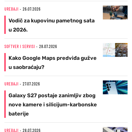
UREĐAJI
26.07.2026
Vodič za kupovinu pametnog sata
u 2026.
SOFTVER I SERVISI
28.07.2026
Kako Google Maps predviđa gužve
u saobraćaju?
UREĐAJI
27.07.2026
Galaxy S27 postaje zanimljiv zbog
nove kamere i silicijum-karbonske
baterije
UREĐAJI
28.07.2026