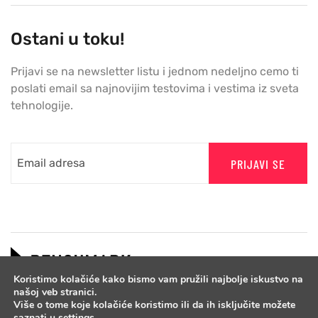
Ostani u toku!
Prijavi se na newsletter listu i jednom nedeljno cemo ti
poslati email sa najnovijim testovima i vestima iz sveta
tehnologije.
PRIJAVI SE
Koristimo kolačiće kako bismo vam pružili najbolje iskustvo na
našoj veb stranici.
Više o tome koje kolačiće koristimo ili da ih isključite možete
saznati u
settings
.