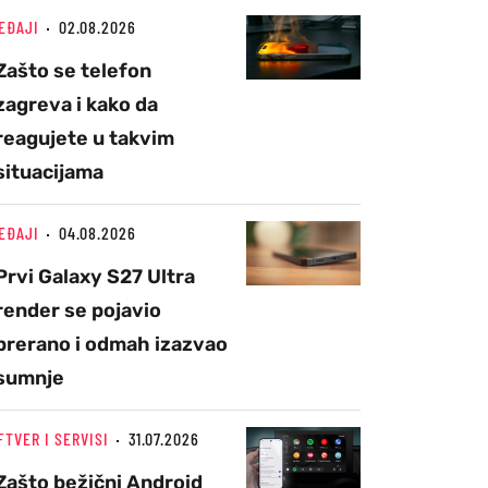
EĐAJI
02.08.2026
Zašto se telefon
zagreva i kako da
reagujete u takvim
situacijama
EĐAJI
04.08.2026
Prvi Galaxy S27 Ultra
render se pojavio
prerano i odmah izazvao
sumnje
FTVER I SERVISI
31.07.2026
Zašto bežični Android