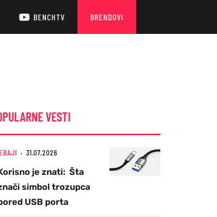
BENCHTV
BRENDOVI
OPULARNE VESTI
EĐAJI
31.07.2026
Korisno je znati: Šta
znači simbol trozupca
pored USB porta