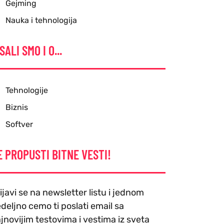
Gejming
Nauka i tehnologija
SALI SMO I O...
Tehnologije
Biznis
Softver
E PROPUSTI BITNE VESTI!
ijavi se na newsletter listu i jednom
deljno cemo ti poslati email sa
jnovijim testovima i vestima iz sveta