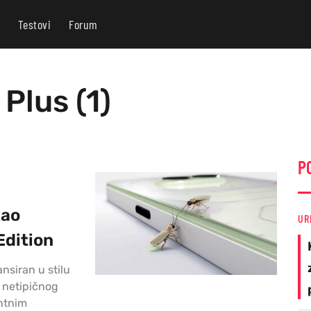
Testovi
Forum
Plus (1)
P
kao
UR
Edition
nsiran u stilu
g netipičnog
entnim