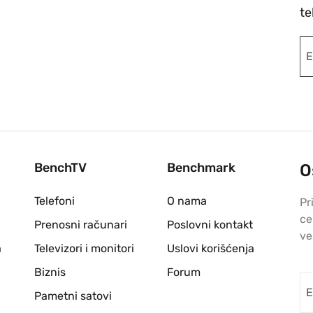
te
BenchTV
Benchmark
O
Telefoni
O nama
Pr
ce
Prenosni računari
Poslovni kontakt
ve
a
Televizori i monitori
Uslovi korišćenja
Biznis
Forum
Pametni satovi