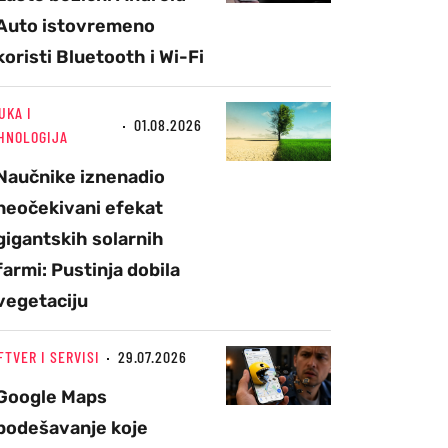
Auto istovremeno
koristi Bluetooth i Wi-Fi
UKA I
01.08.2026
HNOLOGIJA
Naučnike iznenadio
neočekivani efekat
gigantskih solarnih
farmi: Pustinja dobila
vegetaciju
FTVER I SERVISI
29.07.2026
Google Maps
podešavanje koje