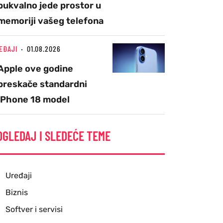
bukvalno jede prostor u
memoriji vašeg telefona
EĐAJI
01.08.2026
Apple ove godine
preskače standardni
iPhone 18 model
OGLEDAJ I SLEDEĆE TEME
Uređaji
Biznis
Softver i servisi