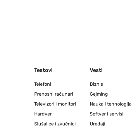
Testovi
Vesti
Telefoni
Biznis
Prenosni računari
Gejming
Televizori i monitori
Nauka i tehnologij
Hardver
Softver i servisi
Slušalice i zvučnici
Uređaji