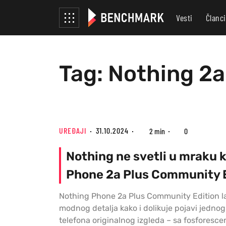
Vesti
Članci
Tag: Nothing 2a 
UREĐAJI
31.10.2024
2 min
0
Nothing ne svetli u mraku 
Phone 2a Plus Community 
Nothing Phone 2a Plus Community Edition la
modnog detalja kako i dolikuje pojavi jedno
telefona originalnog izgleda – sa fosforesc