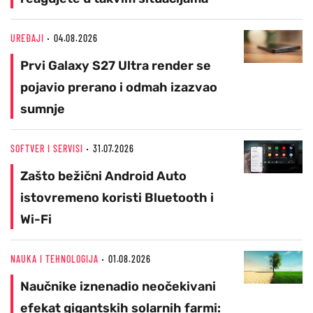
UREĐAJI
04.08.2026
Prvi Galaxy S27 Ultra render se
pojavio prerano i odmah izazvao
sumnje
SOFTVER I SERVISI
31.07.2026
Zašto bežični Android Auto
istovremeno koristi Bluetooth i
Wi-Fi
NAUKA I TEHNOLOGIJA
01.08.2026
Naučnike iznenadio neočekivani
efekat gigantskih solarnih farmi: