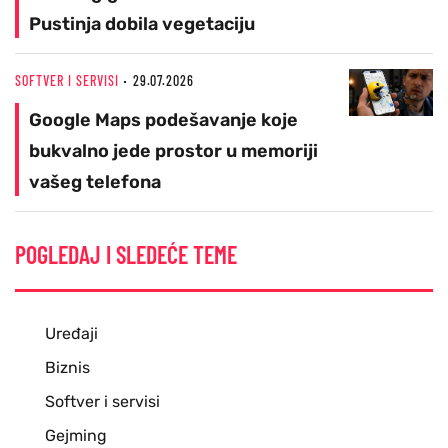
Pustinja dobila vegetaciju
SOFTVER I SERVISI
29.07.2026
Google Maps podešavanje koje
bukvalno jede prostor u memoriji
vašeg telefona
POGLEDAJ I SLEDEĆE TEME
Uređaji
Biznis
Softver i servisi
Gejming