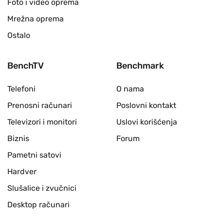
Foto i video oprema
Mrežna oprema
Ostalo
BenchTV
Benchmark
Telefoni
O nama
Prenosni računari
Poslovni kontakt
Televizori i monitori
Uslovi korišćenja
Biznis
Forum
Pametni satovi
Hardver
Slušalice i zvučnici
Desktop računari