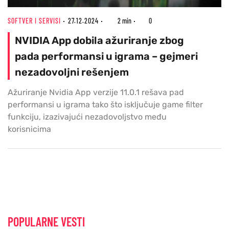
SOFTVER I SERVISI
27.12.2024
2 min
0
NVIDIA App dobila ažuriranje zbog
pada performansi u igrama – gejmeri
nezadovoljni rešenjem
Ažuriranje Nvidia App verzije 11.0.1 rešava pad
performansi u igrama tako što isključuje game filter
funkciju, izazivajući nezadovoljstvo među
korisnicima
POPULARNE VESTI