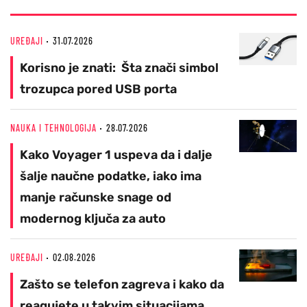
UREĐAJI
31.07.2026
Korisno je znati: Šta znači simbol
trozupca pored USB porta
NAUKA I TEHNOLOGIJA
28.07.2026
Kako Voyager 1 uspeva da i dalje
šalje naučne podatke, iako ima
manje računske snage od
modernog ključa za auto
UREĐAJI
02.08.2026
Zašto se telefon zagreva i kako da
reagujete u takvim situacijama