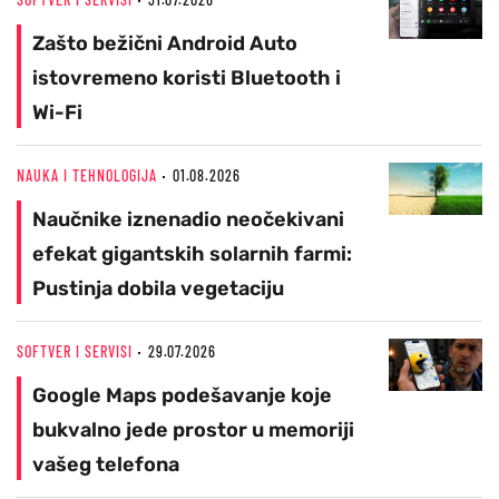
Zašto bežični Android Auto
istovremeno koristi Bluetooth i
Wi-Fi
NAUKA I TEHNOLOGIJA
01.08.2026
Naučnike iznenadio neočekivani
efekat gigantskih solarnih farmi:
Pustinja dobila vegetaciju
SOFTVER I SERVISI
29.07.2026
Google Maps podešavanje koje
bukvalno jede prostor u memoriji
vašeg telefona