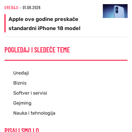
UREĐAJI
01.08.2026
Apple ove godine preskače
standardni iPhone 18 model
POGLEDAJ I SLEDEĆE TEME
Uređaji
Biznis
Softver i servisi
Gejming
Nauka i tehnologija
PISALI SMO I O...