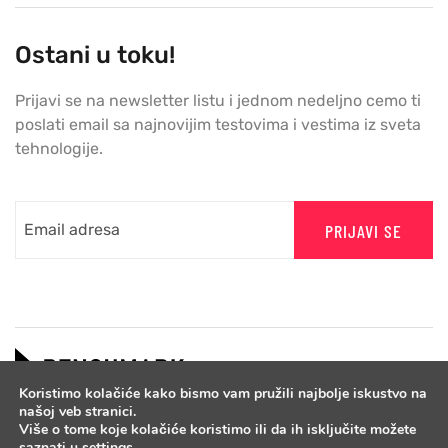
Ostani u toku!
Prijavi se na newsletter listu i jednom nedeljno cemo ti
poslati email sa najnovijim testovima i vestima iz sveta
tehnologije.
PRIJAVI SE
Koristimo kolačiće kako bismo vam pružili najbolje iskustvo na
našoj veb stranici.
Više o tome koje kolačiće koristimo ili da ih isključite možete
saznati u
settings
.