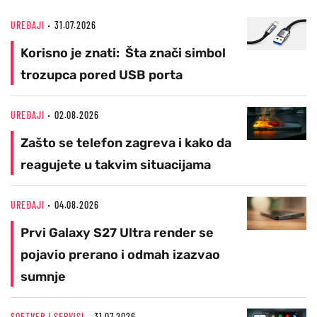
UREĐAJI
31.07.2026
Korisno je znati: Šta znači simbol
trozupca pored USB porta
UREĐAJI
02.08.2026
Zašto se telefon zagreva i kako da
reagujete u takvim situacijama
UREĐAJI
04.08.2026
Prvi Galaxy S27 Ultra render se
pojavio prerano i odmah izazvao
sumnje
SOFTVER I SERVISI
31.07.2026