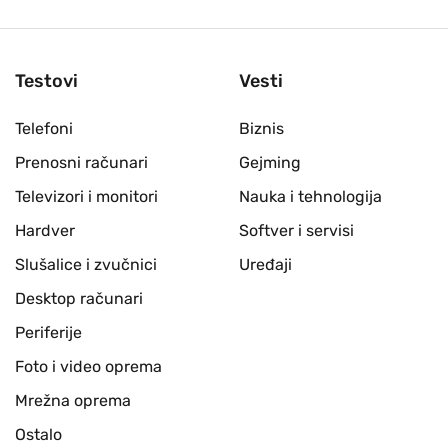
Testovi
Vesti
Telefoni
Biznis
Prenosni računari
Gejming
Televizori i monitori
Nauka i tehnologija
Hardver
Softver i servisi
Slušalice i zvučnici
Uređaji
Desktop računari
Periferije
Foto i video oprema
Mrežna oprema
Ostalo