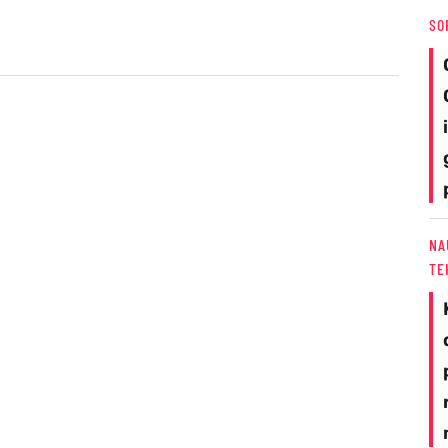
SO
NA
TE