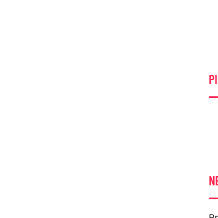
PI
N
Pr