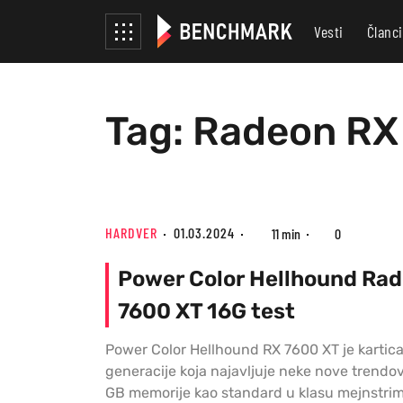
Vesti
Članci
Tag: Radeon RX 
HARDVER
01.03.2024
11 min
0
Power Color Hellhound Ra
7600 XT 16G test
Power Color Hellhound RX 7600 XT je kartic
generacije koja najavljuje neke nove trendov
GB memorije kao standard u klasu mejnstri