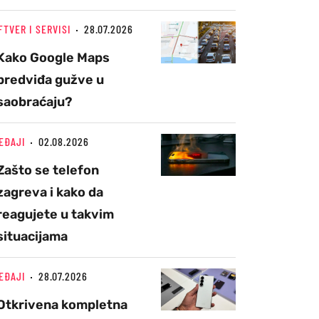
FTVER I SERVISI
28.07.2026
Kako Google Maps
predviđa gužve u
saobraćaju?
EĐAJI
02.08.2026
Zašto se telefon
zagreva i kako da
reagujete u takvim
situacijama
EĐAJI
28.07.2026
Otkrivena kompletna