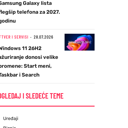
Samsung Galaxy lista
flegšip telefona za 2027.
godinu
FTVER I SERVISI
28.07.2026
Windows 11 26H2
ažuriranje donosi velike
promene: Start meni,
Taskbar i Search
OGLEDAJ I SLEDEĆE TEME
Uređaji