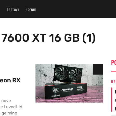
Testovi
Forum
7600 XT 16 GB (1)
P
deon RX
UR
a nove
e i uvodi 16
m gejming