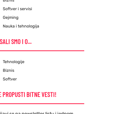
Biznis
Softver i servisi
Gejming
Nauka i tehnologija
SALI SMO I O...
Tehnologije
Biznis
Softver
E PROPUSTI BITNE VESTI!
ijavi se na newsletter listu i jednom