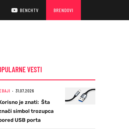
BENCHTV
BRENDOVI
OPULARNE VESTI
EĐAJI
31.07.2026
Korisno je znati: Šta
znači simbol trozupca
pored USB porta