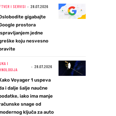
FTVER I SERVISI
28.07.2026
Oslobodite gigabajte
Google prostora
ispravljanjem jedne
greške koju nesvesno
pravite
UKA I
28.07.2026
HNOLOGIJA
Kako Voyager 1 uspeva
da i dalje šalje naučne
podatke, iako ima manje
računske snage od
modernog ključa za auto