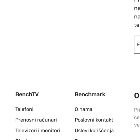
ne
na
te
BenchTV
Benchmark
O
Telefoni
O nama
Pr
ce
Prenosni računari
Poslovni kontakt
ve
a
Televizori i monitori
Uslovi korišćenja