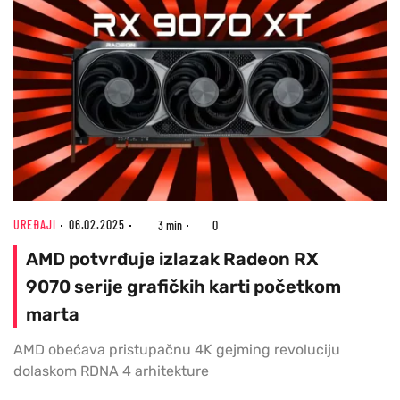
UREĐAJI
06.02.2025
3 min
0
AMD potvrđuje izlazak Radeon RX
9070 serije grafičkih karti početkom
marta
AMD obećava pristupačnu 4K gejming revoluciju
dolaskom RDNA 4 arhitekture