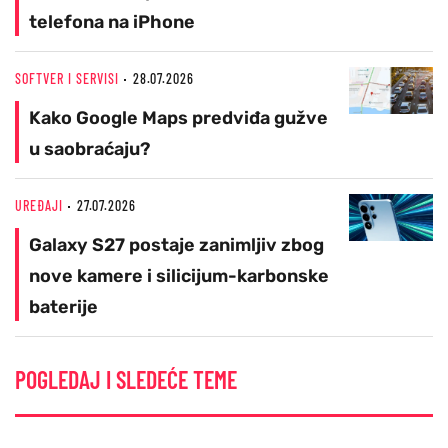
telefona na iPhone
SOFTVER I SERVISI
28.07.2026
Kako Google Maps predviđa gužve
u saobraćaju?
UREĐAJI
27.07.2026
Galaxy S27 postaje zanimljiv zbog
nove kamere i silicijum-karbonske
baterije
POGLEDAJ I SLEDEĆE TEME