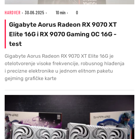
HARDVER
30.06.2025
10 min
0
Gigabyte Aorus Radeon RX 9070 XT
Elite 16G i RX 9070 Gaming OC 16G -
test
Gigabyte Aorus Radeon RX 9070 XT Elite 16G je
otelotvorenje visoke frekvencije, robusnog hlađenja
i precizne elektronike u jednom elitnom paketu
gejming grafičke karte