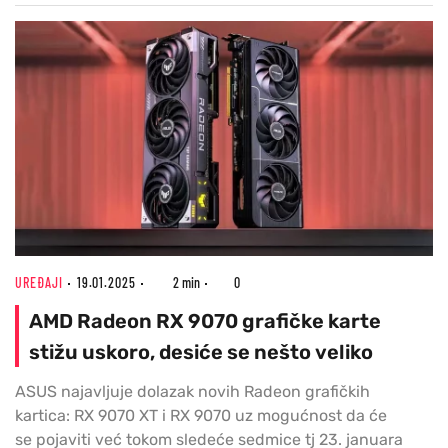
UREĐAJI
19.01.2025
2 min
0
AMD Radeon RX 9070 grafičke karte
stižu uskoro, desiće se nešto veliko
ASUS najavljuje dolazak novih Radeon grafičkih
kartica: RX 9070 XT i RX 9070 uz mogućnost da će
se pojaviti već tokom sledeće sedmice tj 23. januara