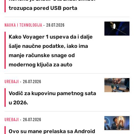
trozupca pored USB porta
NAUKA I TEHNOLOGIJA
28.07.2026
Kako Voyager 1 uspeva da i dalje
šalje naučne podatke, iako ima
manje računske snage od
modernog ključa za auto
UREĐAJI
26.07.2026
Vodič za kupovinu pametnog sata
u 2026.
UREĐAJI
26.07.2026
Ovo su mane prelaska sa Android