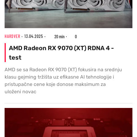
HARDVER
13.04.2025
20 min
0
AMD Radeon RX 9070 (XT) RDNA 4 -
test
AMD se sa Radeon RX 9070 (XT) fokusira na srednju
klasu gejming tržišta uz efikasne AI tehnologije i
pristupačne cene koje donose maksimum za
uloženi novac