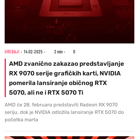
UREĐAJI
14.02.2025
2 min
0
AMD zvanično zakazao predstavljanje
RX 9070 serije grafičkih karti, NVIDIA
pomerila lansiranje običnog RTX
5070, ali ne i RTX 5070 Ti
AMD će 28. februara predstaviti Radeon RX 9070
seriju, dok je NVIDIA odložila lansiranje RTX 5070 do
početka marta