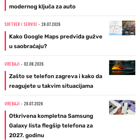
modernog ključa za auto
SOFTVER I SERVISI
28.07.2026
Kako Google Maps predviđa gužve
u saobraćaju?
UREĐAJI
02.08.2026
Zašto se telefon zagreva i kako da
reagujete u takvim situacijama
UREĐAJI
28.07.2026
Otkrivena kompletna Samsung
Galaxy lista flegšip telefona za
2027. godinu