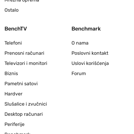
Ostalo
BenchTV
Benchmark
Telefoni
O nama
Prenosni računari
Poslovni kontakt
Televizori i monitori
Uslovi korišćenja
Biznis
Forum
Pametni satovi
Hardver
Slušalice i zvučnici
Desktop računari
Periferije