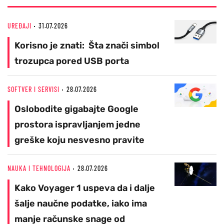
UREĐAJI
31.07.2026
Korisno je znati: Šta znači simbol
trozupca pored USB porta
SOFTVER I SERVISI
28.07.2026
Oslobodite gigabajte Google
prostora ispravljanjem jedne
greške koju nesvesno pravite
NAUKA I TEHNOLOGIJA
28.07.2026
Kako Voyager 1 uspeva da i dalje
šalje naučne podatke, iako ima
manje računske snage od