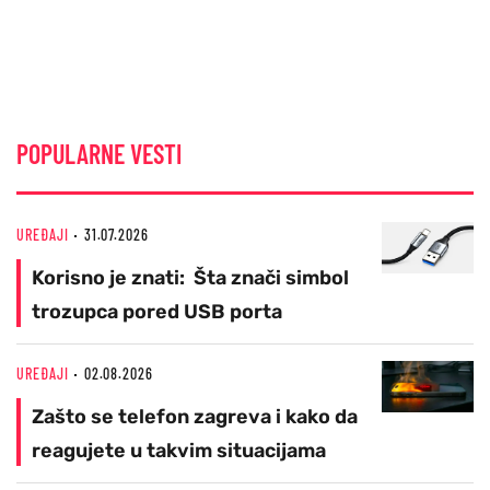
POPULARNE VESTI
UREĐAJI
31.07.2026
Korisno je znati: Šta znači simbol
trozupca pored USB porta
UREĐAJI
02.08.2026
Zašto se telefon zagreva i kako da
reagujete u takvim situacijama