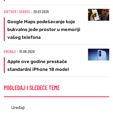
SOFTVER I SERVISI
29.07.2026
Google Maps podešavanje koje
bukvalno jede prostor u memoriji
vašeg telefona
UREĐAJI
01.08.2026
Apple ove godine preskače
standardni iPhone 18 model
POGLEDAJ I SLEDEĆE TEME
Uređaji