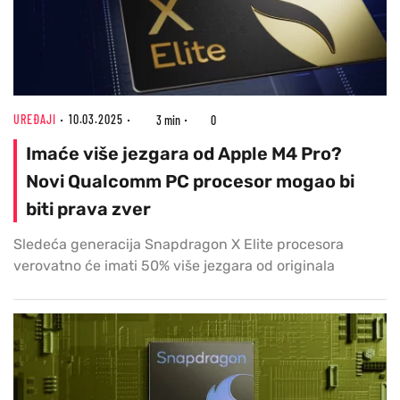
UREĐAJI
10.03.2025
3 min
0
Imaće više jezgara od Apple M4 Pro?
Novi Qualcomm PC procesor mogao bi
biti prava zver
Sledeća generacija Snapdragon X Elite procesora
verovatno će imati 50% više jezgara od originala