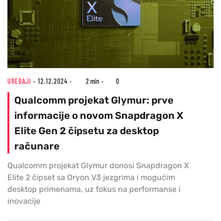
UREĐAJI
12.12.2024
2 min
0
Qualcomm projekat Glymur: prve
informacije o novom Snapdragon X
Elite Gen 2 čipsetu za desktop
računare
Qualcomm projekat Glymur donosi Snapdragon X
Elite 2 čipset sa Oryon V3 jezgrima i mogućim
desktop primenama, uz fokus na performanse i
inovacije