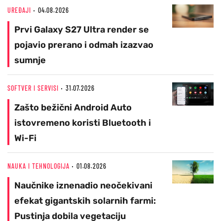
UREĐAJI
04.08.2026
Prvi Galaxy S27 Ultra render se
pojavio prerano i odmah izazvao
sumnje
SOFTVER I SERVISI
31.07.2026
Zašto bežični Android Auto
istovremeno koristi Bluetooth i
Wi-Fi
NAUKA I TEHNOLOGIJA
01.08.2026
Naučnike iznenadio neočekivani
efekat gigantskih solarnih farmi:
Pustinja dobila vegetaciju