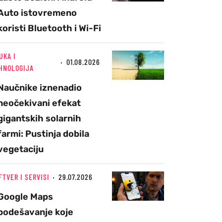
Auto istovremeno
koristi Bluetooth i Wi-Fi
UKA I
01.08.2026
HNOLOGIJA
Naučnike iznenadio
neočekivani efekat
gigantskih solarnih
farmi: Pustinja dobila
vegetaciju
FTVER I SERVISI
29.07.2026
Google Maps
podešavanje koje