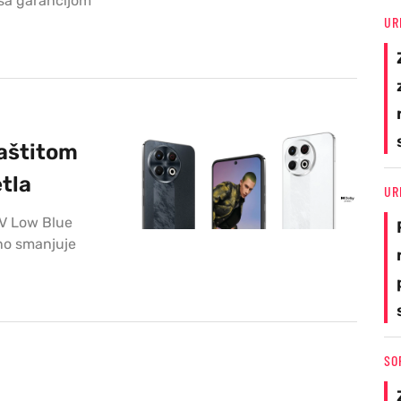
 sa garancijom
UR
zaštitom
etla
UR
ÜV Low Blue
sno smanjuje
SO