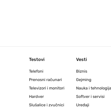
Testovi
Vesti
Telefoni
Biznis
Prenosni računari
Gejming
Televizori i monitori
Nauka i tehnologij
Hardver
Softver i servisi
Slušalice i zvučnici
Uređaji