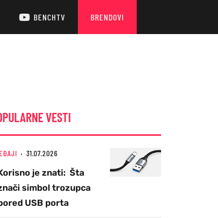
BENCHTV
BRENDOVI
OPULARNE VESTI
EĐAJI
31.07.2026
Korisno je znati: Šta
znači simbol trozupca
pored USB porta