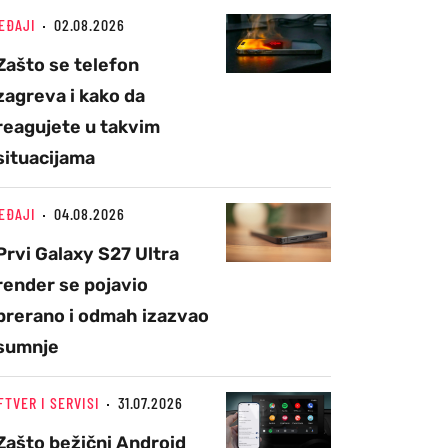
EĐAJI
02.08.2026
Zašto se telefon
zagreva i kako da
reagujete u takvim
situacijama
EĐAJI
04.08.2026
Prvi Galaxy S27 Ultra
render se pojavio
prerano i odmah izazvao
sumnje
FTVER I SERVISI
31.07.2026
Zašto bežični Android