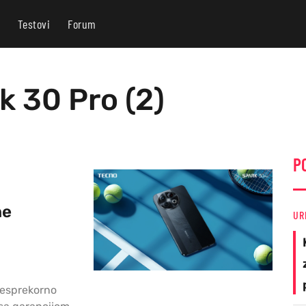
Testovi
Forum
k 30 Pro (2)
P
ne
UR
besprekorno