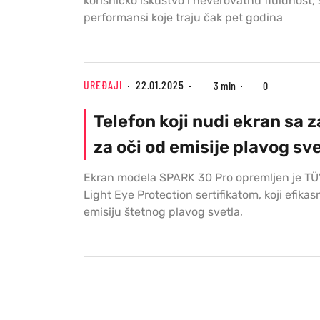
korisničko iskustvo i neverovatnu fluidnost,
performansi koje traju čak pet godina
UREĐAJI
22.01.2025
3 min
0
Telefon koji nudi ekran sa 
za oči od emisije plavog sv
Ekran modela SPARK 30 Pro opremljen je T
Light Eye Protection sertifikatom, koji efika
emisiju štetnog plavog svetla,