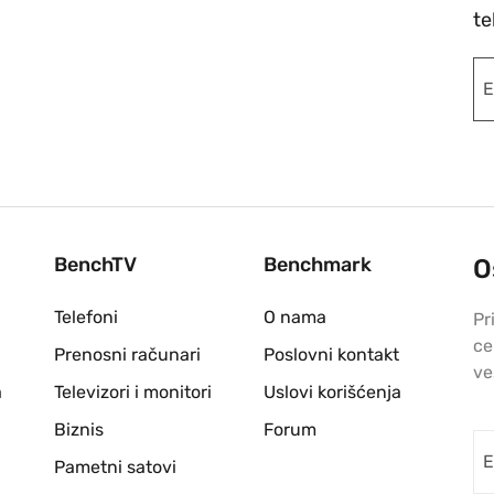
te
BenchTV
Benchmark
O
Telefoni
O nama
Pr
ce
Prenosni računari
Poslovni kontakt
ve
a
Televizori i monitori
Uslovi korišćenja
Biznis
Forum
Pametni satovi