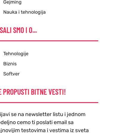
Gejming
Nauka i tehnologija
SALI SMO I O...
Tehnologije
Biznis
Softver
E PROPUSTI BITNE VESTI!
ijavi se na newsletter listu i jednom
deljno cemo ti poslati email sa
jnovijim testovima i vestima iz sveta