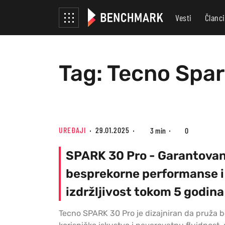
Vesti
Članci
Tag: Tecno Spar
UREĐAJI
29.01.2025
3 min
0
SPARK 30 Pro - Garantova
besprekorne performanse i
izdržljivost tokom 5 godina
Tecno SPARK 30 Pro je dizajniran da pruža 