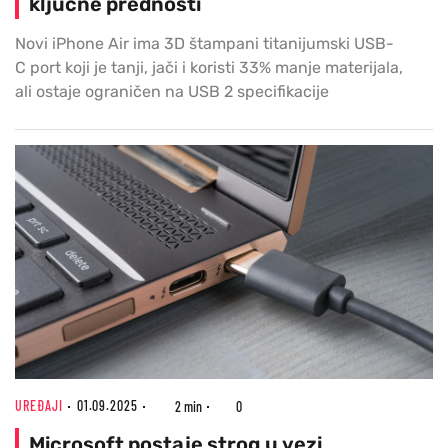
ključne prednosti
Novi iPhone Air ima 3D štampani titanijumski USB-
C port koji je tanji, jači i koristi 33% manje materijala,
ali ostaje ograničen na USB 2 specifikacije
UREĐAJI
01.09.2025
2 min
0
Microsoft postaje strog u vezi