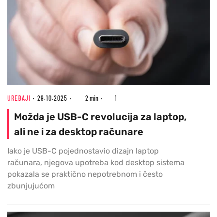
UREĐAJI
29.10.2025
2 min
1
Možda je USB-C revolucija za laptop,
ali ne i za desktop računare
Iako je USB-C pojednostavio dizajn laptop
računara, njegova upotreba kod desktop sistema
pokazala se praktično nepotrebnom i često
zbunjujućom