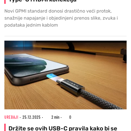
Novi GPMI standard donosi drastično veći protok,
snažnije napajanje i objedinjeni prenos slike, zvuka i
podataka jednim kablom
UREĐAJI
25.12.2025
2 min
0
Držite se ovih USB-C pravila kako bi se