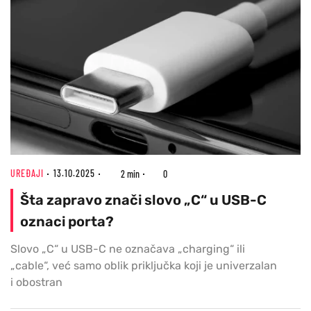
UREĐAJI
13.10.2025
2 min
0
Šta zapravo znači slovo „C“ u USB-C
oznaci porta?
Slovo „C“ u USB-C ne označava „charging“ ili
„cable“, već samo oblik priključka koji je univerzalan
i obostran