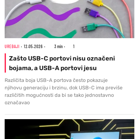
UREĐAJI
12.05.2026
3 min
1
Zašto USB-C portovi nisu označeni
bojama, a USB-A portovi jesu
Različita boja USB-A portova često pokazuje
njihovu generaciju i brzinu, dok USB-C ima previše
različitih mogućnosti da bi se tako jednostavno
označavao