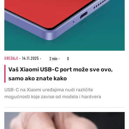
UREĐAJI
14.11.2025
2 min
0
Vaš Xiaomi USB-C port može sve ovo,
samo ako znate kako
USB-C na Xiaomi uređajima nudi različite
mogućnosti koje zavise od modela i hardvera