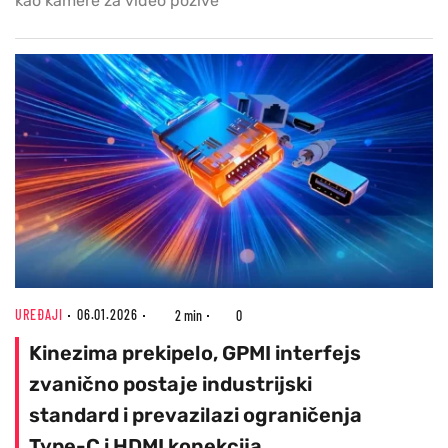
kao kamere za video pozive
UREĐAJI
06.01.2026
2 min
0
Kinezima prekipelo, GPMI interfejs
zvanično postaje industrijski
standard i prevazilazi ograničenja
Type-C i HDMI konekcija