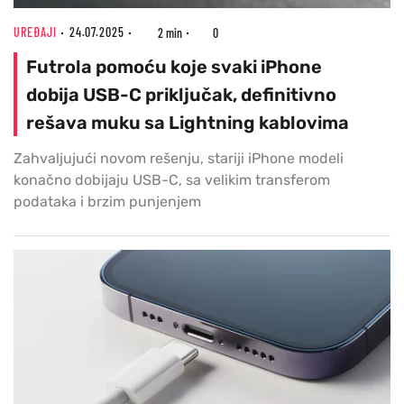
UREĐAJI
24.07.2025
2 min
0
Futrola pomoću koje svaki iPhone
dobija USB-C priključak, definitivno
rešava muku sa Lightning kablovima
Zahvaljujući novom rešenju, stariji iPhone modeli
konačno dobijaju USB-C, sa velikim transferom
podataka i brzim punjenjem