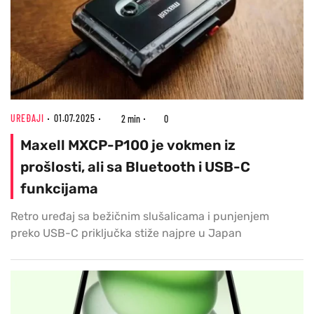
UREĐAJI
01.07.2025
2 min
0
Maxell MXCP-P100 je vokmen iz
prošlosti, ali sa Bluetooth i USB-C
funkcijama
Retro uređaj sa bežičnim slušalicama i punjenjem
preko USB-C priključka stiže najpre u Japan