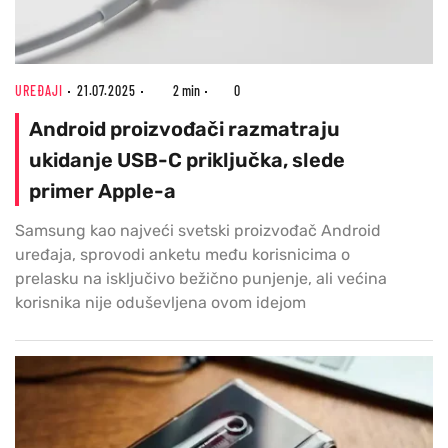
UREĐAJI
21.07.2025
2 min
0
Android proizvođači razmatraju
ukidanje USB-C priključka, slede
primer Apple-a
Samsung kao najveći svetski proizvođač Android
uređaja, sprovodi anketu među korisnicima o
prelasku na isključivo bežično punjenje, ali većina
korisnika nije oduševljena ovom idejom