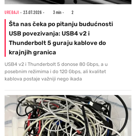
UREĐAJI
23.07.2026
3 min
2
Šta nas čeka po pitanju budućnosti
USB povezivanja: USB4 v2 i
Thunderbolt 5 guraju kablove do
krajnjih granica
USB4 v2 i Thunderbolt 5 donose 80 Gbps, a u
posebnim režimima i do 120 Gbps, ali kvalitet
kablova postaje važniji nego ikada