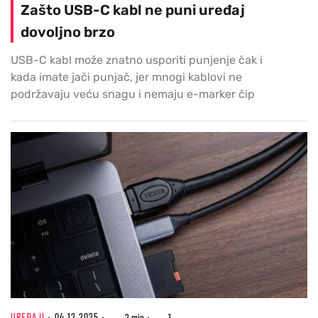
Zašto USB-C kabl ne puni uređaj
dovoljno brzo
USB-C kabl može znatno usporiti punjenje čak i
kada imate jači punjač, jer mnogi kablovi ne
podržavaju veću snagu i nemaju e-marker čip
UREĐAJI
04.12.2025
2 min
1