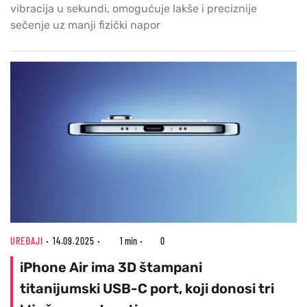
vibracija u sekundi, omogućuje lakše i preciznije
sečenje uz manji fizički napor
UREĐAJI
14.09.2025
1 min
0
iPhone Air ima 3D štampani
titanijumski USB-C port, koji donosi tri