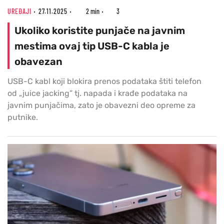
UREĐAJI
27.11.2025
2 min
3
Ukoliko koristite punjače na javnim
mestima ovaj tip USB-C kabla je
obavezan
USB-C kabl koji blokira prenos podataka štiti telefon
od „juice jacking” tj. napada i krađe podataka na
javnim punjačima, zato je obavezni deo opreme za
putnike.