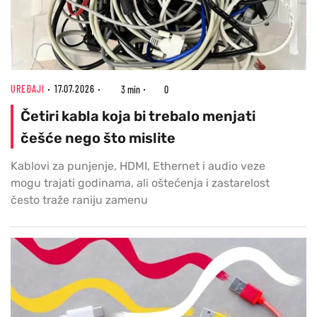
UREĐAJI
17.07.2026
3 min
0
Četiri kabla koja bi trebalo menjati
češće nego što mislite
Kablovi za punjenje, HDMI, Ethernet i audio veze
mogu trajati godinama, ali oštećenja i zastarelost
često traže raniju zamenu