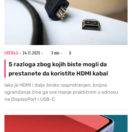
UREĐAJI
24.11.2025
3 min
0
5 razloga zbog kojih biste mogli da
prestanete da koristite HDMI kabal
Iako je HDMI i dalje široko rasprotranjen, brojna
ograničenja čine ga sve manje praktičnim u odnosu
na DisplayPort i USB-C