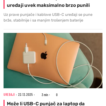
uređaji uvek maksimalno brzo punili
Uz prave punjače i kablove USB-C uređaji se pune
brže, stabilnije i sa manjim trošenjem baterije
UREĐAJI
22.12.2025
3 min
0
Može li USB-C punjač za laptop da