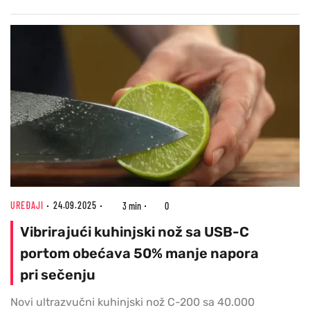
UREĐAJI
24.09.2025
3 min
0
Vibrirajući kuhinjski nož sa USB-C
portom obećava 50% manje napora
pri sečenju
Novi ultrazvučni kuhinjski nož C-200 sa 40.000