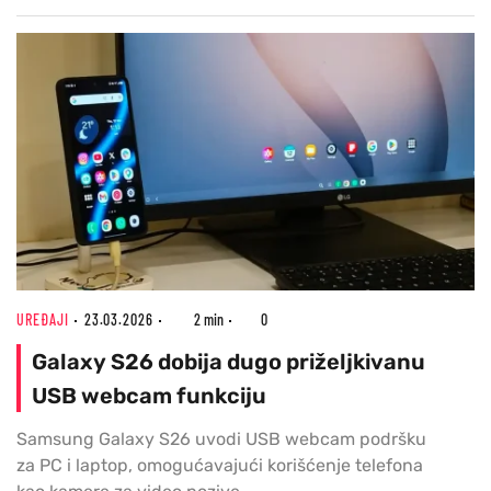
UREĐAJI
23.03.2026
2 min
0
Galaxy S26 dobija dugo priželjkivanu
USB webcam funkciju
Samsung Galaxy S26 uvodi USB webcam podršku
za PC i laptop, omogućavajući korišćenje telefona