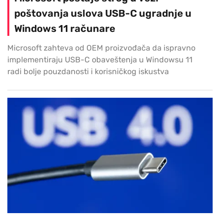
poštovanja uslova USB-C ugradnje u
Windows 11 računare
Microsoft zahteva od OEM proizvođača da ispravno
implementiraju USB-C obaveštenja u Windowsu 11
radi bolje pouzdanosti i korisničkog iskustva