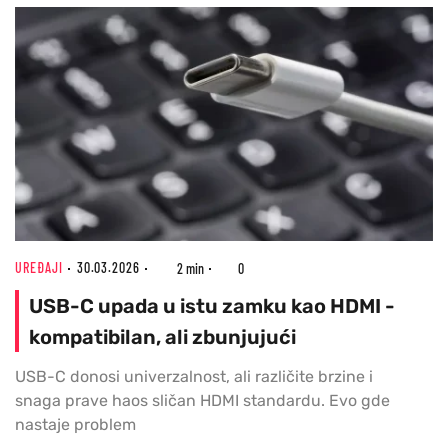
UREĐAJI
30.03.2026
2 min
0
USB-C upada u istu zamku kao HDMI -
kompatibilan, ali zbunjujući
USB-C donosi univerzalnost, ali različite brzine i
snaga prave haos sličan HDMI standardu. Evo gde
nastaje problem