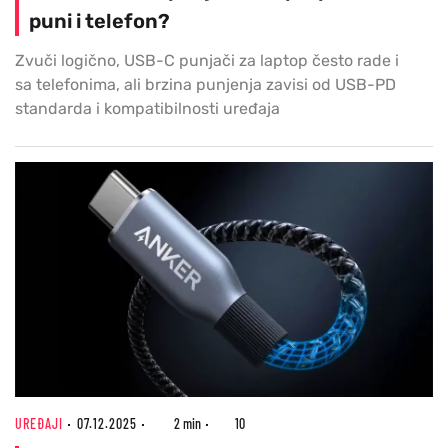
puni i telefon?
Zvuči logično, USB-C punjači za laptop često rade i
sa telefonima, ali brzina punjenja zavisi od USB-PD
standarda i kompatibilnosti uređaja
UREĐAJI
07.12.2025
2 min
10