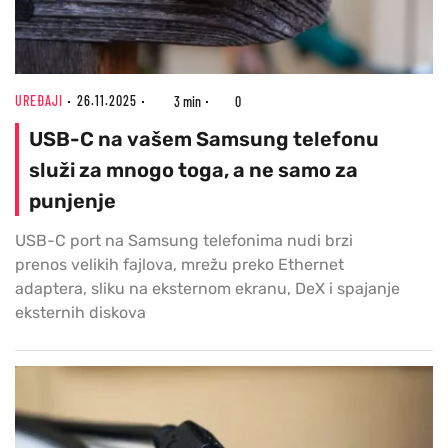
UREĐAJI
26.11.2025
3 min
0
USB-C na vašem Samsung telefonu
služi za mnogo toga, a ne samo za
punjenje
USB-C port na Samsung telefonima nudi brzi
prenos velikih fajlova, mrežu preko Ethernet
adaptera, sliku na eksternom ekranu, DeX i spajanje
eksternih diskova