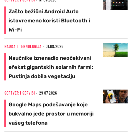
Zašto bežični Android Auto
istovremeno koristi Bluetooth i
Wi-Fi
NAUKA I TEHNOLOGIJA
01.08.2026
Naučnike iznenadio neočekivani
efekat gigantskih solarnih farmi:
Pustinja dobila vegetaciju
SOFTVER I SERVISI
29.07.2026
Google Maps podešavanje koje
bukvalno jede prostor u memoriji
vašeg telefona