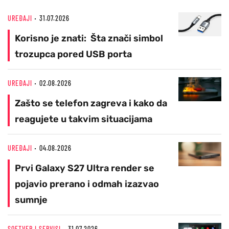
UREĐAJI
31.07.2026
Korisno je znati: Šta znači simbol
trozupca pored USB porta
UREĐAJI
02.08.2026
Zašto se telefon zagreva i kako da
reagujete u takvim situacijama
UREĐAJI
04.08.2026
Prvi Galaxy S27 Ultra render se
pojavio prerano i odmah izazvao
sumnje
SOFTVER I SERVISI
31.07.2026