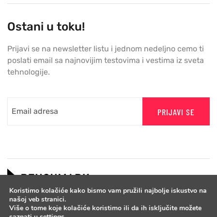
Ostani u toku!
Prijavi se na newsletter listu i jednom nedeljno cemo ti
poslati email sa najnovijim testovima i vestima iz sveta
tehnologije.
PRIJAVI SE
Koristimo kolačiće kako bismo vam pružili najbolje iskustvo na
našoj veb stranici.
Više o tome koje kolačiće koristimo ili da ih isključite možete
saznati u
settings
.