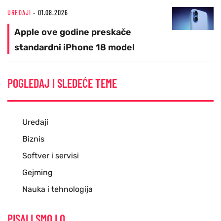
UREĐAJI
01.08.2026
Apple ove godine preskače
standardni iPhone 18 model
POGLEDAJ I SLEDEĆE TEME
Uređaji
Biznis
Softver i servisi
Gejming
Nauka i tehnologija
PISALI SMO I O...