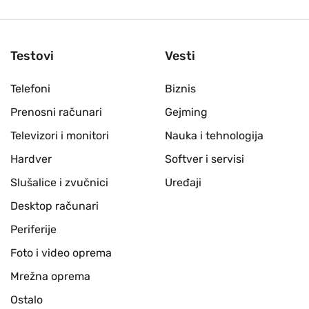
Testovi
Vesti
Telefoni
Biznis
Prenosni računari
Gejming
Televizori i monitori
Nauka i tehnologija
Hardver
Softver i servisi
Slušalice i zvučnici
Uređaji
Desktop računari
Periferije
Foto i video oprema
Mrežna oprema
Ostalo