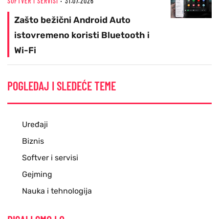
SOFTVER I SERVISI
31.07.2026
Zašto bežični Android Auto
istovremeno koristi Bluetooth i
Wi-Fi
POGLEDAJ I SLEDEĆE TEME
Uređaji
Biznis
Softver i servisi
Gejming
Nauka i tehnologija