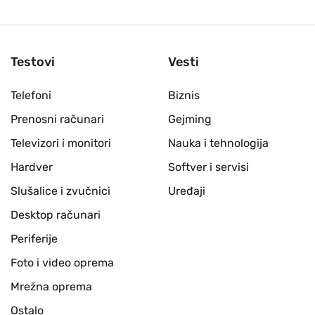
Testovi
Vesti
Telefoni
Biznis
Prenosni računari
Gejming
Televizori i monitori
Nauka i tehnologija
Hardver
Softver i servisi
Slušalice i zvučnici
Uređaji
Desktop računari
Periferije
Foto i video oprema
Mrežna oprema
Ostalo