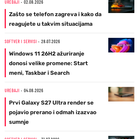
UREĐAJI
02.08.2026
Zašto se telefon zagreva i kako da
reagujete u takvim situacijama
SOFTVER I SERVISI
28.07.2026
Windows 11 26H2 ažuriranje
donosi velike promene: Start
meni, Taskbar i Search
UREĐAJI
04.08.2026
Prvi Galaxy S27 Ultra render se
pojavio prerano i odmah izazvao
sumnje