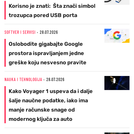
Korisno je znati: Šta znači simbol
trozupca pored USB porta
SOFTVER I SERVISI
28.07.2026
Oslobodite gigabajte Google
prostora ispravljanjem jedne
greške koju nesvesno pravite
NAUKA I TEHNOLOGIJA
28.07.2026
Kako Voyager 1 uspeva da i dalje
šalje naučne podatke, iako ima
manje računske snage od
modernog ključa za auto