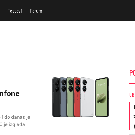
Testovi
Forum
)
P
enfone
UR
 i do danas je
0 je izgleda