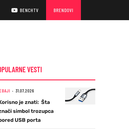
BENCHTV
BRENDOVI
OPULARNE VESTI
EĐAJI
31.07.2026
Korisno je znati: Šta
znači simbol trozupca
pored USB porta