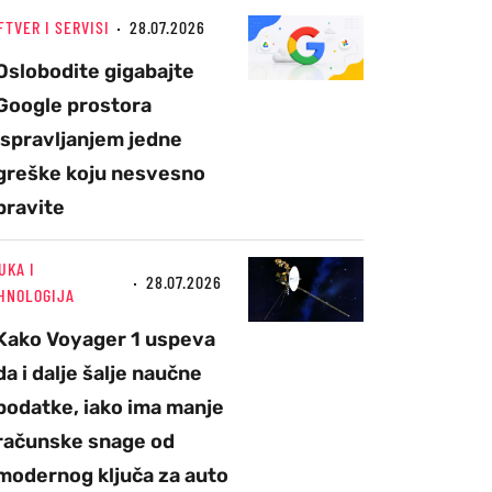
FTVER I SERVISI
28.07.2026
Oslobodite gigabajte
Google prostora
ispravljanjem jedne
greške koju nesvesno
pravite
UKA I
28.07.2026
HNOLOGIJA
Kako Voyager 1 uspeva
da i dalje šalje naučne
podatke, iako ima manje
računske snage od
modernog ključa za auto