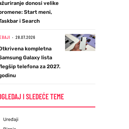
ažuriranje donosi velike
promene: Start meni,
Taskbar i Search
EĐAJI
28.07.2026
Otkrivena kompletna
Samsung Galaxy lista
flegšip telefona za 2027.
godinu
OGLEDAJ I SLEDEĆE TEME
Uređaji