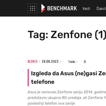
Vesti
Članci
Tag: Zenfone (1
BIZNIS
28.08.2023
1 min
0
Izgleda da Asus (ne)gasi Z
telefone
Asus je osnovao Zenfone seriju 2014. godine
predstavio ukupno 80 uređaja, ali Zenfone 1
poslednji telefon ove serije