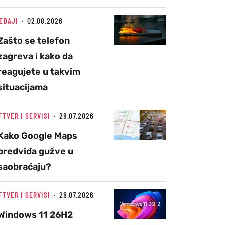
EĐAJI
02.08.2026
Zašto se telefon
zagreva i kako da
reagujete u takvim
situacijama
FTVER I SERVISI
28.07.2026
Kako Google Maps
predviđa gužve u
saobraćaju?
FTVER I SERVISI
28.07.2026
Windows 11 26H2