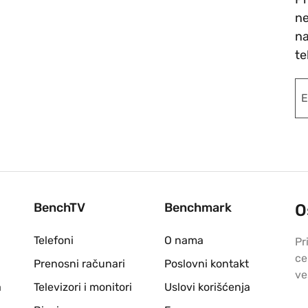
ne
na
te
BenchTV
Benchmark
O
Telefoni
O nama
Pr
ce
Prenosni računari
Poslovni kontakt
ve
a
Televizori i monitori
Uslovi korišćenja