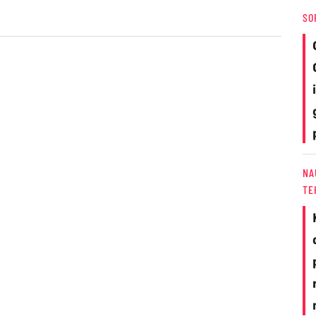
SO
NA
TE