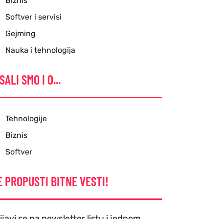
Biznis
Softver i servisi
Gejming
Nauka i tehnologija
SALI SMO I O...
Tehnologije
Biznis
Softver
E PROPUSTI BITNE VESTI!
ijavi se na newsletter listu i jednom