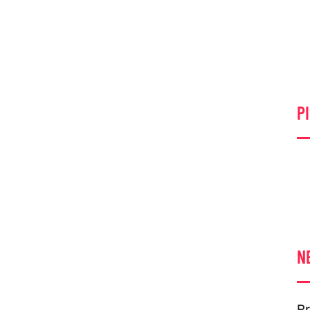
PI
N
Pr