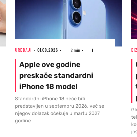
UREĐAJI
01.08.2026
BI
2 min
1
Apple ove godine
preskače standardni
iPhone 18 model
Standardni iPhone 18 neće biti
predstavljen u septembru 2026, već se
Gl
njegov dolazak očekuje u martu 2027.
te
godine
ko
jo