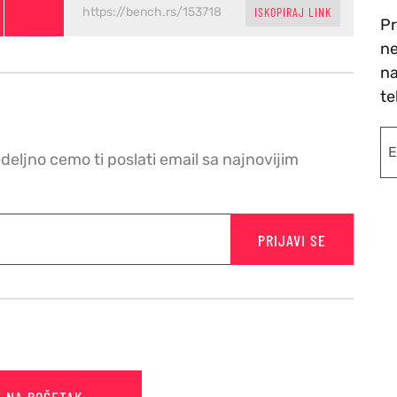
ISKOPIRAJ LINK
Pr
ne
na
te
edeljno cemo ti poslati email sa najnovijim
PRIJAVI SE