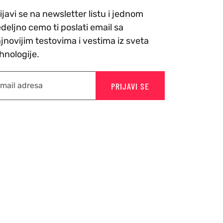
ijavi se na newsletter listu i jednom
deljno cemo ti poslati email sa
jnovijim testovima i vestima iz sveta
hnologije.
PRIJAVI SE