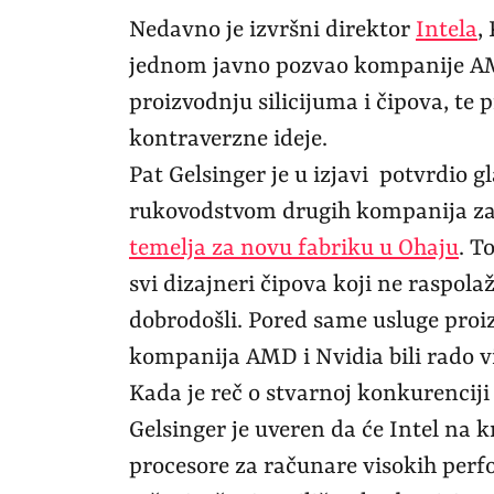
Nedavno je izvršni direktor
Intela
,
jednom javno pozvao kompanije AMD
proizvodnju silicijuma i čipova, te 
kontraverzne ideje.
Pat Gelsinger je u izjavi potvrdio g
rukovodstvom drugih kompanija za
temelja za novu fabriku u Ohaju
. T
svi dizajneri čipova koji ne raspo
dobrodošli. Pored same usluge proizv
kompanija AMD i Nvidia bili rado vi
Kada je reč o stvarnoj konkurencij
Gelsinger je uveren da će Intel na 
procesore za računare visokih perf