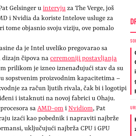
 Pat Gelsinger u
intervju
za The Verge, još
 i Nvidia da koriste Intelove usluge za
D
pri tome objasnio svoju viziju, ove pomalo
SO
lasine da je Intel uveliko pregovarao sa
 dizajn čipova na
ceremoniji postavljanja
om prilikom je izneo iznenađujući stav da su
lažu sopstvenim proizvodnim kapacitetima –
odnje za račun ljutih rivala, čak bi i logotipi
đeni i istaknuti na novoj fabrici u Ohaju.
UR
i procesora sa
AMD-om
i
Nvidiom
, Pat
kraju izaći kao pobednik i napraviti najbrže
ormansi, uključujući najbrža CPU i GPU