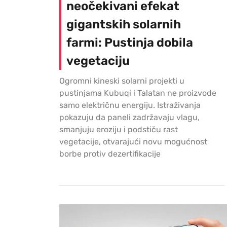
neočekivani efekat
gigantskih solarnih
farmi: Pustinja dobila
vegetaciju
Ogromni kineski solarni projekti u
pustinjama Kubuqi i Talatan ne proizvode
samo električnu energiju. Istraživanja
pokazuju da paneli zadržavaju vlagu,
smanjuju eroziju i podstiču rast
vegetacije, otvarajući novu mogućnost
borbe protiv dezertifikacije