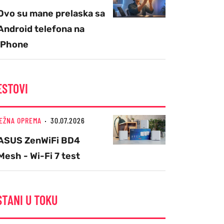
Ovo su mane prelaska sa
Android telefona na
iPhone
ESTOVI
EŽNA OPREMA
30.07.2026
ASUS ZenWiFi BD4
Mesh - Wi-Fi 7 test
STANI U TOKU