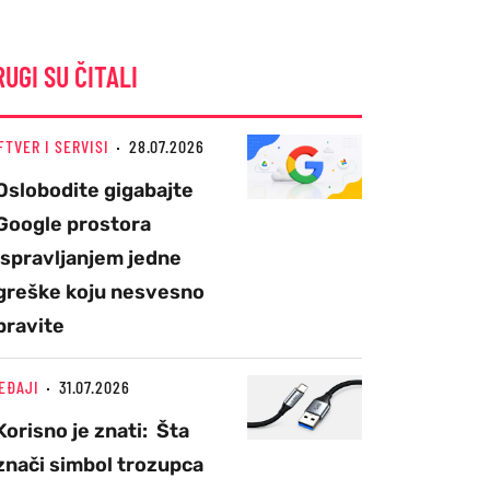
RUGI SU ČITALI
FTVER I SERVISI
28.07.2026
Oslobodite gigabajte
Google prostora
ispravljanjem jedne
greške koju nesvesno
pravite
EĐAJI
31.07.2026
Korisno je znati: Šta
znači simbol trozupca