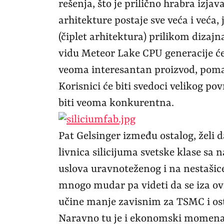
rešenja, što je prilično hrabra izja
arhitekture postaje sve veća i veća,
(čiplet arhitektura) prilikom dizaj
vidu Meteor Lake CPU generacije će 
veoma interesantan proizvod, pomal
Korisnici će biti svedoci velikog po
biti veoma konkurentna.
Pat Gelsinger između ostalog, želi 
livnica silicijuma svetske klase sa
uslova uravnoteženog i na nestašice
mnogo mudar pa videti da se iza ovih
učine manje zavisnim za TSMC i os
Naravno tu je i ekonomski momenat 