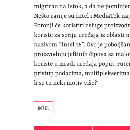
migrirao na Istok, a da ne pominje
Nešto ranije su Intel i MediaTek naj
Potonji će koristiti usluge proizvod
koriste za seriju uređaja iz oblasti
nazivom “Intel 16”. Ovo je poboljša
proizvodnju jeftinih čipova sa mal
koriste u izradi uređaja poput: rute
pristup podacima, multiplekserima itd
li se tu neki motiv više?
INTEL