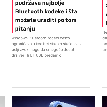
podržava najbolje
Bluetooth kodeke i šta
možete uraditi po tom
pitanju
Ne
Windows Bluetooth kodeci često
da
ograničavaju kvalitet skupih slušalica, ali
po
bolji zvuk mogu da omoguće dodatni
ur
drajveri ili BT USB predajnici