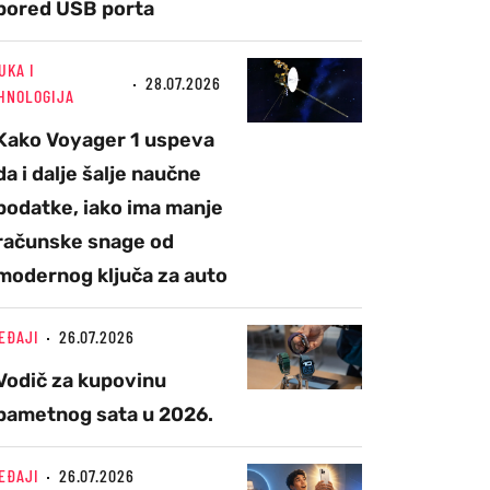
pored USB porta
UKA I
28.07.2026
HNOLOGIJA
Kako Voyager 1 uspeva
da i dalje šalje naučne
podatke, iako ima manje
računske snage od
modernog ključa za auto
EĐAJI
26.07.2026
Vodič za kupovinu
pametnog sata u 2026.
EĐAJI
26.07.2026