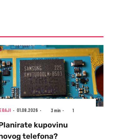
EĐAJI
01.08.2026
3 min
1
Planirate kupovinu
novog telefona?