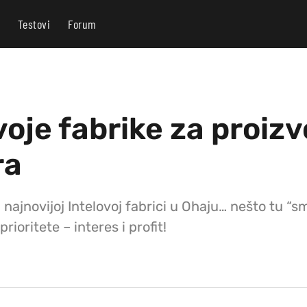
Testovi
Forum
voje fabrike za proiz
ra
ajnovijoj Intelovoj fabrici u Ohaju… nešto tu “smrdi
ioritete – interes i profit!