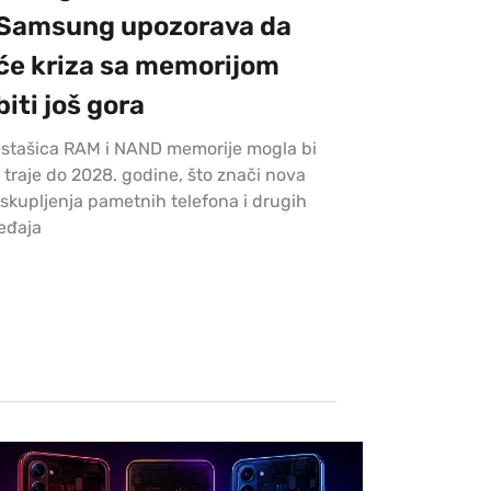
Samsung upozorava da
će kriza sa memorijom
biti još gora
stašica RAM i NAND memorije mogla bi
 traje do 2028. godine, što znači nova
skupljenja pametnih telefona i drugih
eđaja