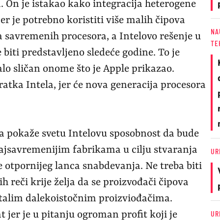
va. On je istakao kako integracija heterogene
 jer je potrebno koristiti više malih čipova
NA
na savremenih procesora, a Intelovo rešenje u
TE
biti predstavljeno sledeće godine. To je
o sličan onome što je Apple prikazao.
vratka Intela, jer će nova generacija procesora
da pokaže svetu Intelovu sposobnost da bude
 najsavremenijim fabrikama u cilju stvaranja
UR
 otpornijeg lanca snabdevanja. Ne treba biti
 reči krije želja da se proizvođači čipova
talim dalekoistočnim proizviođačima.
UR
jer je u pitanju ogroman profit koji je