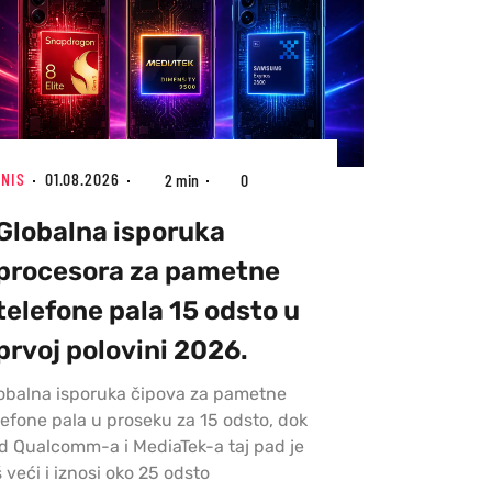
ZNIS
01.08.2026
2 min
0
Globalna isporuka
procesora za pametne
telefone pala 15 odsto u
prvoj polovini 2026.
obalna isporuka čipova za pametne
lefone pala u proseku za 15 odsto, dok
d Qualcomm-a i MediaTek-a taj pad je
š veći i iznosi oko 25 odsto