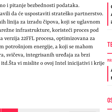
mo i pitanje bezbednosti podataka.
avili da će uspostaviti strateško partnerstvo.
nih linija za izradu čipova, koji se uglavnom
 mrežne infrastrukture, koristeći proces pod
na verzija 22FFL procesa, optimizovana za
T
om potrošnjom energije, a koji se mahom
ra, svičeva, integrisanih uređaja za brzi
MR
.Šta vi mislite o ovoj Intel inicijativi i krije
O