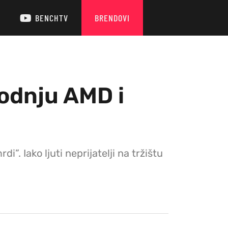
BENCHTV
BRENDOVI
vodnju AMD i
”. Iako ljuti neprijatelji na tržištu