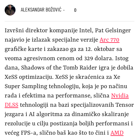
ALEKSANDAR BOŽOVIĆ
0
Izvršni direktor kompanije Intel, Pat Gelsinger
najavio je izlazak specijalne verzije
Arc 770
grafičke karte i zakazao ga za 12. oktobar sa
veoma agresivnom cenom od 329 dolara. Istog
dana, Shadows of the Tomb Raider igra je dobila
XeSS optimizaciju. XeSS je skraćenica za Xe
Super Sampling tehnologiju, koja je po načinu
rada i efektima na performanse, slična
Nvidia
DLSS
tehnologiji na bazi specijalizovanih Tensor
jezgara i AI algoritma za dinamičko skaliranje
rezolucije u cilju postizanja boljih performansi i
većeg FPS-a, slično baš kao što to čini i
AMD