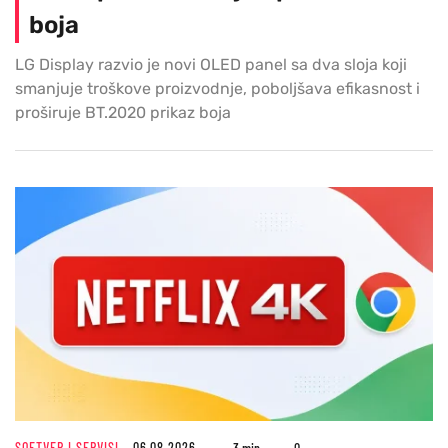
boja
LG Display razvio je novi OLED panel sa dva sloja koji
smanjuje troškove proizvodnje, poboljšava efikasnost i
proširuje BT.2020 prikaz boja
SOFTVER I SERVISI
06.08.2026