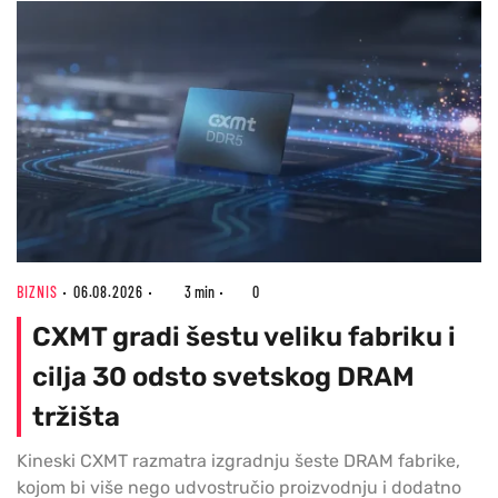
BIZNIS
06.08.2026
3 min
0
CXMT gradi šestu veliku fabriku i
cilja 30 odsto svetskog DRAM
tržišta
Kineski CXMT razmatra izgradnju šeste DRAM fabrike,
kojom bi više nego udvostručio proizvodnju i dodatno