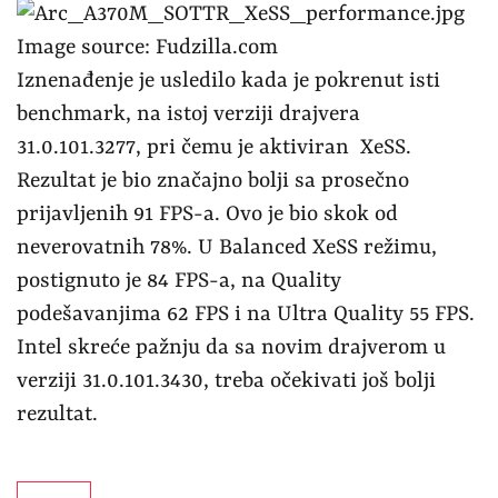
Image source: Fudzilla.com
Iznenađenje je usledilo kada je pokrenut isti
benchmark, na istoj verziji drajvera
31.0.101.3277, pri čemu je aktiviran XeSS.
Rezultat je bio značajno bolji sa prosečno
prijavljenih 91 FPS-a. Ovo je bio skok od
neverovatnih 78%. U Balanced XeSS režimu,
postignuto je 84 FPS-a, na Quality
podešavanjima 62 FPS i na Ultra Quality 55 FPS.
Intel skreće pažnju da sa novim drajverom u
verziji 31.0.101.3430, treba očekivati još bolji
rezultat.