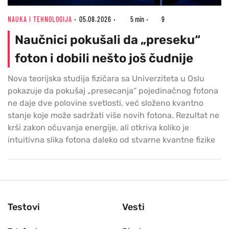
NAUKA I TEHNOLOGIJA
05.08.2026
5 min
9
Naučnici pokušali da „preseku“
foton i dobili nešto još čudnije
Nova teorijska studija fizičara sa Univerziteta u Oslu
pokazuje da pokušaj „presecanja“ pojedinačnog fotona
ne daje dve polovine svetlosti, već složeno kvantno
stanje koje može sadržati više novih fotona. Rezultat ne
krši zakon očuvanja energije, ali otkriva koliko je
intuitivna slika fotona daleko od stvarne kvantne fizike
Testovi
Vesti