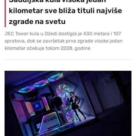
kilometar sve bliža tituli najviše
zgrade na svetu
JEC Tower kula u Džedi dostigla je 430 metara i 107
spratova, dok se završetak prve zgrade visoke jedan
kilometar očekuje tokom 2028. godine