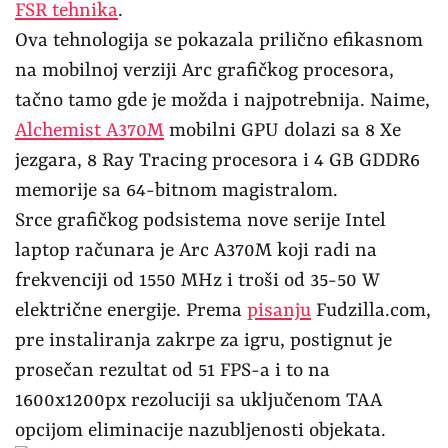
FSR tehnika
.
Ova tehnologija se pokazala prilično efikasnom
na mobilnoj verziji Arc grafičkog procesora,
tačno tamo gde je možda i najpotrebnija. Naime,
Alchemist A370M
mobilni GPU dolazi sa 8 Xe
jezgara, 8 Ray Tracing procesora i 4 GB GDDR6
memorije sa 64-bitnom magistralom.
Srce grafičkog podsistema nove serije Intel
laptop računara je Arc A370M koji radi na
frekvenciji od 1550 MHz i troši od 35-50 W
električne energije. Prema
pisanju
Fudzilla.com,
pre instaliranja zakrpe za igru, postignut je
prosečan rezultat od 51 FPS-a i to na
1600x1200px rezoluciji sa uključenom TAA
opcijom eliminacije nazubljenosti objekata.