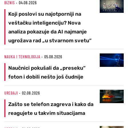
BIZNIS
04.08.2026
Koji poslovi su najotporniji na
veštačku inteligenciju? Nova
analiza pokazuje da AI najmanje
ugrožava rad „u stvarnom svetu“
NAUKA I TEHNOLOGIJA
05.08.2026
Naučnici pokušali da „preseku“
foton i dobili nešto još čudnije
UREĐAJI
02.08.2026
Zašto se telefon zagreva i kako da
reagujete u takvim situacijama