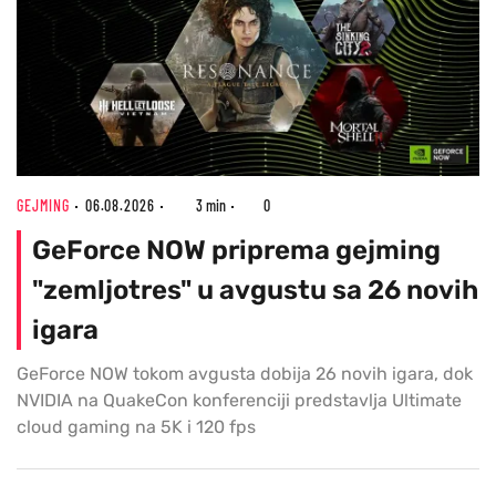
GEJMING
06.08.2026
3 min
0
GeForce NOW priprema gejming
"zemljotres" u avgustu sa 26 novih
igara
GeForce NOW tokom avgusta dobija 26 novih igara, dok
NVIDIA na QuakeCon konferenciji predstavlja Ultimate
cloud gaming na 5K i 120 fps