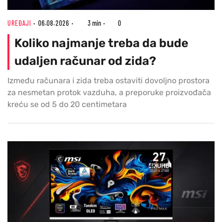
UREĐAJI
06.08.2026
3 min
0
Koliko najmanje treba da bude
udaljen računar od zida?
Između računara i zida treba ostaviti dovoljno prostora
za nesmetan protok vazduha, a preporuke proizvođača
kreću se od 5 do 20 centimetara