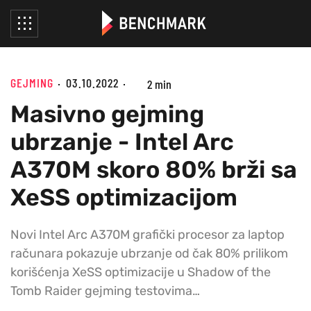
GEJMING
03.10.2022
2 min
Masivno gejming
ubrzanje - Intel Arc
A370M skoro 80% brži sa
XeSS optimizacijom
Novi Intel Arc A370M grafički procesor za laptop
računara pokazuje ubrzanje od čak 80% prilikom
korišćenja XeSS optimizacije u Shadow of the
Tomb Raider gejming testovima…