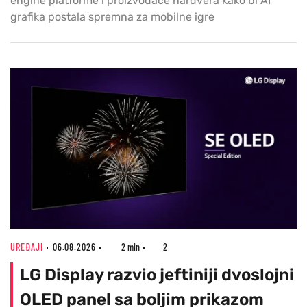
engine platforme i proizvođače hardvera kako bi AI
grafika postala spremna za mobilne igre
UREĐAJI
06.08.2026
2 min
2
LG Display razvio jeftiniji dvoslojni
OLED panel sa boljim prikazom