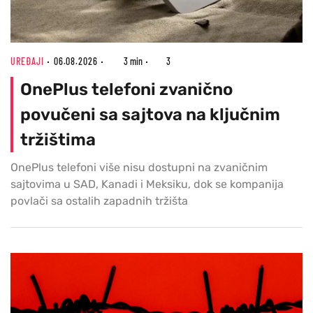
UREĐAJI
06.08.2026
3 min
3
OnePlus telefoni zvanično
povučeni sa sajtova na ključnim
tržištima
OnePlus telefoni više nisu dostupni na zvaničnim
sajtovima u SAD, Kanadi i Meksiku, dok se kompanija
povlači sa ostalih zapadnih tržišta