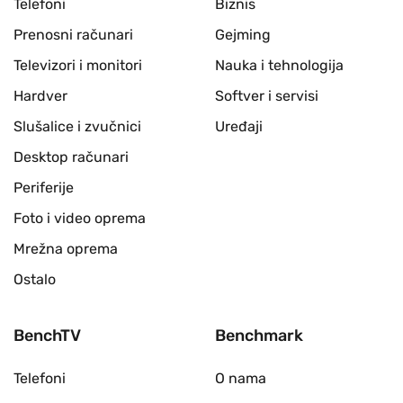
Telefoni
Biznis
Prenosni računari
Gejming
Televizori i monitori
Nauka i tehnologija
Hardver
Softver i servisi
Slušalice i zvučnici
Uređaji
Desktop računari
Periferije
Foto i video oprema
Mrežna oprema
Ostalo
BenchTV
Benchmark
Telefoni
O nama