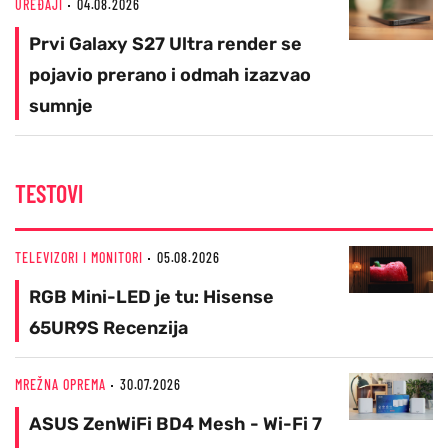
UREĐAJI
04.08.2026
Prvi Galaxy S27 Ultra render se
pojavio prerano i odmah izazvao
sumnje
TESTOVI
TELEVIZORI I MONITORI
05.08.2026
RGB Mini-LED je tu: Hisense
65UR9S Recenzija
MREŽNA OPREMA
30.07.2026
ASUS ZenWiFi BD4 Mesh - Wi-Fi 7