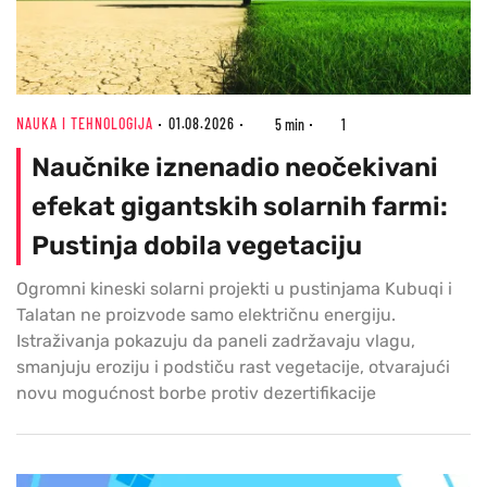
NAUKA I TEHNOLOGIJA
01.08.2026
5 min
1
Naučnike iznenadio neočekivani
efekat gigantskih solarnih farmi:
Pustinja dobila vegetaciju
Ogromni kineski solarni projekti u pustinjama Kubuqi i
Talatan ne proizvode samo električnu energiju.
Istraživanja pokazuju da paneli zadržavaju vlagu,
smanjuju eroziju i podstiču rast vegetacije, otvarajući
novu mogućnost borbe protiv dezertifikacije