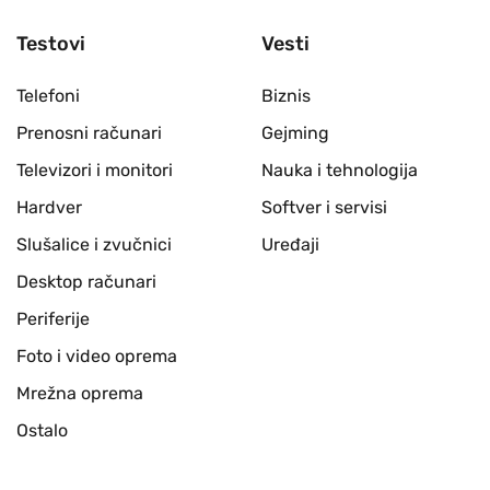
Testovi
Vesti
Telefoni
Biznis
Prenosni računari
Gejming
Televizori i monitori
Nauka i tehnologija
Hardver
Softver i servisi
Slušalice i zvučnici
Uređaji
Desktop računari
Periferije
Foto i video oprema
Mrežna oprema
Ostalo