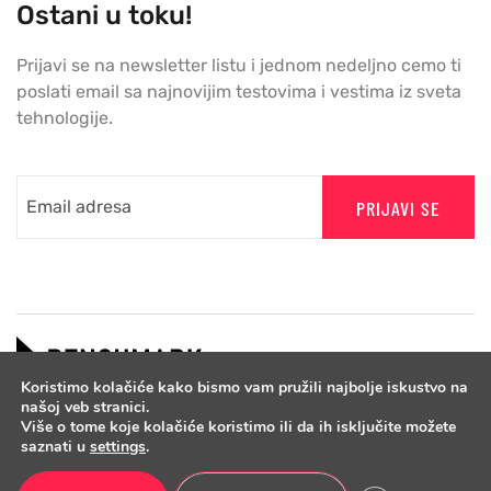
Ostani u toku!
Prijavi se na newsletter listu i jednom nedeljno cemo ti
poslati email sa najnovijim testovima i vestima iz sveta
tehnologije.
PRIJAVI SE
Koristimo kolačiće kako bismo vam pružili najbolje iskustvo na
našoj veb stranici.
Više o tome koje kolačiće koristimo ili da ih isključite možete
saznati u
settings
.