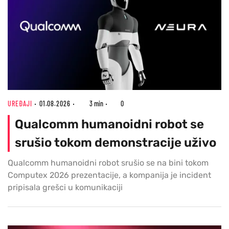
UREĐAJI
01.08.2026
3 min
0
Qualcomm humanoidni robot se
srušio tokom demonstracije uživo
Qualcomm humanoidni robot srušio se na bini tokom
Computex 2026 prezentacije, a kompanija je incident
pripisala grešci u komunikaciji