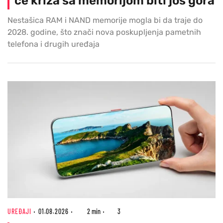
će kriza sa memorijom biti još gora
Nestašica RAM i NAND memorije mogla bi da traje do
2028. godine, što znači nova poskupljenja pametnih
telefona i drugih uređaja
UREĐAJI
01.08.2026
2 min
3