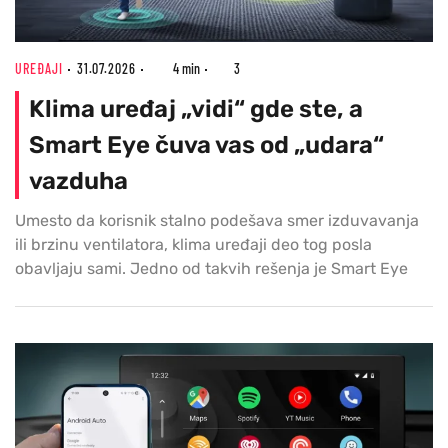
UREĐAJI
31.07.2026
4 min
3
Klima uređaj „vidi“ gde ste, a
Smart Eye čuva vas od „udara“
vazduha
Umesto da korisnik stalno podešava smer izduvavanja
ili brzinu ventilatora, klima uređaji deo tog posla
obavljaju sami. Jedno od takvih rešenja je Smart Eye