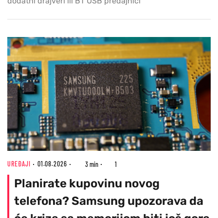
dodatni drajveri ili BT USB predajnici
UREĐAJI
01.08.2026
3 min
1
Planirate kupovinu novog
telefona? Samsung upozorava da