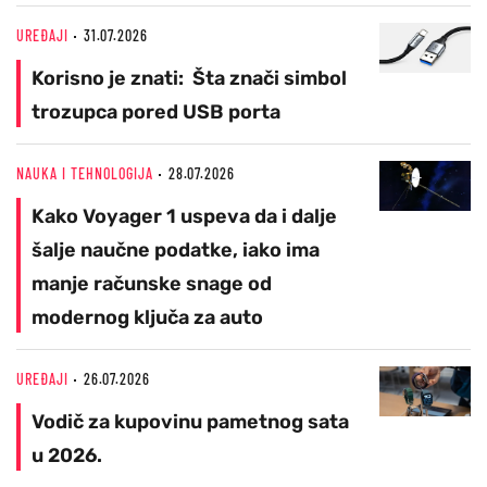
UREĐAJI
31.07.2026
Korisno je znati: Šta znači simbol
trozupca pored USB porta
NAUKA I TEHNOLOGIJA
28.07.2026
Kako Voyager 1 uspeva da i dalje
šalje naučne podatke, iako ima
manje računske snage od
modernog ključa za auto
UREĐAJI
26.07.2026
Vodič za kupovinu pametnog sata
u 2026.