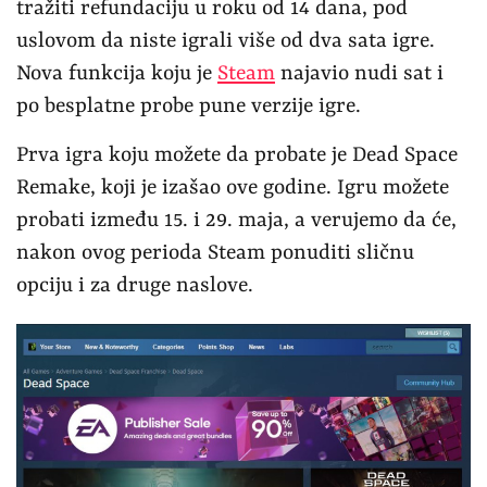
tražiti refundaciju u roku od 14 dana, pod
uslovom da niste igrali više od dva sata igre.
Nova funkcija koju je
Steam
najavio nudi sat i
po besplatne probe pune verzije igre.
Prva igra koju možete da probate je Dead Space
Remake, koji je izašao ove godine. Igru možete
probati između 15. i 29. maja, a verujemo da će,
nakon ovog perioda Steam ponuditi sličnu
opciju i za druge naslove.