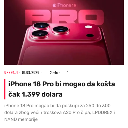
UREĐAJI
01.08.2026
2 min
1
iPhone 18 Pro bi mogao da košta
čak 1.399 dolara
iPhone 18 Pro mogao bi da poskupi za 250 do 300
dolara zbog većih troškova A20 Pro čipa, LPDDR5X i
NAND memorije