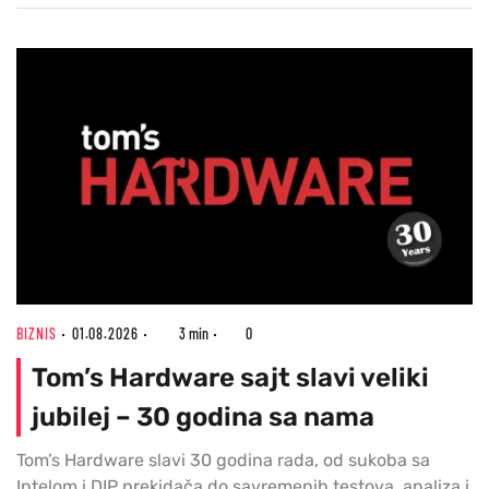
BIZNIS
01.08.2026
3 min
0
Tom’s Hardware sajt slavi veliki
jubilej – 30 godina sa nama
Tom’s Hardware slavi 30 godina rada, od sukoba sa
Intelom i DIP prekidača do savremenih testova, analiza i