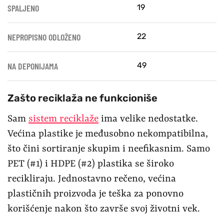
SPALJENO
19
NEPROPISNO ODLOŽENO
22
NA DEPONIJAMA
49
Zašto reciklaža ne funkcioniše
Sam
sistem reciklaže
ima velike nedostatke.
Većina plastike je međusobno nekompatibilna,
što čini sortiranje skupim i neefikasnim. Samo
PET (#1) i HDPE (#2) plastika se široko
recikliraju. Jednostavno rečeno, većina
plastičnih proizvoda je teška za ponovno
korišćenje nakon što završe svoj životni vek.