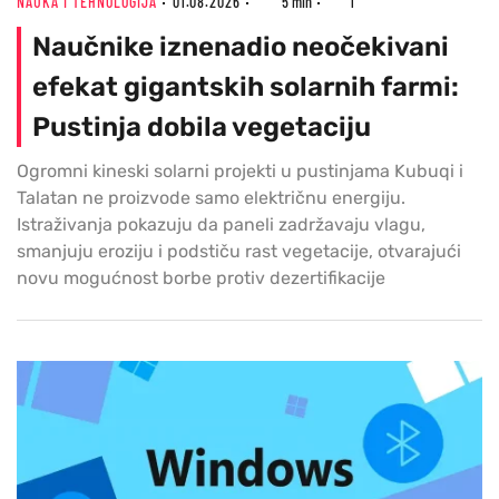
NAUKA I TEHNOLOGIJA
01.08.2026
5 min
1
Naučnike iznenadio neočekivani
efekat gigantskih solarnih farmi:
Pustinja dobila vegetaciju
Ogromni kineski solarni projekti u pustinjama Kubuqi i
Talatan ne proizvode samo električnu energiju.
Istraživanja pokazuju da paneli zadržavaju vlagu,
smanjuju eroziju i podstiču rast vegetacije, otvarajući
novu mogućnost borbe protiv dezertifikacije