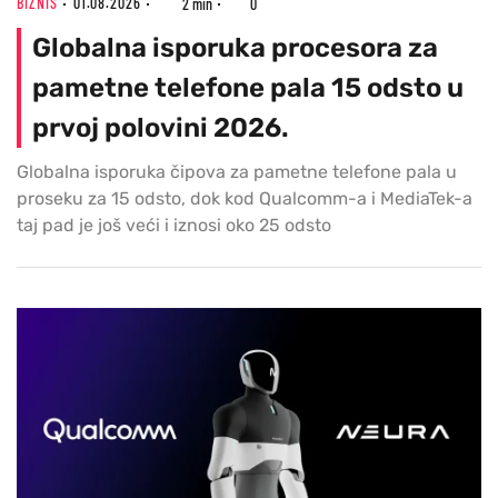
BIZNIS
01.08.2026
2 min
0
Globalna isporuka procesora za
pametne telefone pala 15 odsto u
prvoj polovini 2026.
Globalna isporuka čipova za pametne telefone pala u
proseku za 15 odsto, dok kod Qualcomm-a i MediaTek-a
taj pad je još veći i iznosi oko 25 odsto