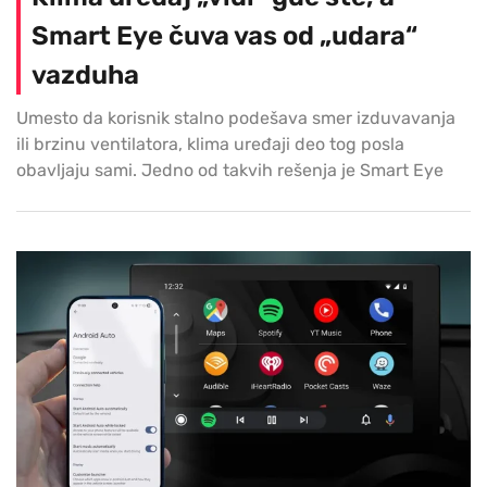
Smart Eye čuva vas od „udara“
vazduha
Umesto da korisnik stalno podešava smer izduvavanja
ili brzinu ventilatora, klima uređaji deo tog posla
obavljaju sami. Jedno od takvih rešenja je Smart Eye