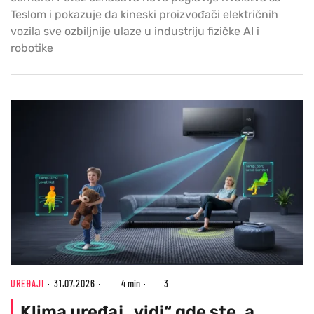
Teslom i pokazuje da kineski proizvođači električnih
vozila sve ozbiljnije ulaze u industriju fizičke AI i
robotike
UREĐAJI
31.07.2026
4 min
3
Klima uređaj „vidi“ gde ste, a