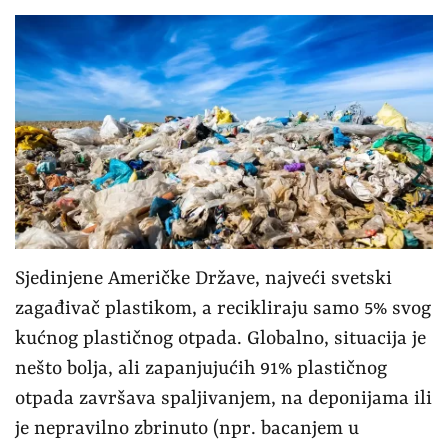
Sjedinjene Američke Države, najveći svetski
zagađivač plastikom, a recikliraju samo 5% svog
kućnog plastičnog otpada. Globalno, situacija je
nešto bolja, ali zapanjujućih 91% plastičnog
otpada završava spaljivanjem, na deponijama ili
je nepravilno zbrinuto (npr. bacanjem u