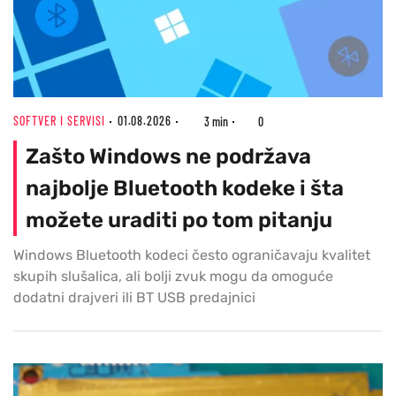
SOFTVER I SERVISI
01.08.2026
3 min
0
Zašto Windows ne podržava
najbolje Bluetooth kodeke i šta
možete uraditi po tom pitanju
Windows Bluetooth kodeci često ograničavaju kvalitet
skupih slušalica, ali bolji zvuk mogu da omoguće
dodatni drajveri ili BT USB predajnici