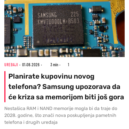
UREĐAJI
01.08.2026
3 min
1
Planirate kupovinu novog
telefona? Samsung upozorava da
će kriza sa memorijom biti još gora
Nestašica RAM i NAND memorije mogla bi da traje do
2028. godine, što znači nova poskupljenja pametnih
telefona i drugih uređaja