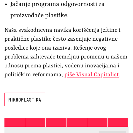
Jačanje programa odgovornosti za
proizvođače plastike.
Naša svakodnevna navika korišćenja jeftine i
praktične plastike često zasenjuje negativne
posledice koje ona izaziva. Rešenje ovog
problema zahtevaće temeljnu promenu u našem
odnosu prema plastici, vođenu inovacijama i
političkim reformama,
piše Visual Capitalist
.
MIKROPLASTIKA