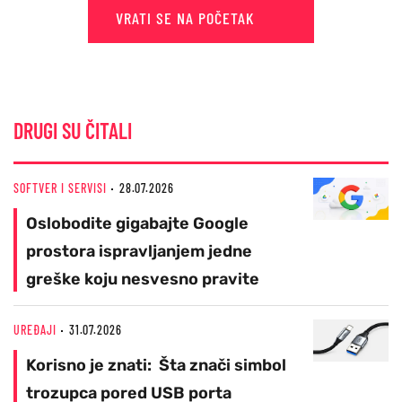
VRATI SE NA POČETAK
DRUGI SU ČITALI
SOFTVER I SERVISI
28.07.2026
Oslobodite gigabajte Google
prostora ispravljanjem jedne
greške koju nesvesno pravite
UREĐAJI
31.07.2026
Korisno je znati: Šta znači simbol
trozupca pored USB porta