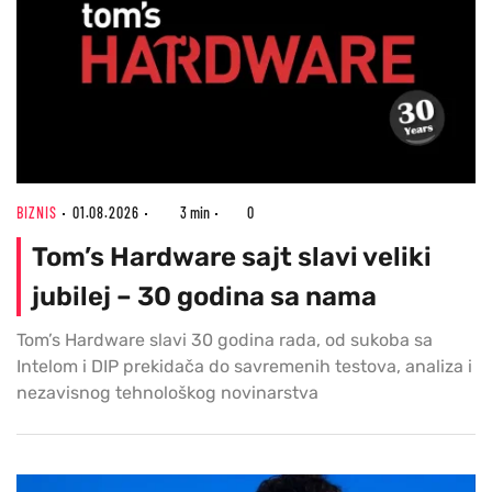
BIZNIS
01.08.2026
3 min
0
Tom’s Hardware sajt slavi veliki
jubilej – 30 godina sa nama
Tom’s Hardware slavi 30 godina rada, od sukoba sa
Intelom i DIP prekidača do savremenih testova, analiza i
nezavisnog tehnološkog novinarstva