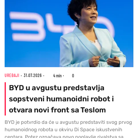
UREĐAJI
31.07.2026
4 min
0
BYD u avgustu predstavlja
sopstveni humanoidni robot i
otvara novi front sa Teslom
BYD je potvrdio da će u avgustu predstaviti svog prvog
humanoidnog robota u okviru Di Space iskustvenih
centara. Potez označava novo poglavlje rivalstva sa