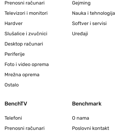
Prenosni računari
Gejming
Televizori i monitori
Nauka i tehnologija
Hardver
Softver i servisi
Slušalice i zvučnici
Uređaji
Desktop računari
Periferije
Foto i video oprema
Mrežna oprema
Ostalo
BenchTV
Benchmark
Telefoni
O nama
Prenosni računari
Poslovni kontakt