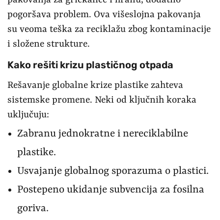
pakovanja za grickalice i hranu, dodatno
pogoršava problem. Ova višeslojna pakovanja
su veoma teška za reciklažu zbog kontaminacije
i složene strukture.
Kako rešiti krizu plastičnog otpada
Rešavanje globalne krize plastike zahteva
sistemske promene. Neki od ključnih koraka
uključuju:
Zabranu jednokratne i nereciklabilne
plastike.
Usvajanje globalnog sporazuma o plastici.
Postepeno ukidanje subvencija za fosilna
goriva.