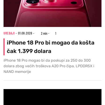
UREĐAJI
01.08.2026
2 min
1
iPhone 18 Pro bi mogao da košta
čak 1.399 dolara
iPhone 18 Pro mogao bi da poskupi za 250 do 300
dolara zbog većih troškova A20 Pro čipa, LPDDR5X i
NAND memorije