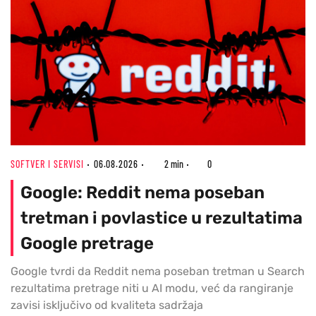
SOFTVER I SERVISI
06.08.2026
2 min
0
Google: Reddit nema poseban
tretman i povlastice u rezultatima
Google pretrage
Google tvrdi da Reddit nema poseban tretman u Search
rezultatima pretrage niti u AI modu, već da rangiranje
zavisi isključivo od kvaliteta sadržaja