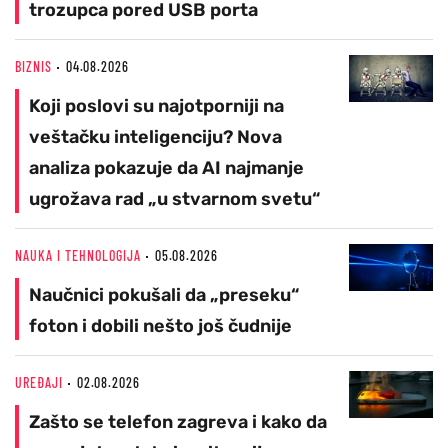
trozupca pored USB porta
BIZNIS
04.08.2026
Koji poslovi su najotporniji na
veštačku inteligenciju? Nova
analiza pokazuje da AI najmanje
ugrožava rad „u stvarnom svetu“
NAUKA I TEHNOLOGIJA
05.08.2026
Naučnici pokušali da „preseku“
foton i dobili nešto još čudnije
UREĐAJI
02.08.2026
Zašto se telefon zagreva i kako da