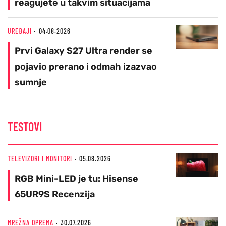
reagujete u takvim situacijama
UREĐAJI
04.08.2026
Prvi Galaxy S27 Ultra render se
pojavio prerano i odmah izazvao
sumnje
TESTOVI
TELEVIZORI I MONITORI
05.08.2026
RGB Mini-LED je tu: Hisense
65UR9S Recenzija
MREŽNA OPREMA
30.07.2026