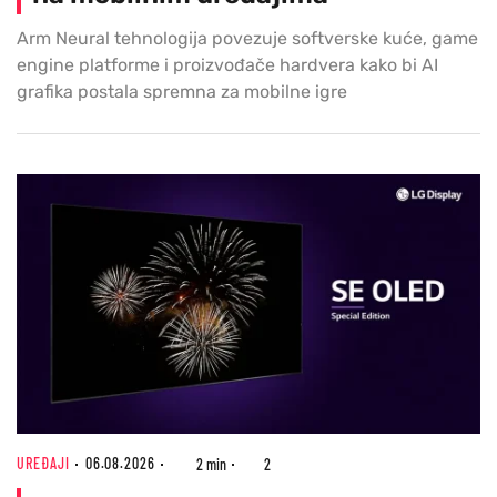
Arm Neural tehnologija povezuje softverske kuće, game
engine platforme i proizvođače hardvera kako bi AI
grafika postala spremna za mobilne igre
UREĐAJI
06.08.2026
2 min
2