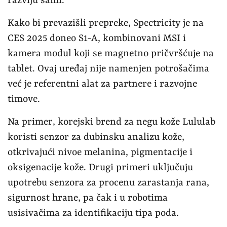
razviju sami.“
Kako bi prevazišli prepreke, Spectricity je na
CES 2025 doneo S1-A, kombinovani MSI i
kamera modul koji se magnetno pričvršćuje na
tablet. Ovaj uređaj nije namenjen potrošačima
već je referentni alat za partnere i razvojne
timove.
Na primer, korejski brend za negu kože Lululab
koristi senzor za dubinsku analizu kože,
otkrivajući nivoe melanina, pigmentacije i
oksigenacije kože. Drugi primeri uključuju
upotrebu senzora za procenu zarastanja rana,
sigurnost hrane, pa čak i u robotima
usisivačima za identifikaciju tipa poda.