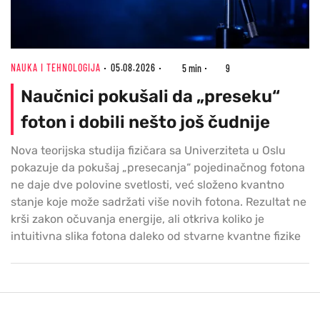
NAUKA I TEHNOLOGIJA
05.08.2026
5 min
9
Naučnici pokušali da „preseku“
foton i dobili nešto još čudnije
Nova teorijska studija fizičara sa Univerziteta u Oslu
pokazuje da pokušaj „presecanja“ pojedinačnog fotona
ne daje dve polovine svetlosti, već složeno kvantno
stanje koje može sadržati više novih fotona. Rezultat ne
krši zakon očuvanja energije, ali otkriva koliko je
intuitivna slika fotona daleko od stvarne kvantne fizike