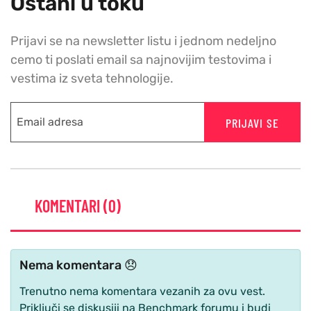
Ostani u toku
Prijavi se na newsletter listu i jednom nedeljno
cemo ti poslati email sa najnovijim testovima i
vestima iz sveta tehnologije.
PRIJAVI SE
KOMENTARI (0)
Nema komentara 😞
Trenutno nema komentara vezanih za ovu vest.
Priključi se diskusiji na Benchmark forumu i budi