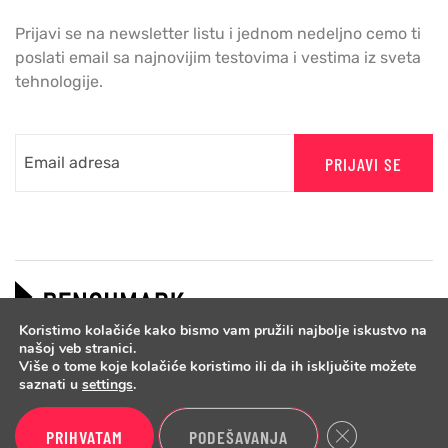
Prijavi se na newsletter listu i jednom nedeljno cemo ti
poslati email sa najnovijim testovima i vestima iz sveta
tehnologije.
PRIJAVI SE
Koristimo kolačiće kako bismo vam pružili najbolje iskustvo na
našoj veb stranici.
Više o tome koje kolačiće koristimo ili da ih isključite možete
saznati u
settings
.
Close GDPR Cook
PRIHVATAM
PODEŠAVANJA