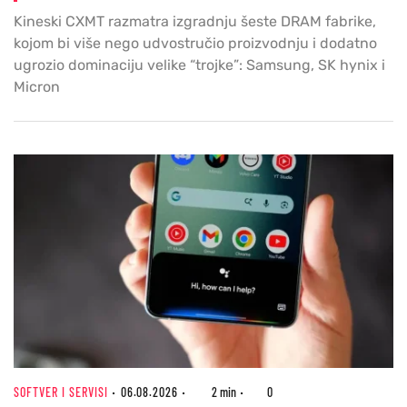
Kineski CXMT razmatra izgradnju šeste DRAM fabrike,
kojom bi više nego udvostručio proizvodnju i dodatno
ugrozio dominaciju velike “trojke”: Samsung, SK hynix i
Micron
SOFTVER I SERVISI
06.08.2026
2 min
0