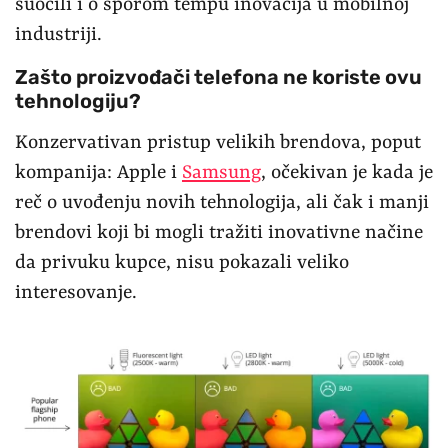
suočili i o sporom tempu inovacija u mobilnoj
industriji.
Zašto proizvođači telefona ne koriste ovu
tehnologiju?
Konzervativan pristup velikih brendova, poput
kompanija: Apple i
Samsung
, očekivan je kada je
reč o uvođenju novih tehnologija, ali čak i manji
brendovi koji bi mogli tražiti inovativne načine
da privuku kupce, nisu pokazali veliko
interesovanje.