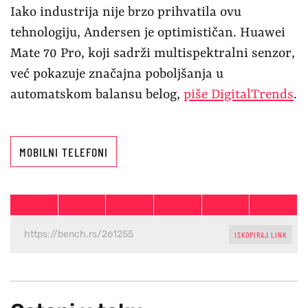
Iako industrija nije brzo prihvatila ovu
tehnologiju, Andersen je optimističan. Huawei
Mate 70 Pro, koji sadrži multispektralni senzor,
već pokazuje značajna poboljšanja u
automatskom balansu belog,
piše DigitalTrends
.
MOBILNI TELEFONI
ISKOPIRAJ LINK