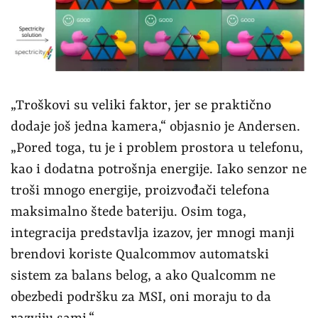
„Troškovi su veliki faktor, jer se praktično
dodaje još jedna kamera,“ objasnio je Andersen.
„Pored toga, tu je i problem prostora u telefonu,
kao i dodatna potrošnja energije. Iako senzor ne
troši mnogo energije, proizvođači telefona
maksimalno štede bateriju. Osim toga,
integracija predstavlja izazov, jer mnogi manji
brendovi koriste Qualcommov automatski
sistem za balans belog, a ako Qualcomm ne
obezbedi podršku za MSI, oni moraju to da