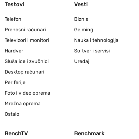
Testovi
Vesti
Telefoni
Biznis
Prenosni računari
Gejming
Televizori i monitori
Nauka i tehnologija
Hardver
Softver i servisi
Slušalice i zvučnici
Uređaji
Desktop računari
Periferije
Foto i video oprema
Mrežna oprema
Ostalo
BenchTV
Benchmark