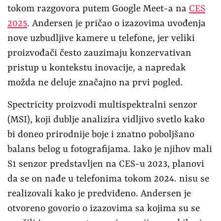
tokom razgovora putem Google Meet-a na
CES
2025
. Andersen je pričao o izazovima uvođenja
nove uzbudljive kamere u telefone, jer veliki
proizvođači često zauzimaju konzervativan
pristup u kontekstu inovacije, a napredak
možda ne deluje značajno na prvi pogled.
Spectricity proizvodi multispektralni senzor
(MSI), koji dublje analizira vidljivo svetlo kako
bi doneo prirodnije boje i znatno poboljšano
balans belog u fotografijama. Iako je njihov mali
S1 senzor predstavljen na CES-u 2023, planovi
da se on nađe u telefonima tokom 2024. nisu se
realizovali kako je predviđeno. Andersen je
otvoreno govorio o izazovima sa kojima su se