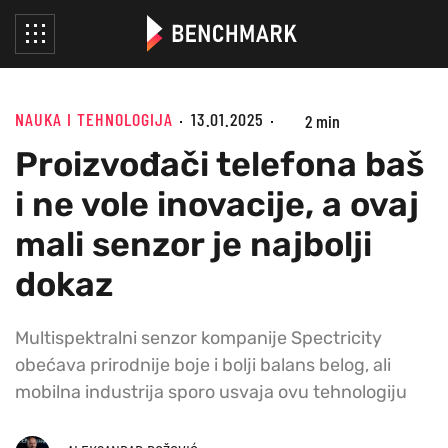
NAUKA I TEHNOLOGIJA
13.01.2025
2 min
Proizvođači telefona baš
i ne vole inovacije, a ovaj
mali senzor je najbolji
dokaz
Multispektralni senzor kompanije Spectricity
obećava prirodnije boje i bolji balans belog, ali
mobilna industrija sporo usvaja ovu tehnologiju