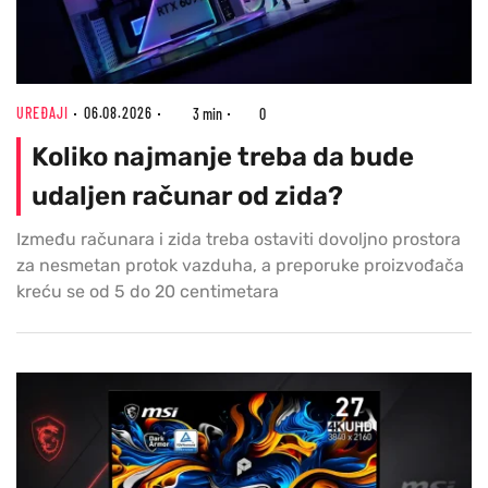
UREĐAJI
06.08.2026
3 min
0
Koliko najmanje treba da bude
udaljen računar od zida?
Između računara i zida treba ostaviti dovoljno prostora
za nesmetan protok vazduha, a preporuke proizvođača
kreću se od 5 do 20 centimetara