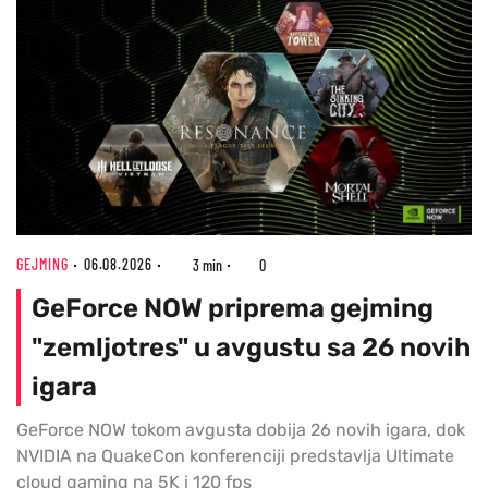
GEJMING
06.08.2026
3 min
0
GeForce NOW priprema gejming
"zemljotres" u avgustu sa 26 novih
igara
GeForce NOW tokom avgusta dobija 26 novih igara, dok
NVIDIA na QuakeCon konferenciji predstavlja Ultimate
cloud gaming na 5K i 120 fps