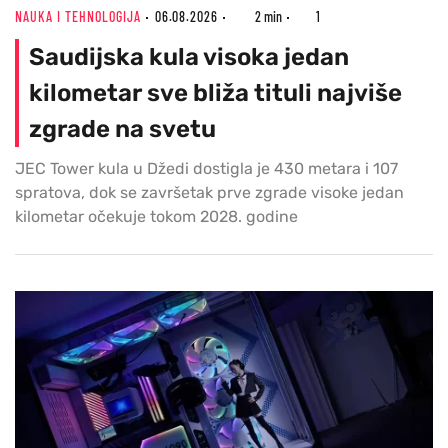
NAUKA I TEHNOLOGIJA
06.08.2026
2 min
1
Saudijska kula visoka jedan
kilometar sve bliža tituli najviše
zgrade na svetu
JEC Tower kula u Džedi dostigla je 430 metara i 107
spratova, dok se završetak prve zgrade visoke jedan
kilometar očekuje tokom 2028. godine