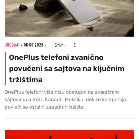
UREĐAJI
06.08.2026
3 min
3
OnePlus telefoni zvanično
povučeni sa sajtova na ključnim
tržištima
OnePlus telefoni više nisu dostupni na zvaničnim
sajtovima u SAD, Kanadi i Meksiku, dok se kompanija
povlači sa ostalih zapadnih tržišta