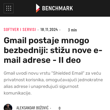
SOFTVER I SERVISI
18.11.2024
3 min
Gmail postaje mnogo
bezbedniji: stižu nove e-
mail adrese - II deo
Gmail uvodi novu vrstu "Shielded Email" za veću
privatnost korisnika, omogućavajući jednokratne
alias adrese i unapređujući sigurnost
komunikacije.
ALEKSANDAR BOŽOVIĆ
0