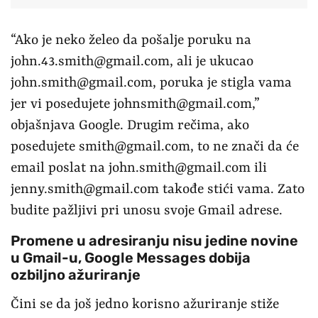
“Ako je neko želeo da pošalje poruku na
john.43.smith@gmail.com
, ali je ukucao
john.smith@gmail.com
, poruka je stigla vama
jer vi posedujete
johnsmith@gmail.com
,”
objašnjava Google. Drugim rečima, ako
posedujete
smith@gmail.com
, to ne znači da će
email poslat na
john.smith@gmail.com
ili
jenny.smith@gmail.com
takođe stići vama. Zato
budite pažljivi pri unosu svoje Gmail adrese.
Promene u adresiranju nisu jedine novine
u Gmail-u, Google Messages dobija
ozbiljno ažuriranje
Čini se da još jedno korisno ažuriranje stiže