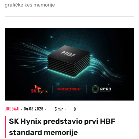
grafičke keš memorije
UREĐAJI
04.08.2026
3 min
0
SK Hynix predstavio prvi HBF
standard memorije