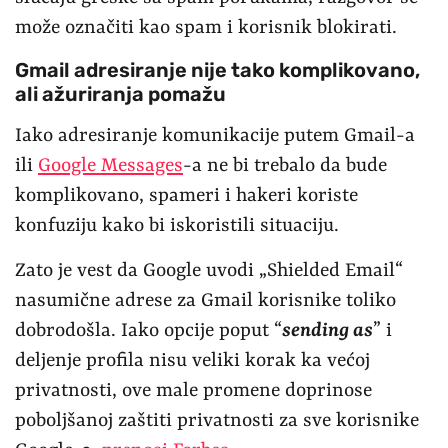
može označiti kao spam i korisnik blokirati.
Gmail adresiranje nije tako komplikovano,
ali ažuriranja pomažu
Iako adresiranje komunikacije putem Gmail-a
ili
Google Messages
-a ne bi trebalo da bude
komplikovano, spameri i hakeri koriste
konfuziju kako bi iskoristili situaciju.
Zato je vest da Google uvodi „Shielded Email“
nasumične adrese za Gmail korisnike toliko
dobrodošla. Iako opcije poput “
sending as
” i
deljenje profila nisu veliki korak ka većoj
privatnosti, ove male promene doprinose
poboljšanoj zaštiti privatnosti za sve korisnike