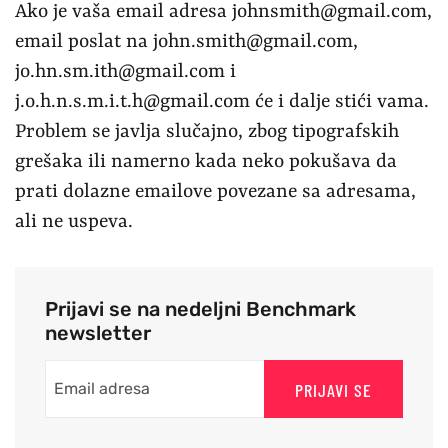
Ako je vaša email adresa
johnsmith@gmail.com
,
email poslat na
john.smith@gmail.com
,
jo.hn.sm.ith@gmail.com
i
j.o.h.n.s.m.i.t.h@gmail.com
će i dalje stići vama.
Problem se javlja slučajno, zbog tipografskih
grešaka ili namerno kada neko pokušava da
prati dolazne emailove povezane sa adresama,
ali ne uspeva.
Prijavi se na nedeljni Benchmark
newsletter
PRIJAVI SE