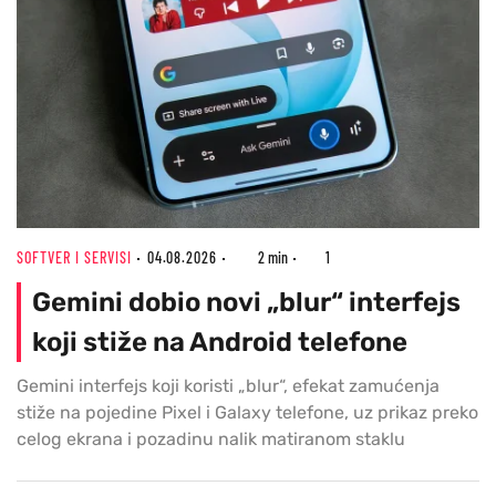
SOFTVER I SERVISI
04.08.2026
2 min
1
Gemini dobio novi „blur“ interfejs
koji stiže na Android telefone
Gemini interfejs koji koristi „blur“, efekat zamućenja
stiže na pojedine Pixel i Galaxy telefone, uz prikaz preko
celog ekrana i pozadinu nalik matiranom staklu