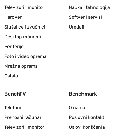
Televizori i monitori
Nauka i tehnologija
Hardver
Softver i servisi
Slušalice i zvučnici
Uređaji
Desktop računari
Periferije
Foto i video oprema
Mrežna oprema
Ostalo
BenchTV
Benchmark
Telefoni
O nama
Prenosni računari
Poslovni kontakt
Televizori i monitori
Uslovi korišćenja