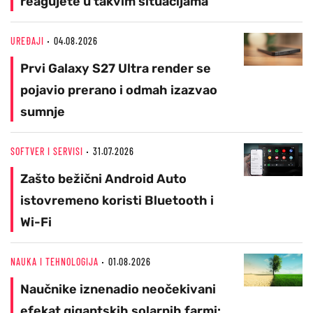
reagujete u takvim situacijama
UREĐAJI
04.08.2026
Prvi Galaxy S27 Ultra render se
pojavio prerano i odmah izazvao
sumnje
SOFTVER I SERVISI
31.07.2026
Zašto bežični Android Auto
istovremeno koristi Bluetooth i
Wi-Fi
NAUKA I TEHNOLOGIJA
01.08.2026
Naučnike iznenadio neočekivani
efekat gigantskih solarnih farmi: