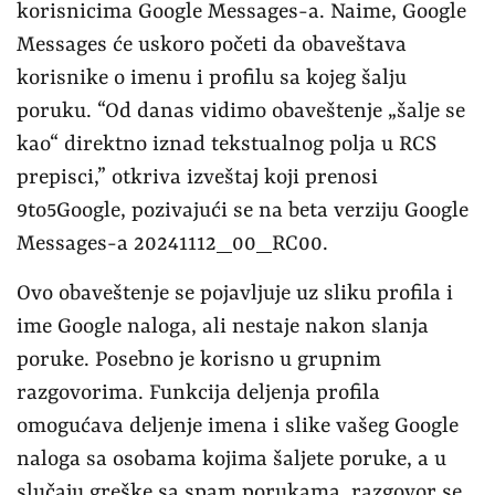
korisnicima Google Messages-a. Naime, Google
Messages će uskoro početi da obaveštava
korisnike o imenu i profilu sa kojeg šalju
poruku. “Od danas vidimo obaveštenje „šalje se
kao“ direktno iznad tekstualnog polja u RCS
prepisci,” otkriva izveštaj koji prenosi
9to5Google, pozivajući se na beta verziju Google
Messages-a 20241112_00_RC00.
Ovo obaveštenje se pojavljuje uz sliku profila i
ime Google naloga, ali nestaje nakon slanja
poruke. Posebno je korisno u grupnim
razgovorima. Funkcija deljenja profila
omogućava deljenje imena i slike vašeg Google
naloga sa osobama kojima šaljete poruke, a u
slučaju greške sa spam porukama, razgovor se