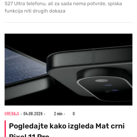
S27 Ultra telefonu, ali za sada nema potvrde, spiska
funkcija niti drugih dokaza
UREĐAJI
04.08.2026
2 min
0
Pogledajte kako izgleda Mat crni
Pixel 11 Pro