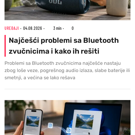
UREĐAJI
04.08.2026
3 min
0
Najčešći problemi sa Bluetooth
zvučnicima i kako ih rešiti
Problemi sa Bluetooth zvučnicima najčešće nastaju
zbog loše veze, pogrešnog audio izlaza, slabe baterije ili
smetnji, a većina se lako rešava