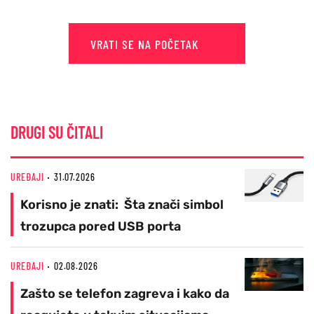
VRATI SE NA POČETAK
DRUGI SU ČITALI
UREĐAJI
31.07.2026
Korisno je znati: Šta znači simbol
trozupca pored USB porta
UREĐAJI
02.08.2026
Zašto se telefon zagreva i kako da