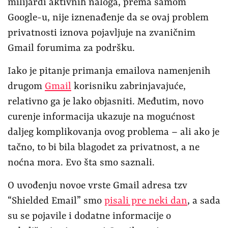
milijardi aktivnih naloga, prema samom
Google-u, nije iznenađenje da se ovaj problem
privatnosti iznova pojavljuje na zvaničnim
Gmail forumima za podršku.
Iako je pitanje primanja emailova namenjenih
drugom
Gmail
korisniku zabrinjavajuće,
relativno ga je lako objasniti. Međutim, novo
curenje informacija ukazuje na mogućnost
daljeg komplikovanja ovog problema – ali ako je
tačno, to bi bila blagodet za privatnost, a ne
noćna mora. Evo šta smo saznali.
O uvođenju novoe vrste Gmail adresa tzv
“Shielded Email” smo
pisali pre neki dan
, a sada
su se pojavile i dodatne informacije o