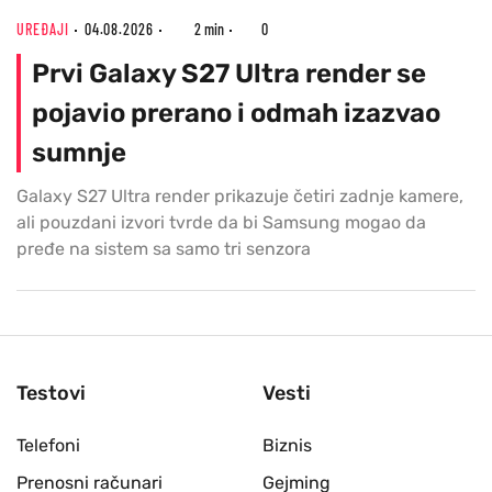
UREĐAJI
04.08.2026
2 min
0
Prvi Galaxy S27 Ultra render se
pojavio prerano i odmah izazvao
sumnje
Galaxy S27 Ultra render prikazuje četiri zadnje kamere,
ali pouzdani izvori tvrde da bi Samsung mogao da
pređe na sistem sa samo tri senzora
Testovi
Vesti
Telefoni
Biznis
Prenosni računari
Gejming