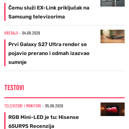
Čemu služi EX-Link priključak na
Samsung televizorima
UREĐAJI
04.08.2026
Prvi Galaxy S27 Ultra render se
pojavio prerano i odmah izazvao
sumnje
TESTOVI
TELEVIZORI I MONITORI
05.08.2026
RGB Mini-LED je tu: Hisense
65UR9S Recenzija