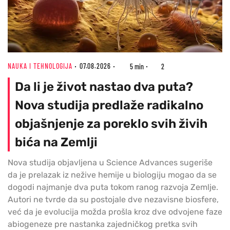
NAUKA I TEHNOLOGIJA
07.08.2026
5 min
2
Da li je život nastao dva puta?
Nova studija predlaže radikalno
objašnjenje za poreklo svih živih
bića na Zemlji
Nova studija objavljena u Science Advances sugeriše
da je prelazak iz nežive hemije u biologiju mogao da se
dogodi najmanje dva puta tokom ranog razvoja Zemlje.
Autori ne tvrde da su postojale dve nezavisne biosfere,
već da je evolucija možda prošla kroz dve odvojene faze
abiogeneze pre nastanka zajedničkog pretka svih