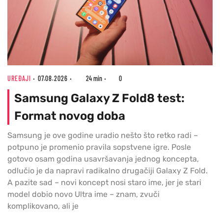
UREĐAJI
07.08.2026
24 min
0
Samsung Galaxy Z Fold8 test:
Format novog doba
Samsung je ove godine uradio nešto što retko radi –
potpuno je promenio pravila sopstvene igre. Posle
gotovo osam godina usavršavanja jednog koncepta,
odlučio je da napravi radikalno drugačiji Galaxy Z Fold.
A pazite sad – novi koncept nosi staro ime, jer je stari
model dobio novo Ultra ime – znam, zvuči
komplikovano, ali je