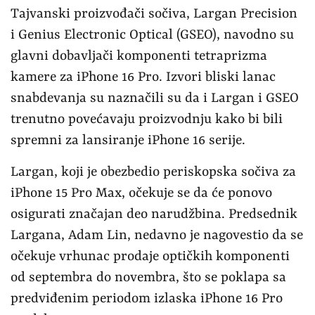
Tajvanski proizvođači sočiva, Largan Precision
i Genius Electronic Optical (GSEO), navodno su
glavni dobavljači komponenti tetraprizma
kamere za iPhone 16 Pro. Izvori bliski lanac
snabdevanja su naznačili su da i Largan i GSEO
trenutno povećavaju proizvodnju kako bi bili
spremni za lansiranje iPhone 16 serije.
Largan, koji je obezbedio periskopska sočiva za
iPhone 15 Pro Max, očekuje se da će ponovo
osigurati značajan deo narudžbina. Predsednik
Largana, Adam Lin, nedavno je nagovestio da se
očekuje vrhunac prodaje optičkih komponenti
od septembra do novembra, što se poklapa sa
predviđenim periodom izlaska iPhone 16 Pro