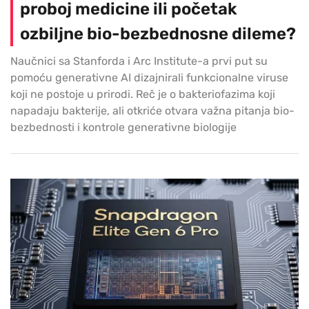
proboj medicine ili početak
ozbiljne bio-bezbednosne dileme?
Naučnici sa Stanforda i Arc Institute-a prvi put su
pomoću generativne AI dizajnirali funkcionalne viruse
koji ne postoje u prirodi. Reč je o bakteriofazima koji
napadaju bakterije, ali otkriće otvara važna pitanja bio-
bezbednosti i kontrole generativne biologije