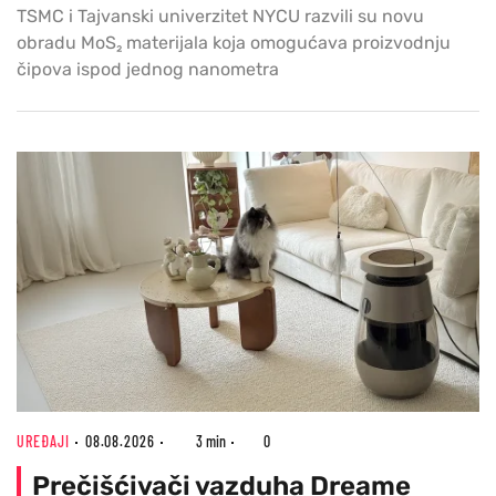
TSMC i Tajvanski univerzitet NYCU razvili su novu
obradu MoS₂ materijala koja omogućava proizvodnju
čipova ispod jednog nanometra
UREĐAJI
08.08.2026
3 min
0
Prečišćivači vazduha Dreame