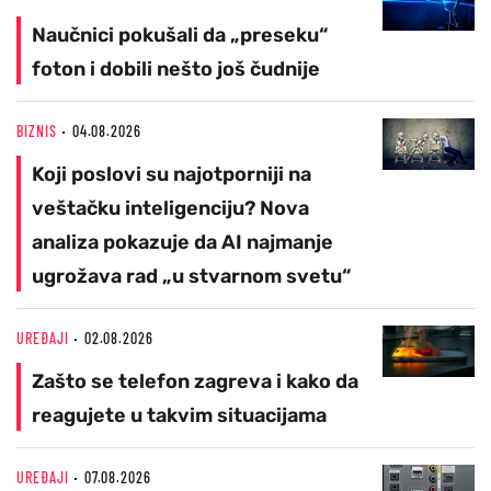
Naučnici pokušali da „preseku“
foton i dobili nešto još čudnije
BIZNIS
04.08.2026
Koji poslovi su najotporniji na
veštačku inteligenciju? Nova
analiza pokazuje da AI najmanje
ugrožava rad „u stvarnom svetu“
UREĐAJI
02.08.2026
Zašto se telefon zagreva i kako da
reagujete u takvim situacijama
UREĐAJI
07.08.2026