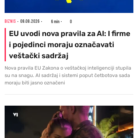
BIZNIS
08.08.2026
6 min
0
EU uvodi nova pravila za AI: I firme
i pojedinci moraju označavati
veštački sadržaj
Nova pravila EU Zakona o veštačkoj inteligenciji stupila
su na snagu. AI sadržaj i sistemi poput četbotova sada
moraju biti jasno označeni