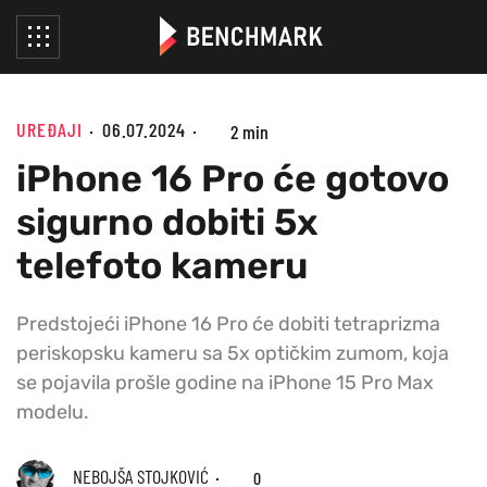
UREĐAJI
06.07.2024
2 min
iPhone 16 Pro će gotovo
sigurno dobiti 5x
telefoto kameru
Predstojeći iPhone 16 Pro će dobiti tetraprizma
periskopsku kameru sa 5x optičkim zumom, koja
se pojavila prošle godine na iPhone 15 Pro Max
modelu.
NEBOJŠA STOJKOVIĆ
0