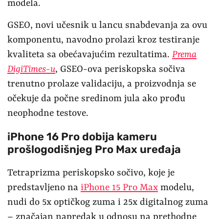
modela.
GSEO, novi učesnik u lancu snabdevanja za ovu
komponentu, navodno prolazi kroz testiranje
kvaliteta sa obećavajućim rezultatima.
Prema
DigiTimes-u
, GSEO-ova periskopska sočiva
trenutno prolaze validaciju, a proizvodnja se
očekuje da počne sredinom jula ako prođu
neophodne testove.
iPhone 16 Pro dobija kameru
prošlogodišnjeg Pro Max uređaja
Tetraprizma periskopsko sočivo, koje je
predstavljeno na
iPhone 15 Pro Max
modelu,
nudi do 5x optičkog zuma i 25x digitalnog zuma
– značajan napredak u odnosu na prethodne