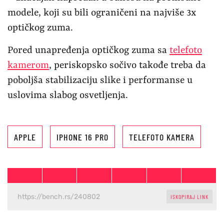
modele, koji su bili ograničeni na najviše 3x
optičkog zuma.
Pored unapređenja optičkog zuma sa
telefoto
kamerom
, periskopsko sočivo takođe treba da
poboljša stabilizaciju slike i performanse u
uslovima slabog osvetljenja.
APPLE
IPHONE 16 PRO
TELEFOTO KAMERA
ISKOPIRAJ LINK