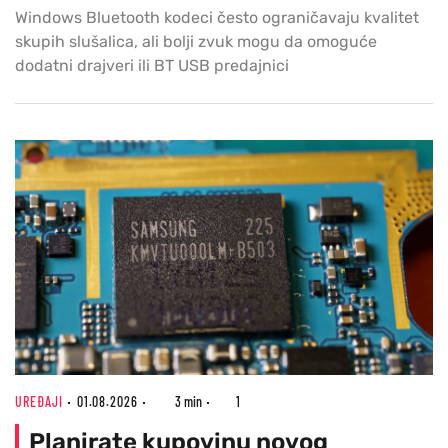
Windows Bluetooth kodeci često ograničavaju kvalitet
skupih slušalica, ali bolji zvuk mogu da omoguće
dodatni drajveri ili BT USB predajnici
UREĐAJI
01.08.2026
3 min
1
Planirate kupovinu novog