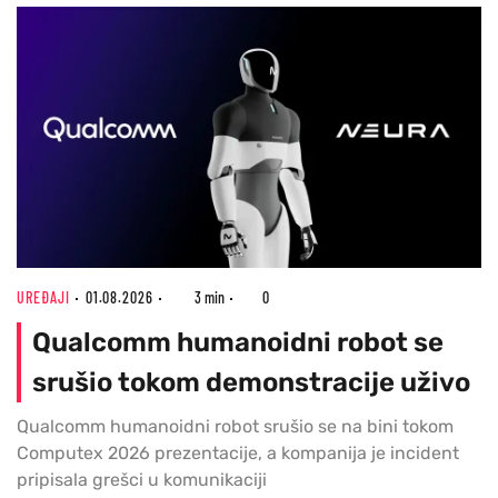
UREĐAJI
01.08.2026
3 min
0
Qualcomm humanoidni robot se
srušio tokom demonstracije uživo
Qualcomm humanoidni robot srušio se na bini tokom
Computex 2026 prezentacije, a kompanija je incident
pripisala grešci u komunikaciji