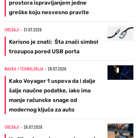
prostora ispravljanjem jedne
greške koju nesvesno pravite
UREĐAJI
31.07.2026
Korisno je znati: Šta znači simbol
trozupca pored USB porta
NAUKA I TEHNOLOGIJA
28.07.2026
Kako Voyager 1 uspeva da i dalje
šalje naučne podatke, iako ima
manje računske snage od
modernog ključa za auto
UREĐAJI
26.07.2026