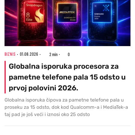
BIZNIS
01.08.2026
2 min
0
Globalna isporuka procesora za
pametne telefone pala 15 odsto u
prvoj polovini 2026.
Globalna isporuka čipova za pametne telefone pala u
proseku za 15 odsto, dok kod Qualcomm-a i MediaTek-a
taj pad je još veći i iznosi oko 25 odsto