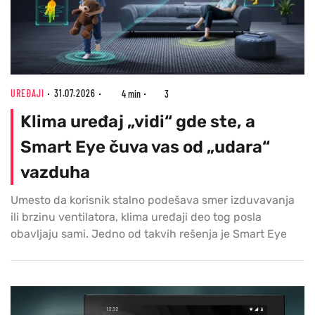
UREĐAJI
31.07.2026
4 min
3
Klima uređaj „vidi“ gde ste, a
Smart Eye čuva vas od „udara“
vazduha
Umesto da korisnik stalno podešava smer izduvavanja
ili brzinu ventilatora, klima uređaji deo tog posla
obavljaju sami. Jedno od takvih rešenja je Smart Eye