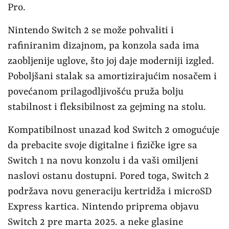
Pro.
Nintendo Switch 2 se može pohvaliti i
rafiniranim dizajnom, pa konzola sada ima
zaobljenije uglove, što joj daje moderniji izgled.
Poboljšani stalak sa amortizirajućim nosačem i
povećanom prilagodljivošću pruža bolju
stabilnost i fleksibilnost za gejming na stolu.
Kompatibilnost unazad kod Switch 2 omogućuje
da prebacite svoje digitalne i fizičke igre sa
Switch 1 na novu konzolu i da vaši omiljeni
naslovi ostanu dostupni. Pored toga, Switch 2
podržava novu generaciju kertridža i microSD
Express kartica. Nintendo priprema objavu
Switch 2 pre marta 2025. a neke glasine