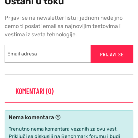
Ostani u toku
Prijavi se na newsletter listu i jednom nedeljno
cemo ti poslati email sa najnovijim testovima i
vestima iz sveta tehnologije.
PRIJAVI SE
KOMENTARI (0)
Nema komentara 😞
Trenutno nema komentara vezanih za ovu vest.
Priključi se diskusiji na Benchmark forumu i budi