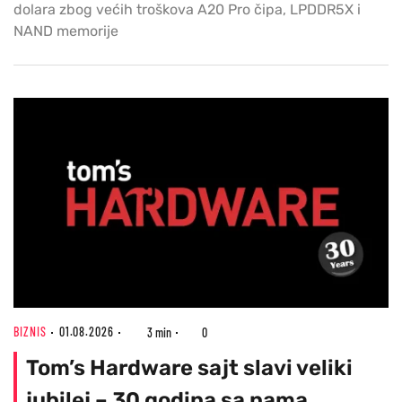
dolara zbog većih troškova A20 Pro čipa, LPDDR5X i
NAND memorije
BIZNIS
01.08.2026
3 min
0
Tom’s Hardware sajt slavi veliki
jubilej – 30 godina sa nama