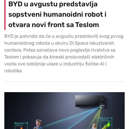
BYD u avgustu predstavlja
sopstveni humanoidni robot i
otvara novi front sa Teslom
BYD je potvrdio da će u avgustu predstaviti svog prvog
humanoidnog robota u okviru Di Space iskustvenih
centara. Potez označava novo poglavlje rivalstva sa
Teslom i pokazuje da kineski proizvođači električnih
vozila sve ozbiljnije ulaze u industriju fizičke AI i
robotike