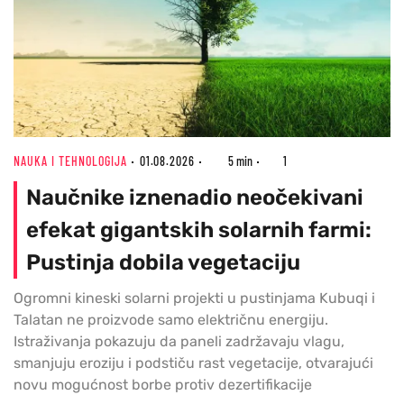
NAUKA I TEHNOLOGIJA
01.08.2026
5 min
1
Naučnike iznenadio neočekivani
efekat gigantskih solarnih farmi:
Pustinja dobila vegetaciju
Ogromni kineski solarni projekti u pustinjama Kubuqi i
Talatan ne proizvode samo električnu energiju.
Istraživanja pokazuju da paneli zadržavaju vlagu,
smanjuju eroziju i podstiču rast vegetacije, otvarajući
novu mogućnost borbe protiv dezertifikacije