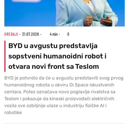
UREĐAJI
31.07.2026
4 min
0
BYD u avgustu predstavlja
sopstveni humanoidni robot i
otvara novi front sa Teslom
BYD je potvrdio da će u avgustu predstaviti svog prvog
humanoidnog robota u okviru Di Space iskustvenih
centara. Potez označava novo poglavlje rivalstva sa
Teslom i pokazuje da kineski proizvođači električnih
vozila sve ozbiljnije ulaze u industriju fizičke AI i
robotike