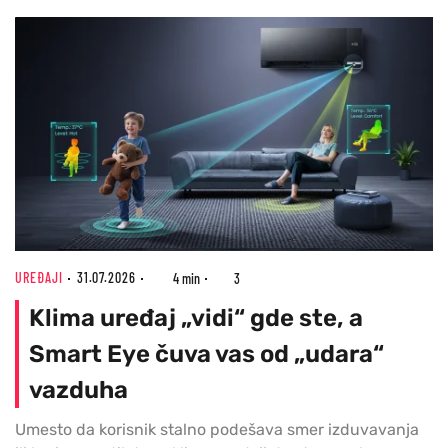
UREĐAJI
31.07.2026
4 min
3
Klima uređaj „vidi“ gde ste, a
Smart Eye čuva vas od „udara“
vazduha
Umesto da korisnik stalno podešava smer izduvavanja