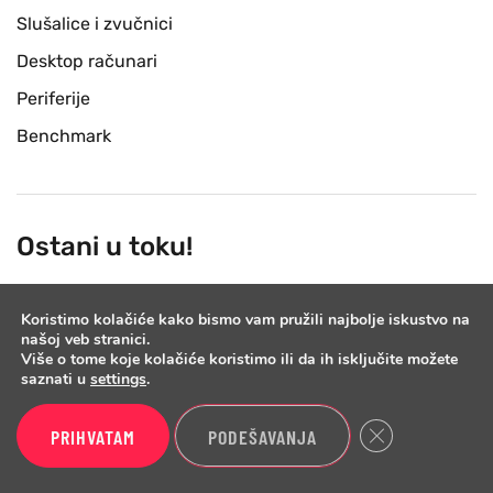
Slušalice i zvučnici
Desktop računari
Periferije
Benchmark
Ostani u toku!
Prijavi se na newsletter listu i jednom nedeljno cemo ti
Koristimo kolačiće kako bismo vam pružili najbolje iskustvo na
poslati email sa najnovijim testovima i vestima iz sveta
našoj veb stranici.
tehnologije.
Više o tome koje kolačiće koristimo ili da ih isključite možete
saznati u
settings
.
Close GDPR Cook
PRIHVATAM
PODEŠAVANJA
PRIJAVI SE