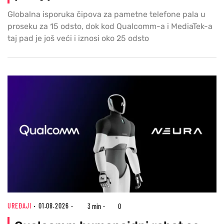
Globalna isporuka čipova za pametne telefone pala u
proseku za 15 odsto, dok kod Qualcomm-a i MediaTek-a
taj pad je još veći i iznosi oko 25 odsto
UREĐAJI
01.08.2026
3 min
0