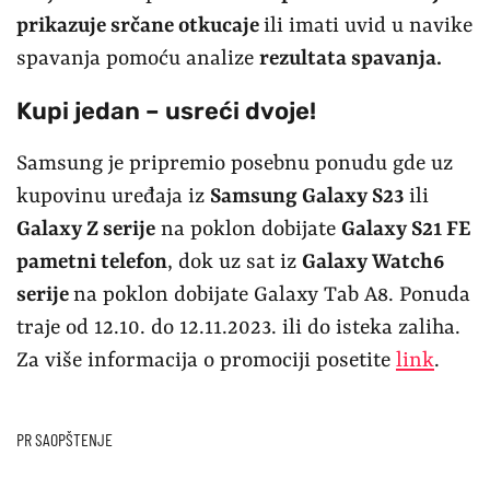
prikazuje srčane otkucaje
ili imati uvid u navike
spavanja pomoću analize
rezultata spavanja.
Kupi jedan – usreći dvoje!
Samsung je pripremio posebnu ponudu gde uz
kupovinu uređaja iz
Samsung Galaxy S23
ili
Galaxy Z serije
na poklon dobijate
Galaxy S21 FE
pametni telefon
, dok uz sat iz
Galaxy Watch6
serije
na poklon dobijate Galaxy Tab A8. Ponuda
traje od 12.10. do 12.11.2023. ili do isteka zaliha.
Za više informacija o promociji posetite
link
.
PR SAOPŠTENJE