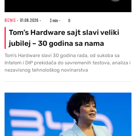
BIZNIS
01.08.2026
3 min
0
Tom’s Hardware sajt slavi veliki
jubilej – 30 godina sa nama
Tom’s Hardware slavi 30 godina rada, od sukoba sa
Intelom i DIP prekidača do savremenih testova, analiza i
nezavisnog tehnološkog novinarstva