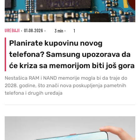
UREĐAJI
01.08.2026
3 min
1
Planirate kupovinu novog
telefona? Samsung upozorava da
će kriza sa memorijom biti još gora
Nestašica RAM i NAND memorije mogla bi da traje do
2028. godine, što znači nova poskupljenja pametnih
telefona i drugih uređaja