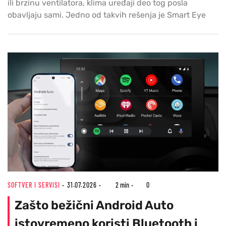
ili brzinu ventilatora, klima uređaji deo tog posla
obavljaju sami. Jedno od takvih rešenja je Smart Eye
SOFTVER I SERVISI
31.07.2026
2 min
0
Zašto bežični Android Auto
istovremeno koristi Bluetooth i