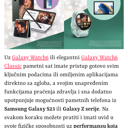
Uz
Galaxy Watch6
ili elegantni
Galaxy Watch6
Classic
pametni sat imate pristup gotovo svim
ključnim podacima ili omiljenim aplikacijama
direktno sa zgloba, a svojim unapređenim
funkcijama praćenja zdravlja i sna dodatno
upotpunjuje mogućnosti pametnih telefona iz
Samsung Galaxy S23
ili
Galaxy Z serije
. Na
svakom koraku možete pratiti i imati uvid u
svoje fizičke sposobnosti uz
performansu koja