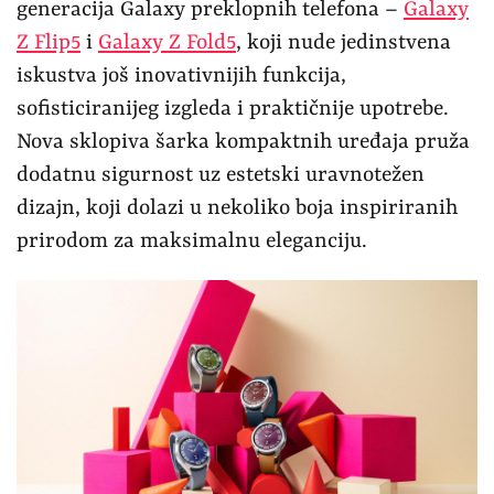
generacija Galaxy preklopnih telefona –
Galaxy
Z Flip5
i
Galaxy Z Fold5
, koji nude jedinstvena
iskustva još inovativnijih funkcija,
sofisticiranijeg izgleda i praktičnije upotrebe.
Nova sklopiva šarka kompaktnih uređaja pruža
dodatnu sigurnost uz estetski uravnotežen
dizajn, koji dolazi u nekoliko boja inspiriranih
prirodom za maksimalnu eleganciju.