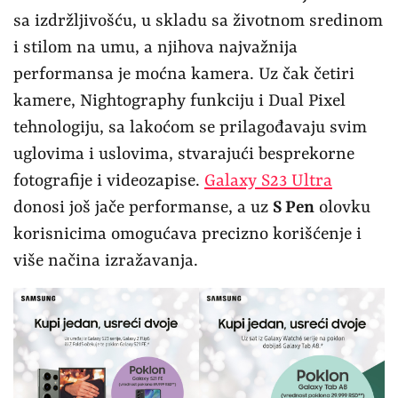
sa izdržljivošću, u skladu sa životnom sredinom
i stilom na umu, a njihova najvažnija
performansa je moćna kamera. Uz čak četiri
kamere, Nightography funkciju i Dual Pixel
tehnologiju, sa lakoćom se prilagođavaju svim
uglovima i uslovima, stvarajući besprekorne
fotografije i videozapise.
Galaxy S23 Ultra
donosi još jače performanse, a uz
S Pen
olovku
korisnicima omogućava precizno korišćenje i
više načina izražavanja.