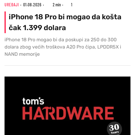
UREĐAJI
01.08.2026
2 min
1
iPhone 18 Pro bi mogao da košta
čak 1.399 dolara
iPhone 18 Pro mogao bi da poskupi za 250 do 300
dolara zbog većih troškova A20 Pro čipa, LPDDR5X i
NAND memorije