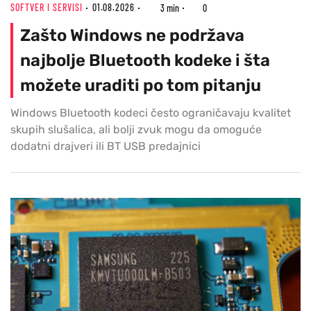
SOFTVER I SERVISI
01.08.2026
3 min
0
Zašto Windows ne podržava
najbolje Bluetooth kodeke i šta
možete uraditi po tom pitanju
Windows Bluetooth kodeci često ograničavaju kvalitet
skupih slušalica, ali bolji zvuk mogu da omoguće
dodatni drajveri ili BT USB predajnici