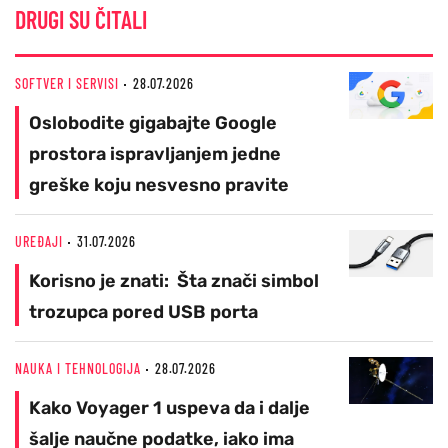
DRUGI SU ČITALI
SOFTVER I SERVISI
28.07.2026
Oslobodite gigabajte Google
prostora ispravljanjem jedne
greške koju nesvesno pravite
UREĐAJI
31.07.2026
Korisno je znati: Šta znači simbol
trozupca pored USB porta
NAUKA I TEHNOLOGIJA
28.07.2026
Kako Voyager 1 uspeva da i dalje
šalje naučne podatke, iako ima