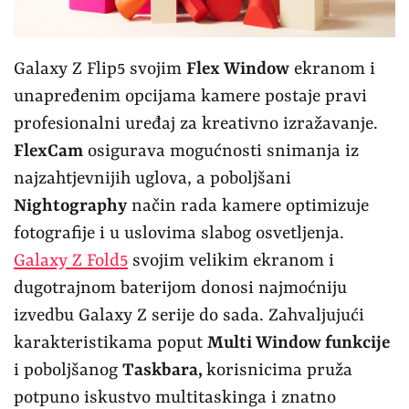
Galaxy Z Flip5 svojim
Flex Window
ekranom i
unapređenim opcijama kamere postaje pravi
profesionalni uređaj za kreativno izražavanje.
FlexCam
osigurava mogućnosti snimanja iz
najzahtjevnijih uglova, a poboljšani
Nightography
način rada kamere optimizuje
fotografije i u uslovima slabog osvetljenja.
Galaxy Z Fold5
svojim velikim ekranom i
dugotrajnom baterijom donosi najmoćniju
izvedbu Galaxy Z serije do sada. Zahvaljujući
karakteristikama poput
Multi Window funkcije
i poboljšanog
Taskbara,
korisnicima pruža
potpuno iskustvo multitaskinga i znatno