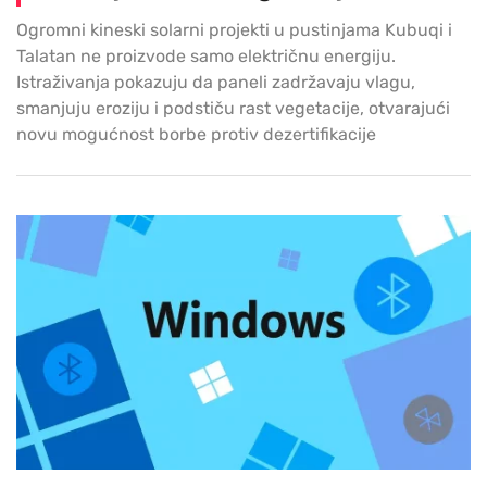
Ogromni kineski solarni projekti u pustinjama Kubuqi i
Talatan ne proizvode samo električnu energiju.
Istraživanja pokazuju da paneli zadržavaju vlagu,
smanjuju eroziju i podstiču rast vegetacije, otvarajući
novu mogućnost borbe protiv dezertifikacije