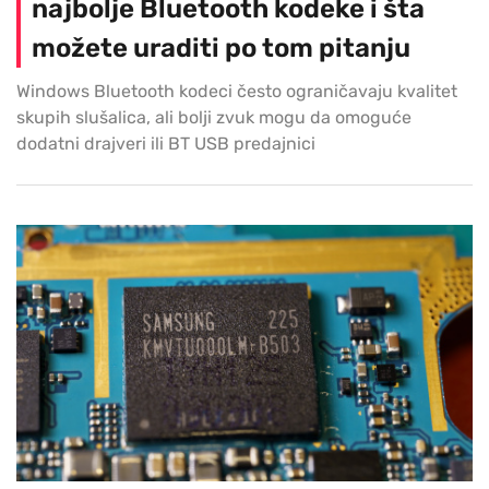
najbolje Bluetooth kodeke i šta
možete uraditi po tom pitanju
Windows Bluetooth kodeci često ograničavaju kvalitet
skupih slušalica, ali bolji zvuk mogu da omoguće
dodatni drajveri ili BT USB predajnici