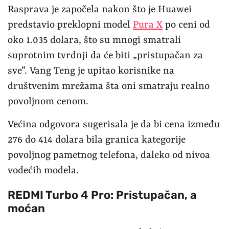
Rasprava je započela nakon što je Huawei
predstavio preklopni model
Pura X
po ceni od
oko 1.035 dolara, što su mnogi smatrali
suprotnim tvrdnji da će biti „pristupačan za
sve“. Vang Teng je upitao korisnike na
društvenim mrežama šta oni smatraju realno
povoljnom cenom.
Većina odgovora sugerisala je da bi cena između
276 do 414 dolara bila granica kategorije
povoljnog pametnog telefona, daleko od nivoa
vodećih modela.
REDMI Turbo 4 Pro: Pristupačan, a
moćan