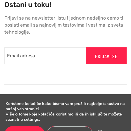
Ostani u toku!
Prijavi se na newsletter listu i jednom nedeljno cemo ti
poslati email sa najnovijim testovima i vestima iz sveta
tehnologije.
PRIJAVI SE
Koristimo kolačiće kako bismo vam pružili najbolje iskustvo na
našoj veb stranici.
Više o tome koje kolačiće koristimo ili da ih isključite možete
saznati u
settings
.