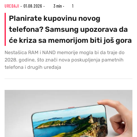
UREĐAJI
01.08.2026
3 min
1
Planirate kupovinu novog
telefona? Samsung upozorava da
će kriza sa memorijom biti još gora
Nestašica RAM i NAND memorije mogla bi da traje do
2028. godine, što znači nova poskupljenja pametnih
telefona i drugih uređaja