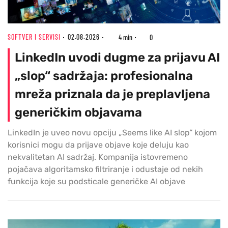
SOFTVER I SERVISI
02.08.2026
4 min
0
LinkedIn uvodi dugme za prijavu AI
„slop“ sadržaja: profesionalna
mreža priznala da je preplavljena
generičkim objavama
LinkedIn je uveo novu opciju „Seems like AI slop“ kojom
korisnici mogu da prijave objave koje deluju kao
nekvalitetan AI sadržaj. Kompanija istovremeno
pojačava algoritamsko filtriranje i odustaje od nekih
funkcija koje su podsticale generičke AI objave