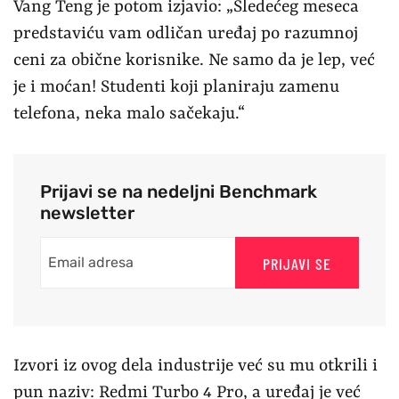
Vang Teng je potom izjavio: „Sledećeg meseca
predstaviću vam odličan uređaj po razumnoj
ceni za obične korisnike. Ne samo da je lep, već
je i moćan! Studenti koji planiraju zamenu
telefona, neka malo sačekaju.“
Prijavi se na nedeljni Benchmark
newsletter
PRIJAVI SE
Izvori iz ovog dela industrije već su mu otkrili i
pun naziv: Redmi Turbo 4 Pro, a uređaj je već