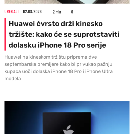
UREĐAJI
02.08.2026
2 min
0
Huawei čvrsto drži kinesko
tržište: kako će se suprotstaviti
dolasku iPhone 18 Pro serije
Huawei na kineskom tržištu priprema dve
septembarske premijere kako bi privukao pažnju
kupaca uoči dolaska iPhone 18 Pro i iPhone Ultra
modela