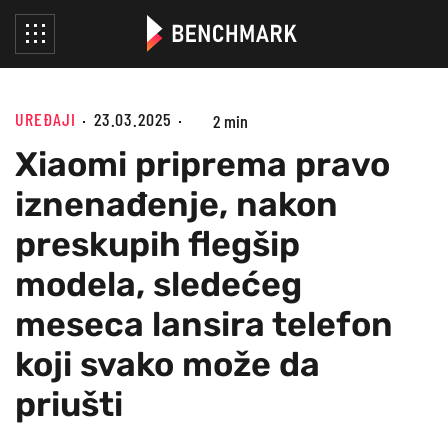
UREĐAJI
23.03.2025
2 min
Xiaomi priprema pravo
iznenađenje, nakon
preskupih flegšip
modela, sledećeg
meseca lansira telefon
koji svako može da
priušti