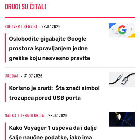
DRUGI SU ČITALI
SOFTVER I SERVISI
28.07.2026
Oslobodite gigabajte Google
prostora ispravljanjem jedne
greške koju nesvesno pravite
UREĐAJI
31.07.2026
Korisno je znati: Šta znači simbol
trozupca pored USB porta
NAUKA I TEHNOLOGIJA
28.07.2026
Kako Voyager 1 uspeva da i dalje
šalje naučne podatke, iako ima