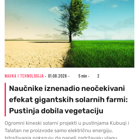
NAUKA I TEHNOLOGIJA
01.08.2026
5 min
2
Naučnike iznenadio neočekivani
efekat gigantskih solarnih farmi:
Pustinja dobila vegetaciju
Ogromni kineski solarni projekti u pustinjama Kubuqi i
Talatan ne proizvode samo električnu energiju.
Istraživanja pokazuju da paneli zadržavaju vlagu,