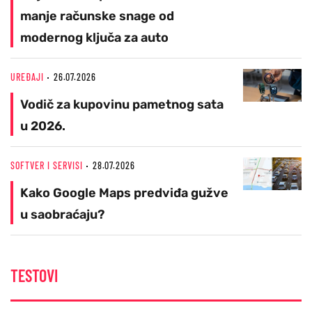
manje računske snage od
modernog ključa za auto
UREĐAJI
26.07.2026
Vodič za kupovinu pametnog sata
u 2026.
SOFTVER I SERVISI
28.07.2026
Kako Google Maps predviđa gužve
u saobraćaju?
TESTOVI