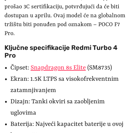
prošao 3C sertifikaciju, potvrđujući da će biti
dostupan u aprilu. Ovaj model će na globalnom
tržištu biti ponuđen pod oznakom – POCO F7
Pro.
Ključne specifikacije Redmi Turbo 4
Pro
Čipset:
Snapdragon 8s Elite
(SM8735)
Ekran: 1.5K LTPS sa visokofrekventnim
zatamnjivanjem
Dizajn: Tanki okviri sa zaobljenim
uglovima
Baterija: Najveći kapacitet baterije u ovoj