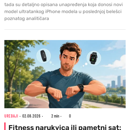
tada su detaljno opisana unapređenja koja donosi novi
model ultratankog iPhone modela u poslednjoj belešci
poznatog analitičara
UREĐAJI
02.08.2026
2 min
0
Fitness narukvica ili pametni sat: