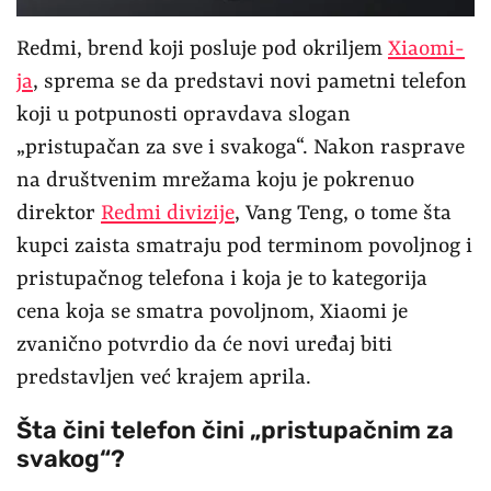
Redmi, brend koji posluje pod okriljem
Xiaomi-
ja
, sprema se da predstavi novi pametni telefon
koji u potpunosti opravdava slogan
„pristupačan za sve i svakoga“. Nakon rasprave
na društvenim mrežama koju je pokrenuo
direktor
Redmi divizije
, Vang Teng, o tome šta
kupci zaista smatraju pod terminom povoljnog i
pristupačnog telefona i koja je to kategorija
cena koja se smatra povoljnom, Xiaomi je
zvanično potvrdio da će novi uređaj biti
predstavljen već krajem aprila.
Šta čini telefon čini „pristupačnim za
svakog“?