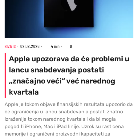
BIZNIS
02.08.2026
4 min
0
Apple upozorava da će problemi u
lancu snabdevanja postati
„značajno veći“ već narednog
kvartala
Apple je tokom objave finansijskih rezultata upozorio da
će ograničenja u lancu snabdevanja postati znatno
izraženija tokom narednog kvartala i da bi mogla
pogoditi iPhone, Mac i iPad linije. Uzrok su rast cena
memorije i ograničeni proizvodni kapaciteti za