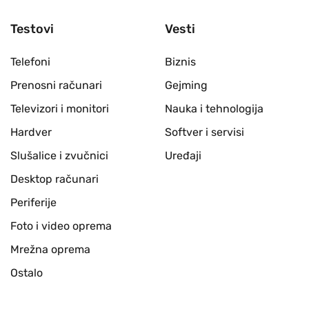
Testovi
Vesti
Telefoni
Biznis
Prenosni računari
Gejming
Televizori i monitori
Nauka i tehnologija
Hardver
Softver i servisi
Slušalice i zvučnici
Uređaji
Desktop računari
Periferije
Foto i video oprema
Mrežna oprema
Ostalo