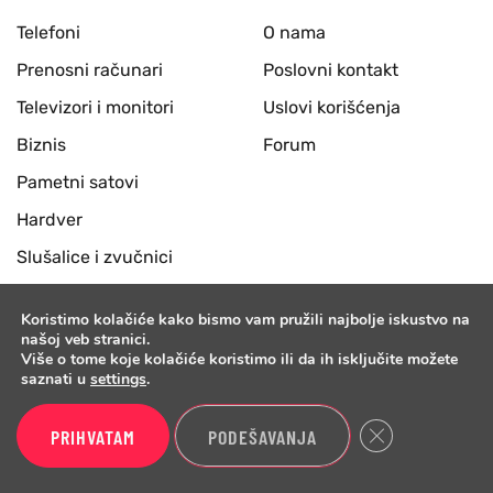
Telefoni
O nama
Prenosni računari
Poslovni kontakt
Televizori i monitori
Uslovi korišćenja
Biznis
Forum
Pametni satovi
Hardver
Slušalice i zvučnici
Desktop računari
Koristimo kolačiće kako bismo vam pružili najbolje iskustvo na
Periferije
našoj veb stranici.
Više o tome koje kolačiće koristimo ili da ih isključite možete
Benchmark
saznati u
settings
.
Close GDPR Cook
PRIHVATAM
PODEŠAVANJA
Ostani u toku!