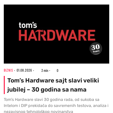
BIZNIS
01.08.2026
3 min
0
Tom’s Hardware sajt slavi veliki
jubilej – 30 godina sa nama
Tom’s Hardware slavi 30 godina rada, od sukoba sa
Intelom i DIP prekidača do savremenih testova, analiza i
nezavisnog tehnološkog novinarstva