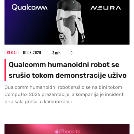
UREĐAJI
01.08.2026
3 min
0
Qualcomm humanoidni robot se
srušio tokom demonstracije uživo
Qualcomm humanoidni robot srušio se na bini tokom
Computex 2026 prezentacije, a kompanija je incident
pripisala grešci u komunikaciji