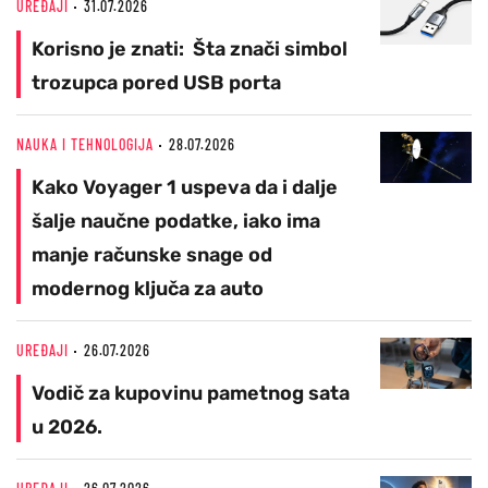
UREĐAJI
31.07.2026
Korisno je znati: Šta znači simbol
trozupca pored USB porta
NAUKA I TEHNOLOGIJA
28.07.2026
Kako Voyager 1 uspeva da i dalje
šalje naučne podatke, iako ima
manje računske snage od
modernog ključa za auto
UREĐAJI
26.07.2026
Vodič za kupovinu pametnog sata
u 2026.