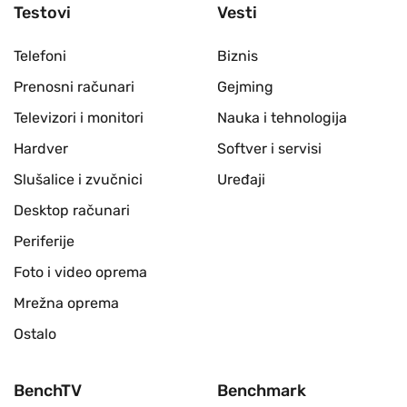
Testovi
Vesti
Telefoni
Biznis
Prenosni računari
Gejming
Televizori i monitori
Nauka i tehnologija
Hardver
Softver i servisi
Slušalice i zvučnici
Uređaji
Desktop računari
Periferije
Foto i video oprema
Mrežna oprema
Ostalo
BenchTV
Benchmark