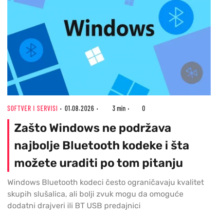
SOFTVER I SERVISI
01.08.2026
3 min
0
Zašto Windows ne podržava
najbolje Bluetooth kodeke i šta
možete uraditi po tom pitanju
Windows Bluetooth kodeci često ograničavaju kvalitet
skupih slušalica, ali bolji zvuk mogu da omoguće
dodatni drajveri ili BT USB predajnici