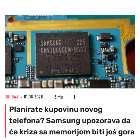
UREĐAJI
01.08.2026
3 min
1
Planirate kupovinu novog
telefona? Samsung upozorava da
će kriza sa memorijom biti još gora