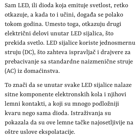
Sam LED, ili dioda koja emituje svetlost, retko
otkazuje, a kada to i učini, događa se polako
tokom godina. Umesto toga, otkazuju drugi
električni delovi unutar LED sijalica, što
prekida svetlo. LED sijalice koriste jednosmernu
struju (DC), što zahteva ispravljač i drajvere za
prebacivanje sa standardne naizmenične struje
(AC) iz domaćinstva.
To znači da se unutar svake LED sijalice nalaze
sitne komponente elektronskih kola i njihovi
lemni kontakti, a koji su mnogo podložniji
kvaru nego sama dioda. Istraživanja su
pokazala da su ove lemne tačke najosetljivije na
oštre uslove ekspolatacije.