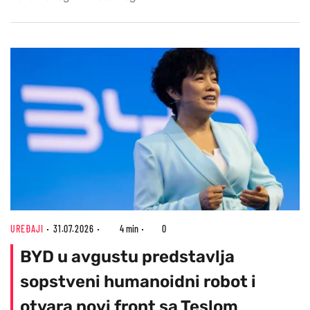
UREĐAJI
31.07.2026
4 min
0
BYD u avgustu predstavlja
sopstveni humanoidni robot i
otvara novi front sa Teslom