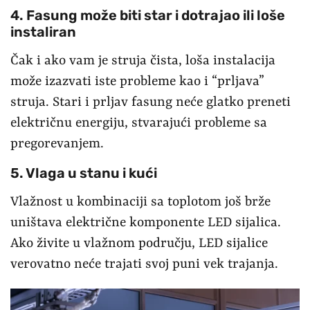
4. Fasung može biti star i dotrajao ili loše
instaliran
Čak i ako vam je struja čista, loša instalacija
može izazvati iste probleme kao i “prljava”
struja. Stari i prljav fasung neće glatko preneti
električnu energiju, stvarajući probleme sa
pregorevanjem.
5. Vlaga u stanu i kući
Vlažnost u kombinaciji sa toplotom još brže
uništava električne komponente LED sijalica.
Ako živite u vlažnom području, LED sijalice
verovatno neće trajati svoj puni vek trajanja.