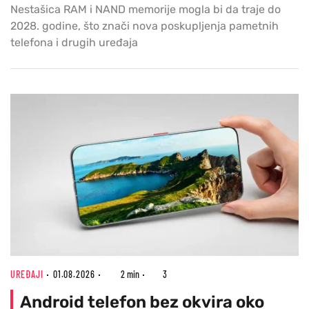
Nestašica RAM i NAND memorije mogla bi da traje do
2028. godine, što znači nova poskupljenja pametnih
telefona i drugih uređaja
UREĐAJI
01.08.2026
2 min
3
Android telefon bez okvira oko