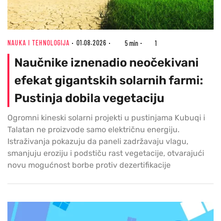
NAUKA I TEHNOLOGIJA
01.08.2026
5 min
1
Naučnike iznenadio neočekivani
efekat gigantskih solarnih farmi:
Pustinja dobila vegetaciju
Ogromni kineski solarni projekti u pustinjama Kubuqi i
Talatan ne proizvode samo električnu energiju.
Istraživanja pokazuju da paneli zadržavaju vlagu,
smanjuju eroziju i podstiču rast vegetacije, otvarajući
novu mogućnost borbe protiv dezertifikacije