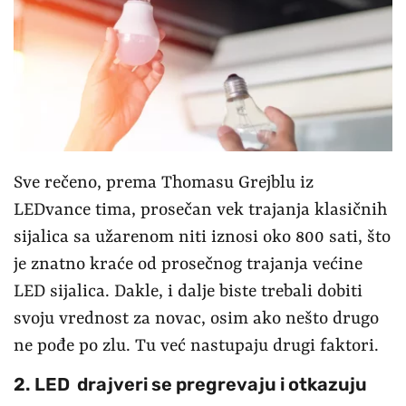
Sve rečeno, prema Thomasu Grejblu iz
LEDvance tima, prosečan vek trajanja klasičnih
sijalica sa užarenom niti iznosi oko 800 sati, što
je znatno kraće od prosečnog trajanja većine
LED sijalica. Dakle, i dalje biste trebali dobiti
svoju vrednost za novac, osim ako nešto drugo
ne pođe po zlu. Tu već nastupaju drugi faktori.
2. LED drajveri se pregrevaju i otkazuju