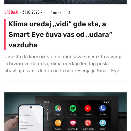
UREĐAJI
31.07.2026
4 min
3
Klima uređaj „vidi“ gde ste, a
Smart Eye čuva vas od „udara“
vazduha
Umesto da korisnik stalno podešava smer izduvavanja
ili brzinu ventilatora, klima uređaji deo tog posla
obavljaju sami. Jedno od takvih rešenja je Smart Eye