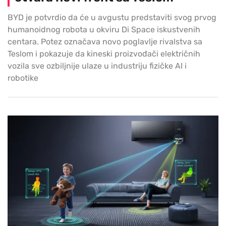
BYD je potvrdio da će u avgustu predstaviti svog prvog
humanoidnog robota u okviru Di Space iskustvenih
centara. Potez označava novo poglavlje rivalstva sa
Teslom i pokazuje da kineski proizvođači električnih
vozila sve ozbiljnije ulaze u industriju fizičke AI i
robotike