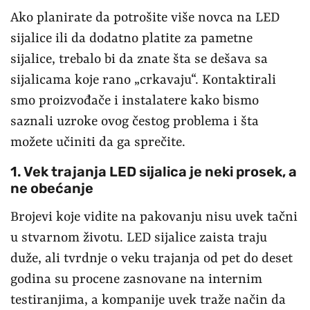
Ako planirate da potrošite više novca na LED
sijalice ili da dodatno platite za pametne
sijalice, trebalo bi da znate šta se dešava sa
sijalicama koje rano „crkavaju“. Kontaktirali
smo proizvođače i instalatere kako bismo
saznali uzroke ovog čestog problema i šta
možete učiniti da ga sprečite.
1. Vek trajanja LED sijalica je neki prosek, a
ne obećanje
Brojevi koje vidite na pakovanju nisu uvek tačni
u stvarnom životu. LED sijalice zaista traju
duže, ali tvrdnje o veku trajanja od pet do deset
godina su procene zasnovane na internim
testiranjima, a kompanije uvek traže način da