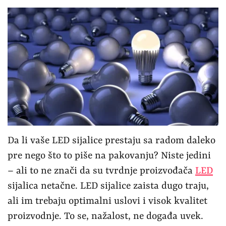
Da li vaše LED sijalice prestaju sa radom daleko
pre nego što to piše na pakovanju? Niste jedini
– ali to ne znači da su tvrdnje proizvođača
LED
sijalica netačne. LED sijalice zaista dugo traju,
ali im trebaju optimalni uslovi i visok kvalitet
proizvodnje. To se, nažalost, ne događa uvek.