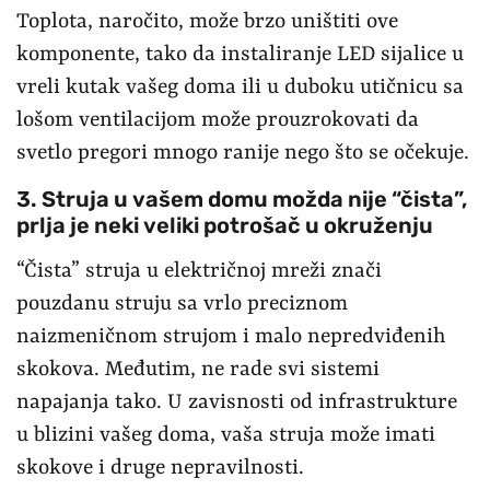
Toplota, naročito, može brzo uništiti ove
komponente, tako da instaliranje LED sijalice u
vreli kutak vašeg doma ili u duboku utičnicu sa
lošom ventilacijom može prouzrokovati da
svetlo pregori mnogo ranije nego što se očekuje.
3. Struja u vašem domu možda nije “čista”,
prlja je neki veliki potrošač u okruženju
“Čista” struja u električnoj mreži znači
pouzdanu struju sa vrlo preciznom
naizmeničnom strujom i malo nepredviđenih
skokova. Međutim, ne rade svi sistemi
napajanja tako. U zavisnosti od infrastrukture
u blizini vašeg doma, vaša struja može imati
skokove i druge nepravilnosti.