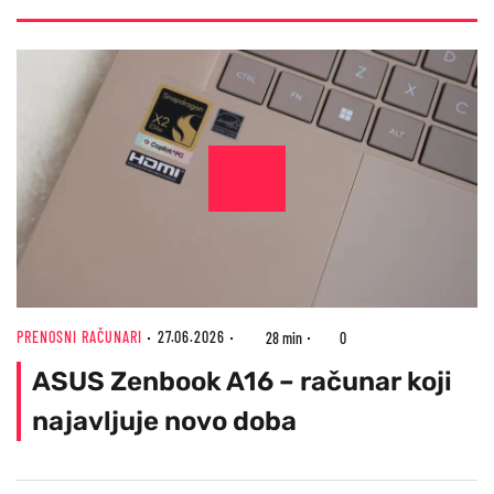
PRENOSNI RAČUNARI
27.06.2026
28 min
0
ASUS Zenbook A16 – računar koji
najavljuje novo doba