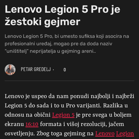
Lenovo Legion 5 Pro je
žestoki gejmer
Lenovo Legion 5 Pro, bi umesto sufiksa koji asocira na
profesionalni uređaj, mogao pre da doda naziv
“uništitelj” neprijatelja u gejming areni..
PETAR GREDELJ
0
Lenovo je uspeo da nam ponudi najbolji i najbrži
Legion 5 do sada i to u Pro varijanti. Razlika u
odnosu na obični
Legion 5
je pre svega u boljem
ekranu
16:10
formata i višoj rezoluciji, jačem
osvetljenju. Zbog toga gejming na
Lenovo
Legion