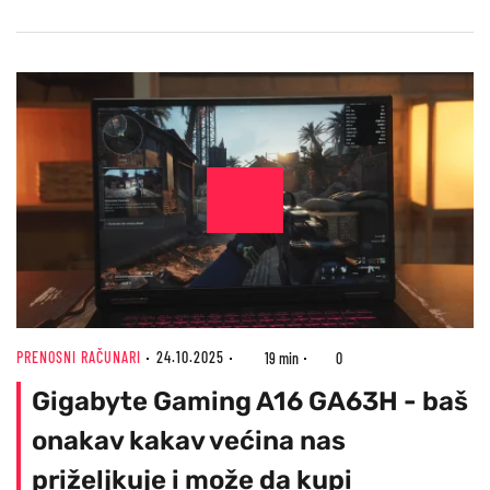
PRENOSNI RAČUNARI
24.10.2025
19 min
0
Gigabyte Gaming A16 GA63H - baš
onakav kakav većina nas
priželjkuje i može da kupi