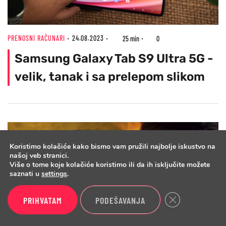
PRENOSNI RAČUNARI
24.08.2023
25 min
0
Samsung Galaxy Tab S9 Ultra 5G -
velik, tanak i sa prelepom slikom
Koristimo kolačiće kako bismo vam pružili najbolje iskustvo na
našoj veb stranici.
Više o tome koje kolačiće koristimo ili da ih isključite možete
saznati u
settings
.
Close GDPR Cook
PRIHVATAM
PODEŠAVANJA