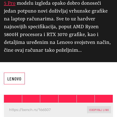
5 Pro
modelu izgleda opako dobro donoseći
jedan potpuno novi doživljaj vrhunske grafike
na laptop računarima. Sve to uz hardver
najnovijih specifikacija, poput AMD Ryzen
5800H procesora i RTX 3070 grafike, kao i
detaljima uređenim na Lenovo svojstven način,
čine ovaj računar tako poželjnim…
LENOVO
ISKOPIRAJ LINK