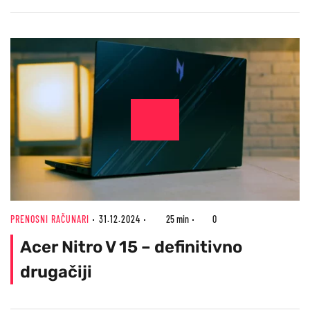
PRENOSNI RAČUNARI
31.12.2024
25 min
0
Acer Nitro V 15 – definitivno
drugačiji