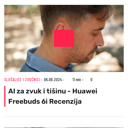
SLUŠALICE I ZVUČNICI
06.09.2024
11 min
0
AI za zvuk i tišinu - Huawei
Freebuds 6i Recenzija