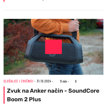
SLUŠALICE I ZVUČNICI
31.10.2024
11 min
0
Zvuk na Anker način - SoundCore
Boom 2 Plus