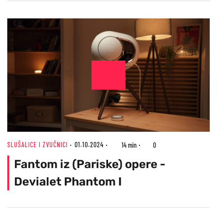
SLUŠALICE I ZVUČNICI
01.10.2024
14 min
0
Fantom iz (Pariske) opere -
Devialet Phantom I