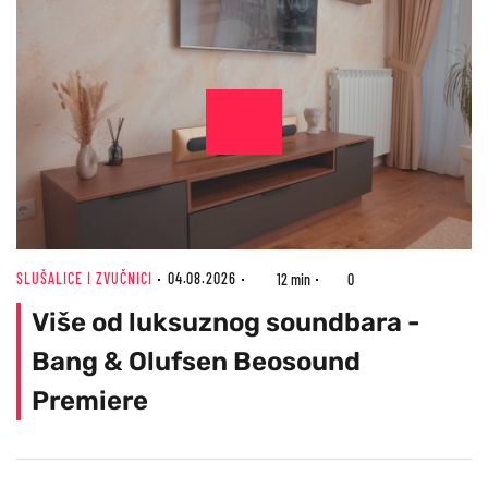
SLUŠALICE I ZVUČNICI
04.08.2026
12 min
0
Više od luksuznog soundbara -
Bang & Olufsen Beosound
Premiere