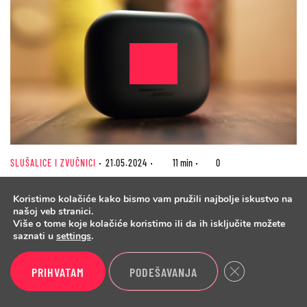
SLUŠALICE I ZVUČNICI
21.05.2024
11 min
0
Sound By Bose, zasluženo - Moto
Koristimo kolačiće kako bismo vam pružili najbolje iskustvo na
našoj veb stranici.
Buds+
Više o tome koje kolačiće koristimo ili da ih isključite možete
saznati u
settings
.
Close GDPR Cook
PRIHVATAM
PODEŠAVANJA