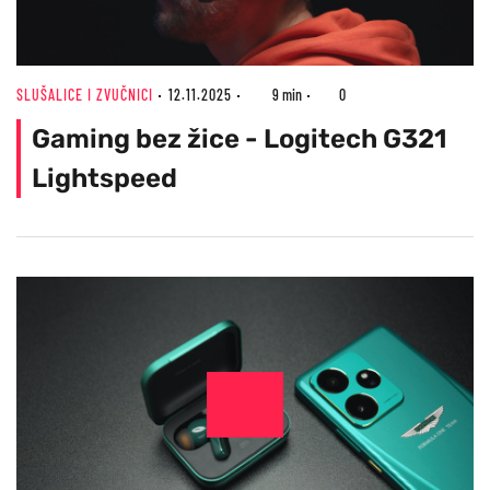
SLUŠALICE I ZVUČNICI
12.11.2025
9 min
0
Gaming bez žice - Logitech G321
Lightspeed