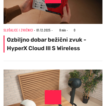
SLUŠALICE I ZVUČNICI
01.12.2025
8 min
0
Ozbiljno dobar bežični zvuk -
HyperX Cloud III S Wireless