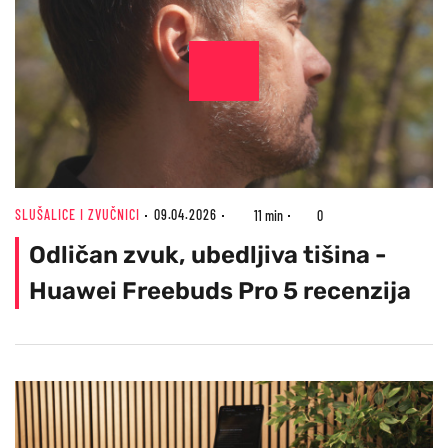
SLUŠALICE I ZVUČNICI
09.04.2026
11 min
0
Odličan zvuk, ubedljiva tišina -
Huawei Freebuds Pro 5 recenzija