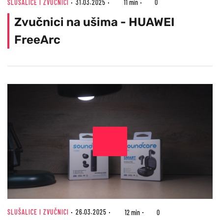
SLUŠALICE I ZVUČNICI
31.03.2025
11 min
0
Zvučnici na ušima - HUAWEI
FreeArc
SLUŠALICE I ZVUČNICI
26.03.2025
12 min
0