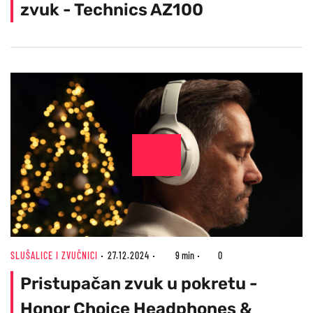
zvuk - Technics AZ100
SLUŠALICE I ZVUČNICI
27.12.2024
9 min
0
Pristupačan zvuk u pokretu -
Honor Choice Headphones &