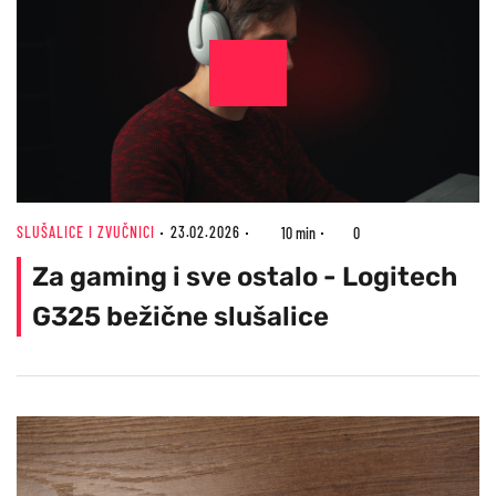
SLUŠALICE I ZVUČNICI
23.02.2026
10 min
0
Za gaming i sve ostalo - Logitech
G325 bežične slušalice