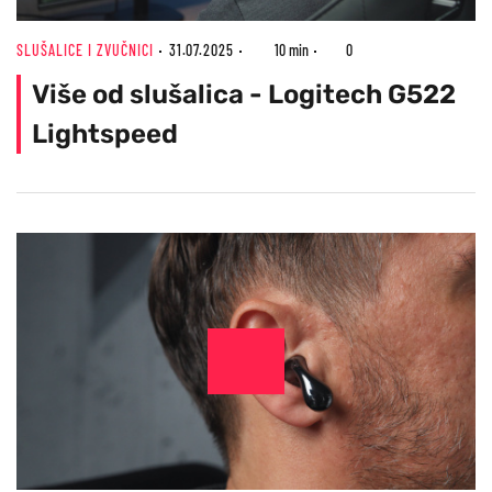
SLUŠALICE I ZVUČNICI
31.07.2025
10 min
0
Više od slušalica - Logitech G522
Lightspeed