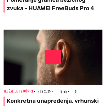
zvuka - HUAWEI FreeBuds Pro 4
SLUŠALICE I ZVUČNICI
14.02.2025
15 min
0
Konkretna unapređenja, vrhunski