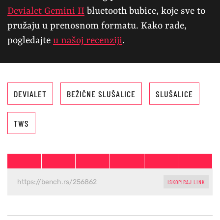
Devialet Gemini II
bluetooth bubice, koje sve to
pružaju u prenosnom formatu. Kako rade,
pogledajte
u našoj recenziji
.
DEVIALET
BEŽIČNE SLUŠALICE
SLUŠALICE
TWS
ISKOPIRAJ LINK