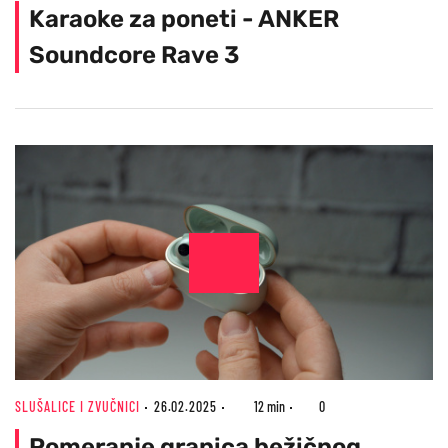
Karaoke za poneti - ANKER
Soundcore Rave 3
SLUŠALICE I ZVUČNICI
26.02.2025
12 min
0
Pomeranje granica bežičnog