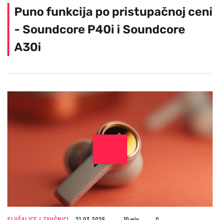
Puno funkcija po pristupačnoj ceni
- Soundcore P40i i Soundcore
A30i
SLUŠALICE I ZVUČNICI
21.03.2025
10 min
0