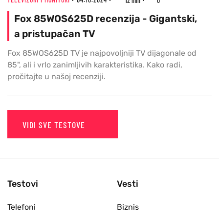
12 min
0
Fox 85WOS625D recenzija - Gigantski,
a pristupačan TV
Fox 85WOS625D TV je najpovoljniji TV dijagonale od
85", ali i vrlo zanimljivih karakteristika. Kako radi,
pročitajte u našoj recenziji.
VIDI SVE TESTOVE
Testovi
Vesti
Telefoni
Biznis