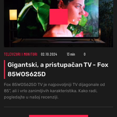
TELEVIZORI I MONITORI
02.10.2024
13 min
0
Gigantski, a pristupačan TV - Fox
85WOS625D
Fox 85WOS625D TV je najpovoljniji TV dijagonale od
85", ali i vrlo zanimljivih karakteristika. Kako radi,
pogledajte u našoj recenziji.