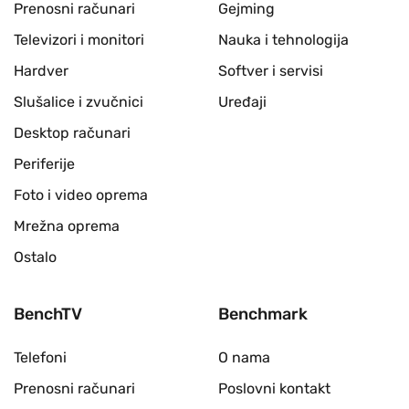
Prenosni računari
Gejming
Televizori i monitori
Nauka i tehnologija
Hardver
Softver i servisi
Slušalice i zvučnici
Uređaji
Desktop računari
Periferije
Foto i video oprema
Mrežna oprema
Ostalo
BenchTV
Benchmark
Telefoni
O nama
Prenosni računari
Poslovni kontakt