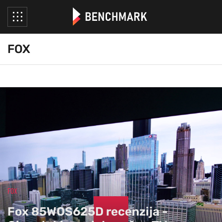
FOX
;
FOX
Fox 85WOS625D recenzija -