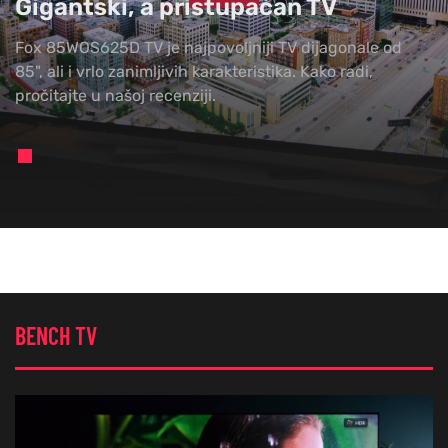
Gigantski, a pristupačan TV
Fox 85WOS625D TV je najpovoljniji TV dijagonale od
85", ali i vrlo zanimljivih karakteristika. Kako radi,
pročitajte u našoj recenziji.
BENCH TV